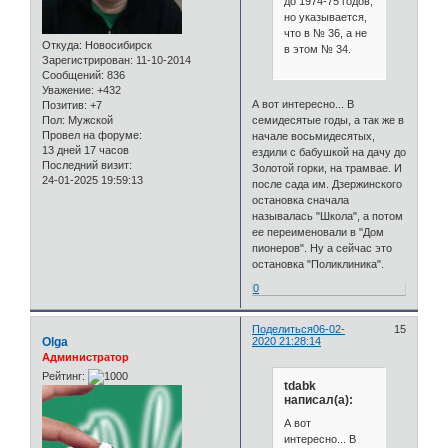
до 1974-75 годов,
но указывается,
что в № 36, а не
Откуда:
Новосибирск
в этом № 34.
Зарегистрирован
: 11-10-2014
Сообщений:
836
Уважение:
+432
А вот интересно... В
Позитив:
+7
Пол:
Мужской
семидесятые годы, а так же в
Провел на форуме:
начале восьмидесятых,
13 дней 17 часов
ездили с бабушкой на дачу до
Последний визит:
Золотой горки, на трамвае. И
24-01-2025 19:59:13
после сада им. Дзержинского
остановка сначала
называлась "Школа", а потом
ее переименовали в "Дом
пионеров". Ну а сейчас это
остановка "Поликлиника".
0
Поделиться
06-02-
15
Olga
2020 21:28:14
Администратор
Рейтинг:
tdabk
написал(а):
А вот
интересно... В