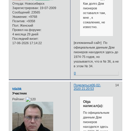
Как долго Дом
Откуда:
Новосибирск
Зарегистрирован
: 19-07-2009
пионеров
Сообщений:
23565
оставался там,
Уважение:
+9768
мне , к
Позитив:
+9358
сожалению, не
Пол:
Женский
известно.
Провел на форуме:
4 месяца 29 дней
Последний визит:
[взломанный сайт] По
17-06-2026 17:14:22
официальным данным Дом
пионеров находился здесь до
1974-75 годов, но
указывается, что в № 36, а не
в этом № 34.
0
Поделиться
06-02-
14
tdabk
2020 21:20:53
Участник
Рейтинг:
Olga
написал(а):
По официальным
данным Дом
пионеров
находился здесь