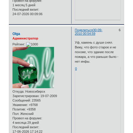
Провел на форуме:
1 месяц 5 дней
Последний визит:
24-07-2026 00:09:06
Поделиться
30-09-
6
Olga
2010 00:54:59
Администратор
Уф, камень с души снял.
Рейтинг:
Вижу, что фото старое и не
похоже, что здание после
пожара, а что раньше было -
нет инфы.
0
Откуда:
Новосибирск
Зарегистрирован
: 19-07-2009
Сообщений:
23565
Уважение:
+9768
Позитив:
+9358
Пол:
Женский
Провел на форуме:
4 месяца 29 дней
Последний визит:
17-06-2026 17:14:22