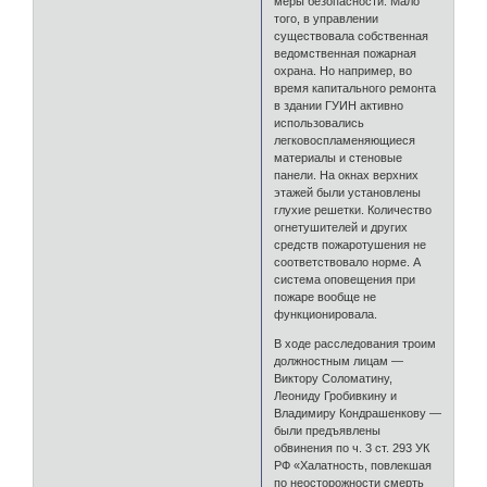
меры безопасности. Мало
того, в управлении
существовала собственная
ведомственная пожарная
охрана. Но например, во
время капитального ремонта
в здании ГУИН активно
использовались
легковоспламеняющиеся
материалы и стеновые
панели. На окнах верхних
этажей были установлены
глухие решетки. Количество
огнетушителей и других
средств пожаротушения не
соответствовало норме. А
система оповещения при
пожаре вообще не
функционировала.
В ходе расследования троим
должностным лицам —
Виктору Соломатину,
Леониду Гробивкину и
Владимиру Кондрашенкову —
были предъявлены
обвинения по ч. 3 ст. 293 УК
РФ «Халатность, повлекшая
по неосторожности смерть