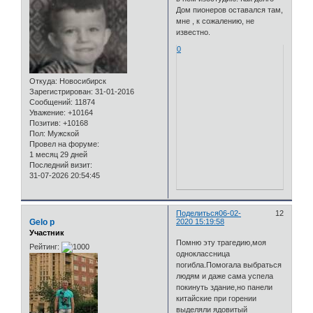
Дом пионеров оставался там,
мне , к сожалению, не
известно.
0
Откуда:
Новосибирск
Зарегистрирован
: 31-01-2016
Сообщений:
11874
Уважение:
+10164
Позитив:
+10168
Пол:
Мужской
Провел на форуме:
1 месяц 29 дней
Последний визит:
31-07-2026 20:54:45
Поделиться
06-02-
12
Gelo p
2020 15:19:58
Участник
Помню эту трагедию,моя
Рейтинг:
одноклассница
погибла.Помогала выбраться
людям и даже сама успела
покинуть здание,но панели
китайские при горении
выделяли ядовитый