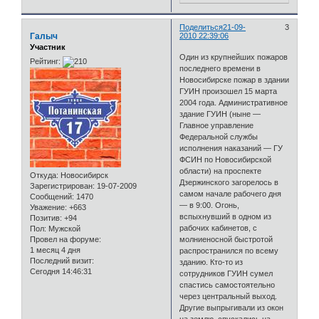
Поделиться
21-09-
3
Галыч
2010 22:39:06
Участник
Один из крупнейших пожаров
Рейтинг:
последнего времени в
Новосибирске пожар в здании
ГУИН произошел 15 марта
2004 года. Административное
здание ГУИН (ныне —
Главное управление
Федеральной службы
исполнения наказаний — ГУ
ФСИН по Новосибирской
области) на проспекте
Откуда:
Новосибирск
Дзержинского загорелось в
Зарегистрирован
: 19-07-2009
самом начале рабочего дня
Сообщений:
1470
— в 9:00. Огонь,
Уважение:
+663
вспыхнувший в одном из
Позитив:
+94
рабочих кабинетов, с
Пол:
Мужской
Провел на форуме:
молниеносной быстротой
1 месяц 4 дня
распространился по всему
Последний визит:
зданию. Кто-то из
Сегодня 14:46:31
сотрудников ГУИН сумел
спастись самостоятельно
через центральный выход.
Другие выпрыгивали из окон
на землю, спускались на