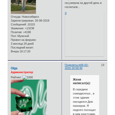
газ,умерла на другой день в
госпитале...
0
Откуда:
Новосибирск
Зарегистрирован
: 25-08-2019
Сообщений:
10115
Уважение:
+13238
Позитив:
+4198
Пол:
Мужской
Провел на форуме:
3 месяца 29 дней
Последний визит:
Вчера 19:17:20
Поделиться
06-02-
13
Olga
2020 20:58:40
Администратор
Рейтинг:
Женя
написал(а):
В середине
семядисятых , в
этом здании
находился Дом
пионеров. Я
недолго посещал
в нем изостудию.