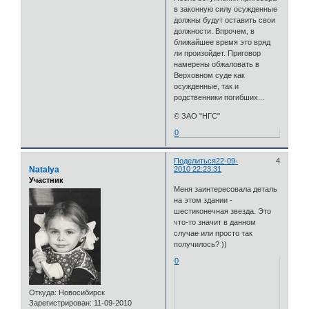
в законную силу осужденные
должны будут оставить свои
должности. Впрочем, в
ближайшее время это вряд
ли произойдет. Приговор
намерены обжаловать в
Верховном суде как
осужденные, так и
родственники погибших...
© ЗАО "НГС"
0
Поделиться
22-09-
4
Natalya
2010 22:23:31
Участник
Меня заинтересовала деталь
на этом здании -
шестиконечная звезда. Это
что-то значит в данном
случае или просто так
получилось? ))
0
Откуда:
Новосибирск
Зарегистрирован
: 11-09-2010