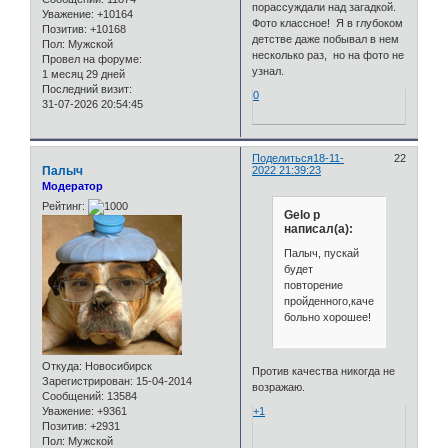
порассуждали над загадкой.
Уважение:
+10164
Фото классное! Я в глубоком
Позитив:
+10168
детстве даже побывал в нем
Пол:
Мужской
несколько раз, но на фото не
Провел на форуме:
узнал.
1 месяц 29 дней
Последний визит:
0
31-07-2026 20:54:45
Поделиться
18-11-
22
Палыч
2022 21:39:23
Модератор
Рейтинг:
Gelo p
написал(а):
Палыч, пускай
будет
повторение
пройденного,качество
больно хорошее!
Откуда:
Новосибирск
Против качества никогда не
Зарегистрирован
: 15-04-2014
возражаю.
Сообщений:
13584
Уважение:
+9361
+1
Позитив:
+2931
Пол:
Мужской