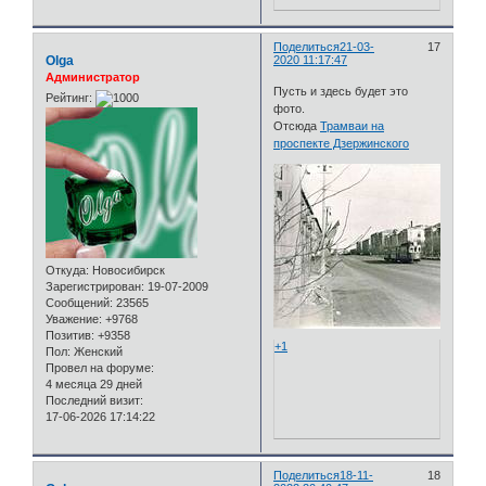
Поделиться
21-03-
17
Olga
2020 11:17:47
Администратор
Пусть и здесь будет это
Рейтинг:
фото.
Отсюда
Трамваи на
проспекте Дзержинского
Откуда:
Новосибирск
Зарегистрирован
: 19-07-2009
Сообщений:
23565
Уважение:
+9768
Позитив:
+9358
+1
Пол:
Женский
Провел на форуме:
4 месяца 29 дней
Последний визит:
17-06-2026 17:14:22
Поделиться
18-11-
18