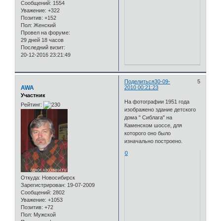
Сообщений:
1554
Уважение:
+322
Позитив:
+152
Пол:
Женский
Провел на форуме:
29 дней 18 часов
Последний визит:
20-12-2016 23:21:49
Поделиться
30-09-
5
AWA
2010 00:21:23
Участник
На фотографии 1951 года
Рейтинг:
изображено здание детского
дома " Сиблага" на
Каменском шоссе, для
которого оно было
изначально построено.
0
Откуда:
Новосибирск
Зарегистрирован
: 19-07-2009
Сообщений:
2802
Уважение:
+1053
Позитив:
+72
Пол:
Мужской