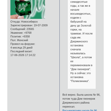
семидесятые
годы, а так же в
начале
восьмидесятых,
ездили с
бабушкой на
Откуда:
Новосибирск
Зарегистрирован
: 19-07-2009
дачу до Золотой
Сообщений:
23565
горки, на
Уважение:
+9768
трамвае. И после
Позитив:
+9358
сада им.
Пол:
Женский
Дзержинского
Провел на форуме:
остановка
4 месяца 29 дней
сначала
Последний визит:
называлась
17-06-2026 17:14:22
"Школа", а потом
ее
переименовали в
"Дом пионеров".
Ну а сейчас это
остановка
"Поликлиника".
Всё верно. Была школа № 96,
потом туда Дом пионеров
Дзержинского района
переехал.
Восьмилетняя школа № 96,