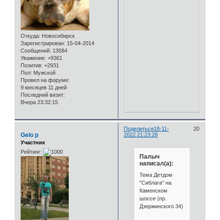
Откуда:
Новосибирск
Зарегистрирован
: 15-04-2014
Сообщений:
13584
Уважение:
+9361
Позитив:
+2931
Пол:
Мужской
Провел на форуме:
9 месяцев 11 дней
Последний визит:
Вчера 23:32:15
Поделиться
18-11-
20
Gelo p
2022 21:23:28
Участник
Рейтинг:
Палыч
написал(а):
Тема Детдом
"Сиблага" на
Каменском
шоссе (пр.
Дзержинского 34)