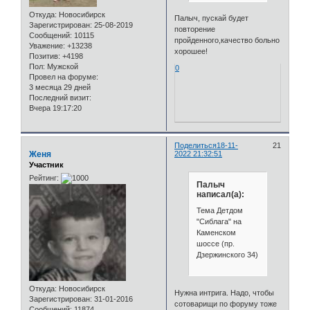
Откуда:
Новосибирск
Палыч, пускай будет
Зарегистрирован
: 25-08-2019
повторение
Сообщений:
10115
пройденного,качество больно
Уважение:
+13238
хорошее!
Позитив:
+4198
Пол:
Мужской
0
Провел на форуме:
3 месяца 29 дней
Последний визит:
Вчера 19:17:20
Поделиться
18-11-
21
Женя
2022 21:32:51
Участник
Рейтинг:
Палыч
написал(а):
Тема Детдом
"Сиблага" на
Каменском
шоссе (пр.
Дзержинского 34)
Откуда:
Новосибирск
Нужна интрига. Надо, чтобы
Зарегистрирован
: 31-01-2016
сотоварищи по форуму тоже
Сообщений:
11874