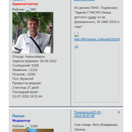
Администратор
Из архива ГАНО. Подписано:
Рейтинг:
"Здание ГУФСИН (бывш.
детского
сада
) по пр.
Дзержинского, 34 1960-1970-е
годы"
+2
Откуда:
Новосибирск
Зарегистрирован
: 02-04-2012
Сообщений:
5209
Уважение:
+2124
Позитив:
+3266
Пол:
Мужской
Провел на форуме:
2 месяца 27 дней
Последний визит:
31-07-2026 18:31:44
Поделиться
02-02-
9
Палыч
2016 00:47:49
Модератор
Сам пожар. Фото Владимира
Рейтинг:
Зинина.