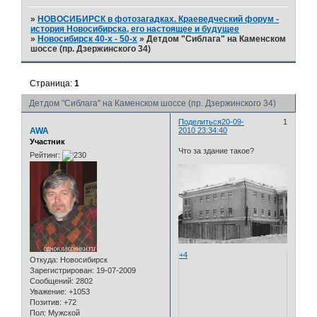
»
НОВОСИБИРСК в фотозагадках. Краеведческий форум -
история Новосибирска, его настоящее и будущее
»
Новосибирск 40-х - 50-х
»
Детдом "Сиблага" на Каменском
шоссе (пр. Дзержинского 34)
Страница:
1
Детдом "Сиблага" на Каменском шоссе (пр. Дзержинского 34)
Поделиться
20-09-
1
AWA
2010 23:34:40
Участник
Что за здание такое?
Рейтинг:
+4
Откуда:
Новосибирск
Зарегистрирован
: 19-07-2009
Сообщений:
2802
Уважение:
+1053
Позитив:
+72
Пол:
Мужской