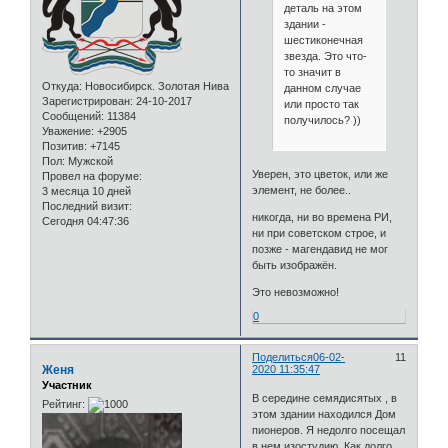
деталь на этом
здании -
шестиконечная
звезда. Это что-
то значит в
Откуда:
Новосибирск. Золотая Нива
данном случае
Зарегистрирован
: 24-10-2017
или просто так
Сообщений:
11384
получилось? ))
Уважение:
+2905
Позитив:
+7145
Пол:
Мужской
Уверен, это цветок, или же
Провел на форуме:
элемент, не более..
3 месяца 10 дней
Последний визит:
никогда, ни во времена РИ,
Сегодня 04:47:36
ни при советском строе, и
позже - магендавид не мог
быть изображён.
Это невозможно!
0
Поделиться
06-02-
11
Женя
2020 11:35:47
Участник
В середине семядисятых , в
Рейтинг:
этом здании находился Дом
пионеров. Я недолго посещал
в нем изостудию. Как долго