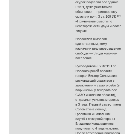
окурок подпалил все здание
ГУИН, даже ужесточили
обвинение — приговор ему
огласили по ч. 3 ст. 109 УК РФ
«Причинение смерти по
неосторожности двум и более
лицам».
Новоселов оказался
единственным, кому
назначили реальное лишение
свободы — 3 года колонии-
поселения.
Руководитель ГУ ФСИН по
Новосибирской области
генерал Виктор Соломатин,
рисковавший оказаться в
заключении у самого себя (в
подчинении у генерала все
СИЗО и колонии области),
отделался условным сроком
в 3 года. Первый заместитель
Соломатина Леонид
Гробивкин и начальник
службы пожарной охраны
Владимир Кондрашенков
получили по 4 года условно.
После вступления приговора