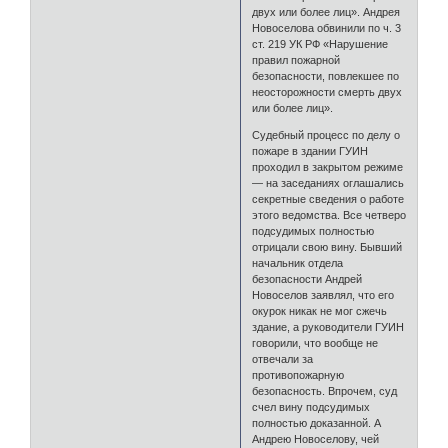
двух или более лиц». Андрея
Новоселова обвинили по ч. 3
ст. 219 УК РФ «Нарушение
правил пожарной
безопасности, повлекшее по
неосторожности смерть двух
или более лиц».
Судебный процесс по делу о
пожаре в здании ГУИН
проходил в закрытом режиме
— на заседаниях оглашались
секретные сведения о работе
этого ведомства. Все четверо
подсудимых полностью
отрицали свою вину. Бывший
начальник отдела
безопасности Андрей
Новоселов заявлял, что его
окурок никак не мог сжечь
здание, а руководители ГУИН
говорили, что вообще не
отвечали за
противопожарную
безопасность. Впрочем, суд
счел вину подсудимых
полностью доказанной. А
Андрею Новоселову, чей