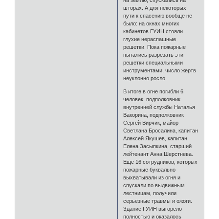
шторах. А для некоторых
пути к спасению вообще не
было: на окнах многих
кабинетов ГУИН стояли
глухие нераспашные
решетки. Пока пожарные
пытались разрезать эти
решетки специальными
инструментами, число жертв
неуклонно росло.
В итоге в огне погибли 6
человек: подполковник
внутренней службы Наталья
Вакорина, подполковник
Сергей Вирчик, майор
Светлана Бросалина, капитан
Алексей Якушев, капитан
Елена Засыпкина, старший
лейтенант Анна Шерстнева.
Еще 16 сотрудников, которых
пожарные буквально
выхватывали из огня и
спускали по выдвижным
лестницам, получили
серьезные травмы и ожоги.
Здание ГУИН выгорело
полностью и оказалось