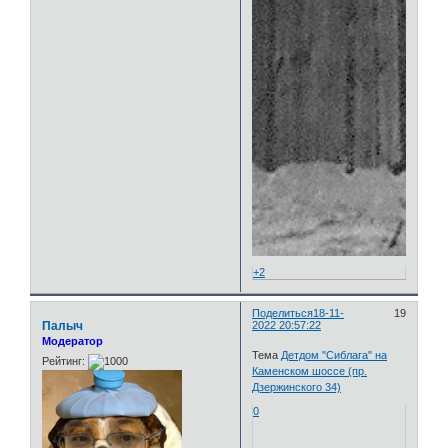
+2
Поделиться
18-11-
19
Палыч
2022 20:57:22
Модератор
Тема
Детдом "Сиблага" на
Рейтинг:
Каменском шоссе (пр.
Дзержинского 34)
0