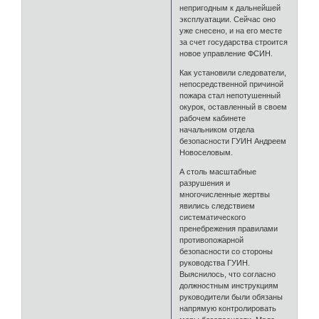
непригодным к дальнейшей
эксплуатации. Сейчас оно
уже снесено, и на его месте
за счет государства строится
новое управление ФСИН.
Как установили следователи,
непосредственной причиной
пожара стал непотушенный
окурок, оставленный в своем
рабочем кабинете
начальником отдела
безопасности ГУИН Андреем
Новоселовым.
А столь масштабные
разрушения и
многочисленные жертвы
явились следствием
систематического
пренебрежения правилами
противопожарной
безопасности со стороны
руководства ГУИН.
Выяснилось, что согласно
должностным инструкциям
руководители были обязаны
напрямую контролировать