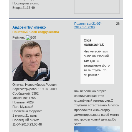
Последний визит:
Вчера 21:17:49
Поделиться
21-07-
26
Андрей Пилипенко
2017 17:58:08
Почётный член содружества
Рейтинг:
Olga
написал(а):
Что же всё-таки
было на Узорной,
там где на
загаданном фото
то ли трубы, то
ли рожки?
Откуда:
Новосибирск,Россия
Зарегистрирован
: 19-07-2009
Как версия:кочегарка
Сообщений:
3392
отапливающая этот
Уважение:
+755
отдалённый жилмассив.С
Позитив:
+829
трубами естественно.А потом
Пол:
Мужской
провели газ и кочегарку
Провел на форуме:
демонтировали,а на её месте
1 месяц 21 день
построили новый детсад.Вот
Последний визит:
этот.
11-04-2018 23:03:48