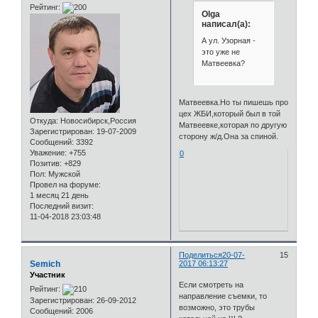
Рейтинг:
Olga
написал(а):
А ул. Узорная -
это уже не
Матвеевка?
Матвеевка.Но ты пишешь про
цех ЖБИ,который был в той
Откуда:
Новосибирск,Россия
Матвеевке,которая по другую
Зарегистрирован
: 19-07-2009
сторону ж/д.Она за спиной.
Сообщений:
3392
Уважение:
+755
0
Позитив:
+829
Пол:
Мужской
Провел на форуме:
1 месяц 21 день
Последний визит:
11-04-2018 23:03:48
Поделиться
20-07-
15
Semich
2017 06:13:27
Участник
Если смотреть на
Рейтинг:
направление съемки, то
Зарегистрирован
: 26-09-2012
возможно, это трубы
Сообщений:
2006