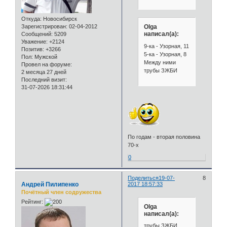
Откуда:
Новосибирск
Зарегистрирован
: 02-04-2012
Olga
написал(а):
Сообщений:
5209
Уважение:
+2124
9-ка - Узорная, 11
Позитив:
+3266
5-ка - Узорная, 8
Пол:
Мужской
Между ними
Провел на форуме:
трубы ЗЖБИ
2 месяца 27 дней
Последний визит:
31-07-2026 18:31:44
По годам - вторая половина
70-х
0
Поделиться
19-07-
8
Андрей Пилипенко
2017 18:57:33
Почётный член содружества
Рейтинг:
Olga
написал(а):
трубы ЗЖБИ