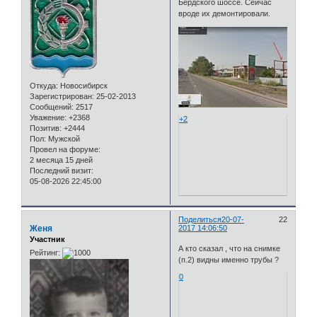
Бердского шоссе. Сейчас
вроде их демонтировали.
Откуда:
Новосибирск
Зарегистрирован
: 25-02-2013
Сообщений:
2517
Уважение:
+2368
+2
Позитив:
+2444
Пол:
Мужской
Провел на форуме:
2 месяца 15 дней
Последний визит:
05-08-2026 22:45:00
Поделиться
20-07-
22
Женя
2017 14:06:50
Участник
А кто сказал , что на снимке
Рейтинг:
(п.2) видны именно трубы ?
0