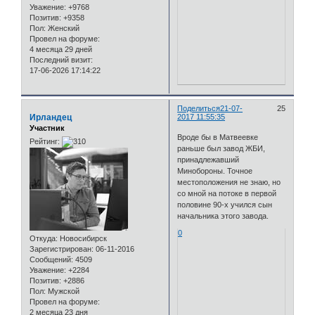
Уважение:
+9768
Позитив:
+9358
Пол:
Женский
Провел на форуме:
4 месяца 29 дней
Последний визит:
17-06-2026 17:14:22
Поделиться
21-07-
25
Ирландец
2017 11:55:35
Участник
Вроде бы в Матвеевке
Рейтинг:
раньше был завод ЖБИ,
принадлежавший
Минобороны. Точное
местоположения не знаю, но
со мной на потоке в первой
половине 90-х учился сын
начальника этого завода.
0
Откуда:
Новосибирск
Зарегистрирован
: 06-11-2016
Сообщений:
4509
Уважение:
+2284
Позитив:
+2886
Пол:
Мужской
Провел на форуме:
2 месяца 23 дня