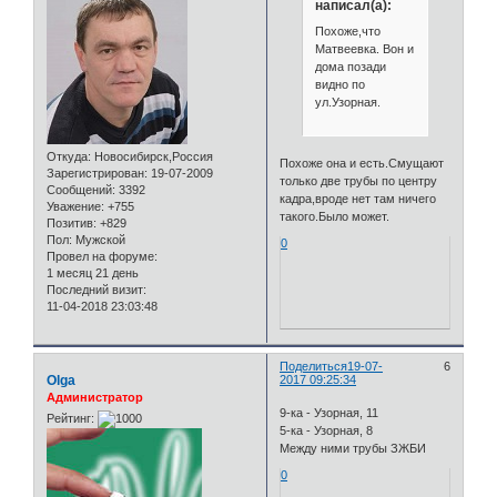
написал(а):
Похоже,что
Матвеевка. Вон и
дома позади
видно по
ул.Узорная.
Откуда:
Новосибирск,Россия
Похоже она и есть.Смущают
Зарегистрирован
: 19-07-2009
только две трубы по центру
Сообщений:
3392
кадра,вроде нет там ничего
Уважение:
+755
такого.Было может.
Позитив:
+829
Пол:
Мужской
0
Провел на форуме:
1 месяц 21 день
Последний визит:
11-04-2018 23:03:48
Поделиться
19-07-
6
Olga
2017 09:25:34
Администратор
9-ка - Узорная, 11
Рейтинг:
5-ка - Узорная, 8
Между ними трубы ЗЖБИ
0