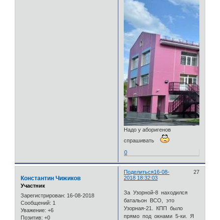
Надо у аборигенов
спрашивать
0
Поделиться
16-08-
27
Константин Чижиков
2018 18:32:03
Участник
За Узорной-8 находился
Зарегистрирован
: 16-08-2018
батальон ВСО, это
Сообщений:
1
Узорная-21. КПП было
Уважение:
+6
прямо под окнами 5-ки. Я
Позитив:
+0