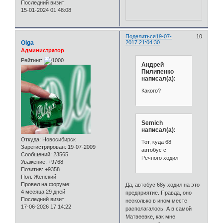
Последний визит:
15-01-2024 01:48:08
Поделиться
19-07-
10
Olga
2017 21:04:30
Администратор
Рейтинг:
Андрей
Пилипенко
написал(а):
Какого?
Semich
написал(а):
Откуда:
Новосибирск
Тот, куда 68
Зарегистрирован
: 19-07-2009
автобус с
Сообщений:
23565
Речного ходил
Уважение:
+9768
Позитив:
+9358
Пол:
Женский
Провел на форуме:
Да, автобус 68у ходил на это
4 месяца 29 дней
предприятие. Правда, оно
Последний визит:
несколько в ином месте
17-06-2026 17:14:22
располагалось. А в самой
Матвеевке, как мне