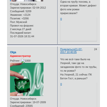
Одна на трубу похожа, а
Откуда:
Новосибирск
вторая кривая. Может дефект
Зарегистрирован
: 02-04-2012
фото или рожки
Сообщений:
5209
пририсовали?
Уважение:
+2124
Позитив:
+3266
0
Пол:
Мужской
Провел на форуме:
2 месяца 27 дней
Последний визит:
31-07-2026 18:31:44
Поделиться
21-07-
24
Olga
2017 10:40:05
Администратор
Что же всё-таки было на
Рейтинг:
Узорной, там где на
загаданном фото то ли трубы,
то ли рожки?
На Узорной, 21 сейчас ПК
Бетон Гост, а раньше?
0
Откуда:
Новосибирск
Зарегистрирован
: 19-07-2009
Сообщений:
23565