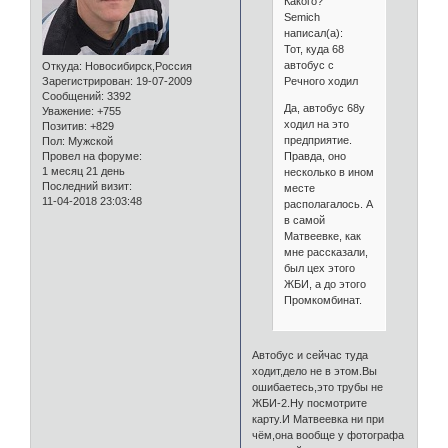
Какого?
Semich
написал(а):
Тот, куда 68
автобус с
Откуда:
Новосибирск,Россия
Речного ходил
Зарегистрирован
: 19-07-2009
Сообщений:
3392
Да, автобус 68у
Уважение:
+755
ходил на это
Позитив:
+829
предприятие.
Пол:
Мужской
Правда, оно
Провел на форуме:
1 месяц 21 день
несколько в ином
Последний визит:
месте
11-04-2018 23:03:48
располагалось. А
в самой
Матвеевке, как
мне рассказали,
был цех этого
ЖБИ, а до этого
Промкомбинат.
Автобус и сейчас туда
ходит,дело не в этом.Вы
ошибаетесь,это трубы не
ЖБИ-2.Ну посмотрите
карту.И Матвеевка ни при
чём,она вообще у фотографа