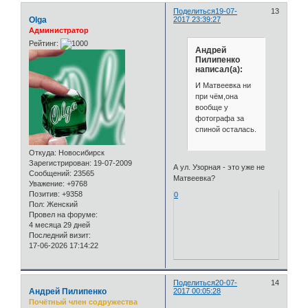
Поделиться
19-07-
13
Olga
2017 23:39:27
Администратор
Рейтинг:
Андрей
Пилипенко
написал(а):
И Матвеевка ни
при чём,она
вообще у
фотографа за
спиной осталась.
Откуда:
Новосибирск
Зарегистрирован
: 19-07-2009
А ул. Узорная - это уже не
Сообщений:
23565
Матвеевка?
Уважение:
+9768
Позитив:
+9358
0
Пол:
Женский
Провел на форуме:
4 месяца 29 дней
Последний визит:
17-06-2026 17:14:22
Поделиться
20-07-
14
Андрей Пилипенко
2017 00:05:28
Почётный член содружества