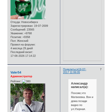
Откуда:
Новосибирск
Зарегистрирован
: 19-07-2009
Сообщений:
23565
Уважение:
+9768
Позитив:
+9358
Пол:
Женский
Провел на форуме:
4 месяца 29 дней
Последний визит:
17-06-2026 17:14:22
Поделиться
19-07-
7
Valer54
2017 11:06:05
Администратор
Рейтинг:
Александр
написал(а):
Похоже,что
Матвеевка. Вон и
дома позади
видно по
ул.Узорная.