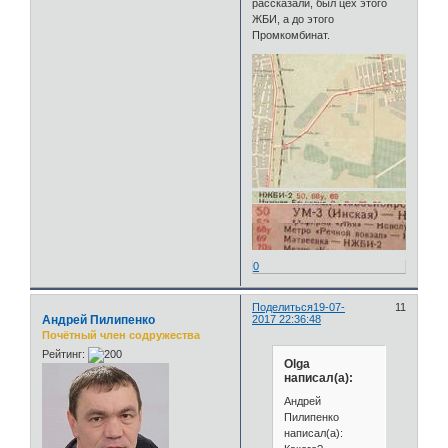
рассказали, был цех этого
ЖБИ, а до этого
Промкомбинат.
0
Поделиться
19-07-
11
Андрей Пилипенко
2017 22:36:48
Почётный член содружества
Рейтинг:
Olga
написал(а):
Андрей
Пилипенко
написал(а):