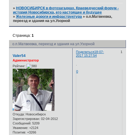
»
НОВОСИБИРСК в фотозагадках. Краеведческий форум -
история Новосибирска, его настоящее и будущее
»
Железные дороги и инфраструктура
»
о.п.Матвеевка,
переезд и здания на ул.Узорной
Страница:
1
о.п.Матвеевка, переезд и здания на ул.Узорной
Поделиться
18-07-
1
Valer54
2017 15:27:54
Администратор
.
Рейтинг:
0
Откуда:
Новосибирск
Зарегистрирован
: 02-04-2012
Сообщений:
5209
Уважение:
+2124
Позитив:
+3266