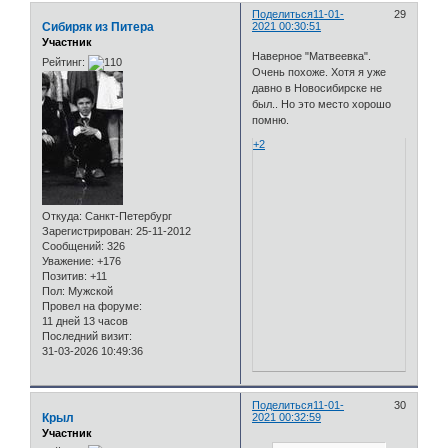
Поделиться
11-01-
29
Сибиряк из Питера
2021 00:30:51
Участник
Наверное "Матвеевка".
Рейтинг:
Очень похоже. Хотя я уже
давно в Новосибирске не
был.. Но это место хорошо
помню.
+2
Откуда:
Санкт-Петербург
Зарегистрирован
: 25-11-2012
Сообщений:
326
Уважение:
+176
Позитив:
+11
Пол:
Мужской
Провел на форуме:
11 дней 13 часов
Последний визит:
31-03-2026 10:49:36
Поделиться
11-01-
30
Крыл
2021 00:32:59
Участник