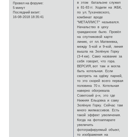
в этом батальоне служил
Провел на форуме:
в 81-83 гг. Ходили на ЖБК,
5 минут
Последний визит:
по ул. Тухачевского,
16-08-2018 18:35:41
комбинат вроде
"МЕТАЛЛИСТ" назывался.
Начальство в цеху
гражданское было. Провёл
на спутниковой карте
линию, от пл. Матвеевка,
между 5-кой и 9-кой, линия
вышла на Зелёную Горку
(3-4 км). Само название за
себя говорит, что гора.
ВЕРСИЯ, вот там и могла
быть котельная. Если
смотреть на одёжу парней,
то это скорей всего первая
половина 70 х. Котельная
наверно обогревала
Советский р-н, это где
Нижняя Ельцовка и саму
Зелёную Горку. Сейчас там
много жилмассивов. Есть
такой эффект увеличения.
Когда на фотоаппарате
увеличить
фотографируемый объект,
то изображения на