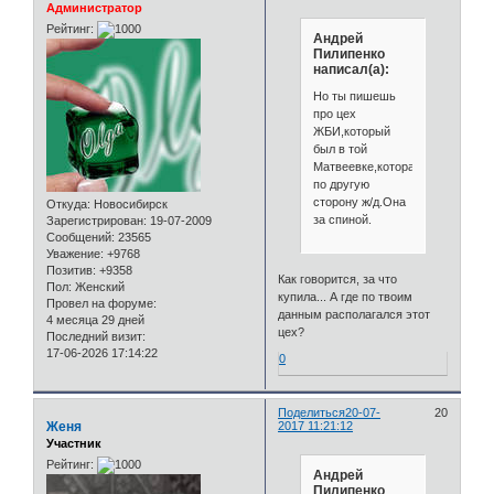
Администратор
Рейтинг:
Андрей
Пилипенко
написал(а):
Но ты пишешь
про цех
ЖБИ,который
был в той
Матвеевке,которая
по другую
сторону ж/д.Она
Откуда:
Новосибирск
за спиной.
Зарегистрирован
: 19-07-2009
Сообщений:
23565
Уважение:
+9768
Позитив:
+9358
Как говорится, за что
Пол:
Женский
купила... А где по твоим
Провел на форуме:
данным располагался этот
4 месяца 29 дней
цех?
Последний визит:
17-06-2026 17:14:22
0
Поделиться
20-07-
20
Женя
2017 11:21:12
Участник
Рейтинг:
Андрей
Пилипенко