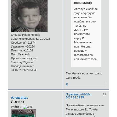
написал(а):
Автобус и сейчас
туда ходит,дело
не в этом.Вы
ошибаетесь,это
трубы не
ЖБИ-2.Ну
посмотрите
Откуда:
Новосибирск
карту.И
Зарегистрирован
: 31-01-2016
Матвеевка ни
Сообщений:
11874
при чём,она
Уважение:
+10164
Позитив:
+10168
вообще у
Пол:
Мужской
фотографа за
Провел на форуме:
спиной осталась.
1 месяц 29 дней
Последний визит:
31-07-2026 20:54:45
Там была и есть ,но только
одна труба.
0
Поделиться
20-07-
21
Александр
2017 14:03:25
Участник
Промкомбинат находился на
Рейтинг:
Тухачевского,21. Трубы
раньше видно было с