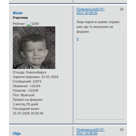
Поделиться
20-07-
18
Женя
2017 10:28:32
Участник
Лицо парня в шапке справа
Рейтинг:
уже где-то мелькало на
форуме.
0
Откуда:
Новосибирск
Зарегистрирован
: 31-01-2016
Сообщений:
11874
Уважение:
+10164
Позитив:
+10168
Пол:
Мужской
Провел на форуме:
1 месяц 29 дней
Последний визит:
31-07-2026 20:54:45
Поделиться
20-07-
19
Olga
2017 10:36:55