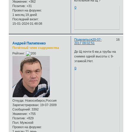
котельной на Щ ?
Уважение:
+362
Позитив:
+31
0
Провел на форуме:
1 месяц 19 дней
Последний визит:
15-01-2024 01:48:08
Поделиться
20-07-
16
Андрей Пилипенко
2017 09:02:51
Почётный член содружества
До Щ почти 6 км,а трубы на
Рейтинг:
снимке одной высоты с 9-
этажкой.Нет.
0
Откуда:
Новосибирск,Россия
Зарегистрирован
: 19-07-2009
Сообщений:
3392
Уважение:
+755
Позитив:
+829
Пол:
Мужской
Провел на форуме:
1 месяц 21 день