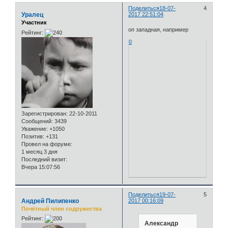
Поделиться
18-07-
4
Уралец
2017 22:51:04
Участник
оп западная, например
Рейтинг:
0
Зарегистрирован
: 22-10-2011
Сообщений:
3439
Уважение:
+1050
Позитив:
+131
Провел на форуме:
1 месяц 3 дня
Последний визит:
Вчера 15:07:56
Поделиться
19-07-
5
Андрей Пилипенко
2017 00:16:09
Почётный член содружества
Рейтинг:
Александр