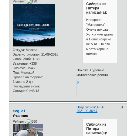
Рейтинг:
Сибиряк из
Питера
написал(а):
Наверное
"Матвеевка".
Очень похоже.
Хотя я уже давно
в Новосибирске
не был.. Но это
место хорошо
Откуда:
Москва
помню.
Зарегистрирован
: 21-09-2016
Сообщений:
1138
Уважение:
+338
Позитив:
+545
Похоже. Суровые
Пол:
Мужской
матвеевские ребята.
Провел на форуме:
1 месяц 2 дня
0
Последний визит:
Сегодня 01:43:13
Поделиться
11-01-
31
evg_e1
2021 00:36:47
Участник
Рейтинг:
Сибиряк из
Питера
написал(а):