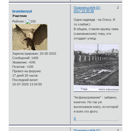
Поделиться
04-07-
2
brombenzol
2017 22:35:38
Участник
Одна надежда - на Ольгу. И
Рейтинг:
то слабая:)
В общем, ставлю кружку пива
(самовывозом) тому, кто
отгадает улицу.
Зарегистрирован
: 25-05-2015
Сообщений:
1405
Уважение:
+545
Позитив:
+105
Провел на форуме:
17 дней 20 часов
Последний визит:
15-07-2026 13:34:50
"Асфальтрование" - забавно,
конечно. Но так уж
вычитывали книгу, из которой
я взял это фото.
0
Поделиться
04-07-
3