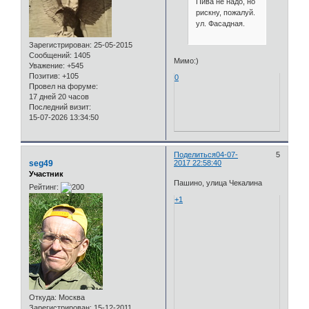
Пива не надо, но
рискну, пожалуй.
ул. Фасадная.
Зарегистрирован
: 25-05-2015
Сообщений:
1405
Мимо:)
Уважение:
+545
Позитив:
+105
0
Провел на форуме:
17 дней 20 часов
Последний визит:
15-07-2026 13:34:50
Поделиться
04-07-
5
seg49
2017 22:58:40
Участник
Пашино, улица Чекалина
Рейтинг:
+1
Откуда:
Москва
Зарегистрирован
: 15-12-2011