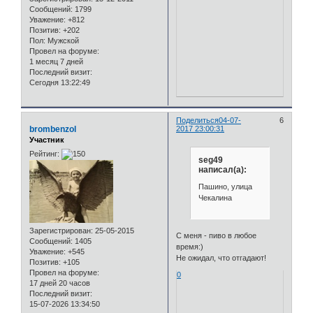
Сообщений:
1799
Уважение:
+812
Позитив:
+202
Пол:
Мужской
Провел на форуме:
1 месяц 7 дней
Последний визит:
Сегодня 13:22:49
Поделиться
04-07-
6
brombenzol
2017 23:00:31
Участник
Рейтинг:
seg49
написал(а):
Пашино, улица
Чекалина
Зарегистрирован
: 25-05-2015
С меня - пиво в любое
Сообщений:
1405
время:)
Уважение:
+545
Не ожидал, что отгадают!
Позитив:
+105
Провел на форуме:
0
17 дней 20 часов
Последний визит:
15-07-2026 13:34:50