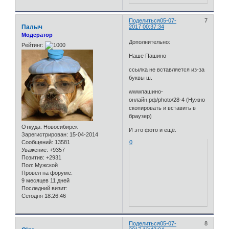
Поделиться
05-07-
7
Палыч
2017 00:37:34
Модератор
Дополнительно:
Рейтинг:
Наше Пашино
ссылка не вставляется из-за
буквы ш.
wwwпашино-
онлайн.рф/photo/28-4 (Нужно
скопировать и вставить в
браузер)
Откуда:
Новосибирск
И это фото и ещё.
Зарегистрирован
: 15-04-2014
Сообщений:
13581
0
Уважение:
+9357
Позитив:
+2931
Пол:
Мужской
Провел на форуме:
9 месяцев 11 дней
Последний визит:
Сегодня 18:26:46
Поделиться
05-07-
8