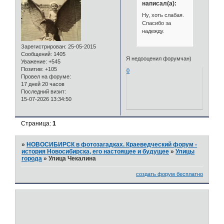
написал(а):
Ну, хоть слабая.
Спасибо за
надежду.
Зарегистрирован
: 25-05-2015
Сообщений:
1405
Я недооценил форумчан)
Уважение:
+545
Позитив:
+105
0
Провел на форуме:
17 дней 20 часов
Последний визит:
15-07-2026 13:34:50
Страница:
1
»
НОВОСИБИРСК в фотозагадках. Краеведческий форум -
история Новосибирска, его настоящее и будущее
»
Улицы
города
»
Улица Чекалина
создать форум бесплатно