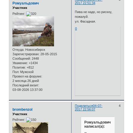
Ромуальдович
2017 22:51:34
Участник
Пива не надо, но рискну,
Рейтинг:
пожалуй.
ул. Фасадная.
0
Откуда:
Новосибирск
Зарегистрирован
: 28-05-2015
Сообщений:
2448
Уважение:
+1434
Позитив:
+812
Пол:
Мужской
Провел на форуме:
2 месяца 26 дней
Последний визит:
03-08-2026 13:37:00
Поделиться
04-07-
4
brombenzol
2017 22:56:07
Участник
Рейтинг:
Ромуальдович
написал(а):