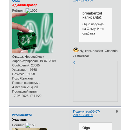
Olga
2017 12:43:04
Администратор
Рейтинг:
brombenzol
написал(а):
Одна надежда -
на Ольгу. И то
слабая:)
Ну, хоть слабая. Спасибо
за надежду.
Откуда:
Новосибирск
Зарегистрирован
: 19-07-2009
0
Сообщений:
23565
Уважение:
+9768
Позитив:
+9358
Пол:
Женский
Провел на форуме:
4 месяца 29 дней
Последний визит:
17-06-2026 17:14:22
Поделиться
05-07-
9
brombenzol
2017 12:49:09
Участник
Рейтинг:
Olga