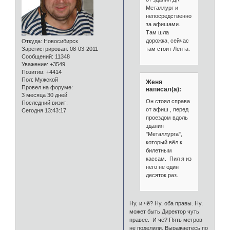
Металлург и
непосредственно
за афишами.
Там шла
дорожка, сейчас
Откуда:
Новосибирск
там стоит Лента.
Зарегистрирован
: 08-03-2011
Сообщений:
11348
Уважение:
+3549
Позитив:
+4414
Пол:
Мужской
Женя
Провел на форуме:
написал(а):
3 месяца 30 дней
Он стоял справа
Последний визит:
от афиш , перед
Сегодня 13:43:17
проездом вдоль
здания
"Металлурга",
который вёл к
билетным
кассам. Пил я из
него не один
десяток раз.
Ну, и чё? Ну, оба правы. Ну,
может быть Директор чуть
правее. И чё? Пять метров
не поделили. Выражаетесь по