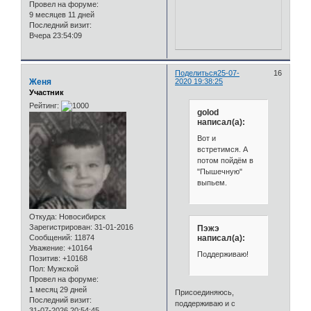
Провел на форуме:
9 месяцев 11 дней
Последний визит:
Вчера 23:54:09
Поделиться
25-07-
16
Женя
2020 19:38:25
Участник
Рейтинг:
golod
написал(а):
Вот и
встретимся. А
потом пойдём в
"Пышечную"
выпьем.
Откуда:
Новосибирск
Зарегистрирован
: 31-01-2016
Пэжэ
написал(а):
Сообщений:
11874
Уважение:
+10164
Поддерживаю!
Позитив:
+10168
Пол:
Мужской
Провел на форуме:
1 месяц 29 дней
Присоединяюсь,
Последний визит:
поддерживаю и с
31-07-2026 20:54:45