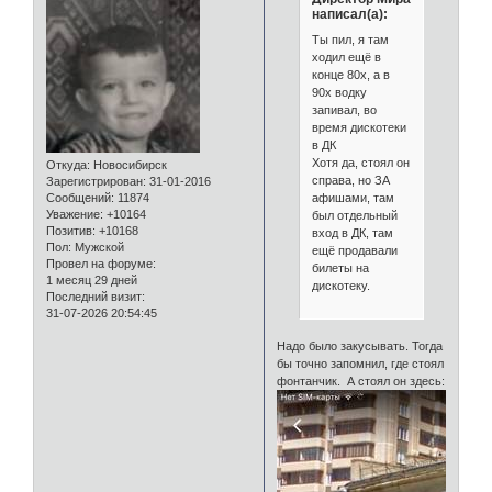
написал(а):
Ты пил, я там
ходил ещё в
конце 80х, а в
90х водку
запивал, во
время дискотеки
в ДК
Хотя да, стоял он
Откуда:
Новосибирск
справа, но ЗА
Зарегистрирован
: 31-01-2016
Сообщений:
11874
афишами, там
Уважение:
+10164
был отдельный
Позитив:
+10168
вход в ДК, там
Пол:
Мужской
ещё продавали
Провел на форуме:
билеты на
1 месяц 29 дней
дискотеку.
Последний визит:
31-07-2026 20:54:45
Надо было закусывать. Тогда
бы точно запомнил, где стоял
фонтанчик. А стоял он здесь: