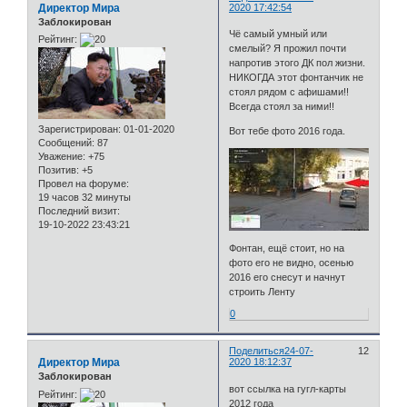
Директор Мира
2020 17:42:54
Заблокирован
Чё самый умный или
Рейтинг:
смелый? Я прожил почти
напротив этого ДК пол жизни.
НИКОГДА этот фонтанчик не
стоял рядом с афишами!!
Всегда стоял за ними!!
Зарегистрирован
: 01-01-2020
Вот тебе фото 2016 года.
Сообщений:
87
Уважение:
+75
Позитив:
+5
Провел на форуме:
19 часов 32 минуты
Последний визит:
19-10-2022 23:43:21
Фонтан, ещё стоит, но на
фото его не видно, осенью
2016 его снесут и начнут
строить Ленту
0
Поделиться
24-07-
12
Директор Мира
2020 18:12:37
Заблокирован
вот ссылка на гугл-карты
Рейтинг:
2012 года