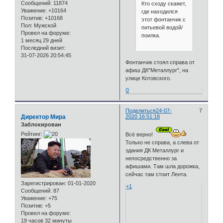
Сообщений:
11874
Кто сходу скажет,
Уважение:
+10164
где находился
Позитив:
+10168
этот фонтанчик с
Пол:
Мужской
питьевой водой/
Провел на форуме:
поилка.
1 месяц 29 дней
Последний визит:
31-07-2026 20:54:45
Фонтанчик стоял справа от
афиш ДК"Металлург", на
улице Котовского.
0
Поделиться
24-07-
7
Директор Мира
2020 16:51:18
Заблокирован
Рейтинг:
Всё верно!
Только не справа, а слева от
здания ДК Металлург и
непосредственно за
афишами. Там шла дорожка,
сейчас там стоит Лента.
Зарегистрирован
: 01-01-2020
+1
Сообщений:
87
Уважение:
+75
Позитив:
+5
Провел на форуме:
19 часов 32 минуты