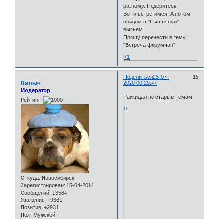
разному. Подеритесь.
Вот и встретимся. А потом
пойдём в "Пышечную"
выпьем.
Прошу перенести в тему
"Встреча форумчан"
+1
Поделиться
25-07-
15
Палыч
2020 00:29:47
Модератор
Раскидал по старым темам
Рейтинг:
0
Откуда:
Новосибирск
Зарегистрирован
: 15-04-2014
Сообщений:
13584
Уважение:
+9361
Позитив:
+2931
Пол:
Мужской