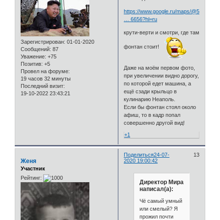
https://www.google.ru/maps/@54.99213
… 6656?hl=ru
крути-верти и смотри, где там
Зарегистрирован
: 01-01-2020
фонтан стоит!
Сообщений:
87
Уважение:
+75
Позитив:
+5
Даже на моём первом фото,
Провел на форуме:
при увеличении видно дорогу,
19 часов 32 минуты
по которой едет машина, а
Последний визит:
ещё сзади крыльцо в
19-10-2022 23:43:21
кулинарию Неаполь.
Если бы фонтан стоял около
афиш, то в кадр попал
совершенно другой вид!
+1
Поделиться
24-07-
13
Женя
2020 19:00:42
Участник
Рейтинг:
Директор Мира
написал(а):
Чё самый умный
или смелый? Я
прожил почти