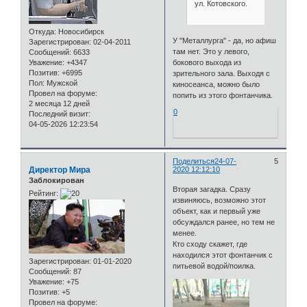
ул. Котовского.
Откуда:
Новосибирск
У "Металлурга" - да, но афиш
Зарегистрирован
: 02-04-2011
там нет. Это у левого,
Сообщений:
6633
Уважение:
+4347
бокового выхода из
Позитив:
+6995
зрительного зала. Выходя с
Пол:
Мужской
киносеанса, можно было
Провел на форуме:
попить из этого фонтанчика.
2 месяца 12 дней
0
Последний визит:
04-05-2026 12:23:54
Поделиться
24-07-
5
Директор Мира
2020 12:12:10
Заблокирован
Вторая загадка. Сразу
Рейтинг:
извиняюсь, возможно этот
объект, как и первый уже
обсуждался ранее, но тем не
менее.
Кто сходу скажет, где
находился этот фонтанчик с
Зарегистрирован
: 01-01-2020
питьевой водой/поилка.
Сообщений:
87
Уважение:
+75
Позитив:
+5
Провел на форуме: