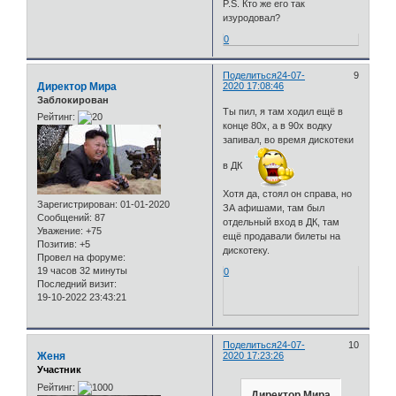
P.S. Кто же его так
изуродовал?
0
Поделиться
24-07-
9
Директор Мира
2020 17:08:46
Заблокирован
Ты пил, я там ходил ещё в
Рейтинг:
конце 80х, а в 90х водку
запивал, во время дискотеки
в ДК
Хотя да, стоял он справа, но
Зарегистрирован
: 01-01-2020
ЗА афишами, там был
Сообщений:
87
отдельный вход в ДК, там
Уважение:
+75
ещё продавали билеты на
Позитив:
+5
дискотеку.
Провел на форуме:
19 часов 32 минуты
0
Последний визит:
19-10-2022 23:43:21
Поделиться
24-07-
10
Женя
2020 17:23:26
Участник
Рейтинг:
Директор Мира