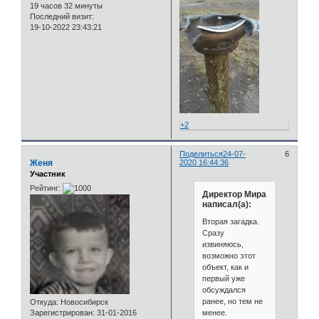
19 часов 32 минуты
Последний визит:
19-10-2022 23:43:21
+2
Поделиться
24-07-
6
Женя
2020 16:44:36
Участник
Рейтинг:
Директор Мира
написал(а):
Вторая загадка.
Сразу
извиняюсь,
возможно этот
объект, как и
первый уже
обсуждался
ранее, но тем не
Откуда:
Новосибирск
менее.
Зарегистрирован
: 31-01-2016