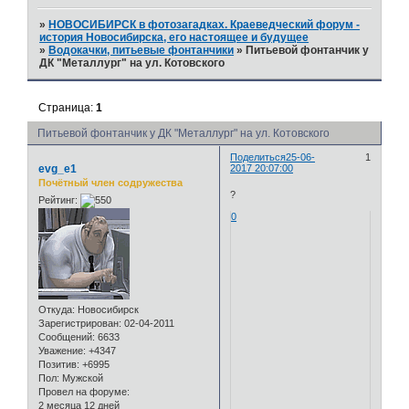
»
НОВОСИБИРСК в фотозагадках. Краеведческий форум -
история Новосибирска, его настоящее и будущее
»
Водокачки, питьевые фонтанчики
»
Питьевой фонтанчик у
ДК "Металлург" на ул. Котовского
Страница:
1
Питьевой фонтанчик у ДК "Металлург" на ул. Котовского
Поделиться
25-06-
1
evg_e1
2017 20:07:00
Почётный член содружества
?
Рейтинг:
0
Откуда:
Новосибирск
Зарегистрирован
: 02-04-2011
Сообщений:
6633
Уважение:
+4347
Позитив:
+6995
Пол:
Мужской
Провел на форуме:
2 месяца 12 дней