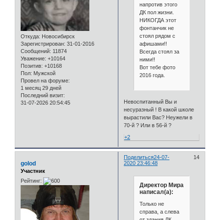
напротив этого
ДК пол жизни.
НИКОГДА этот
фонтанчик не
стоял рядом с
Откуда:
Новосибирск
афишами!!
Зарегистрирован
: 31-01-2016
Сообщений:
11874
Всегда стоял за
Уважение:
+10164
ними!!
Позитив:
+10168
Вот тебе фото
Пол:
Мужской
2016 года.
Провел на форуме:
1 месяц 29 дней
Последний визит:
Невоспитанный Вы и
31-07-2026 20:54:45
несуразный ! В какой школе
вырастили Вас? Неужели в
70-й ? Или в 56-й ?
+2
Поделиться
24-07-
14
golod
2020 23:46:48
Участник
Рейтинг:
Директор Мира
написал(а):
Только не
справа, а слева
от здания ДК