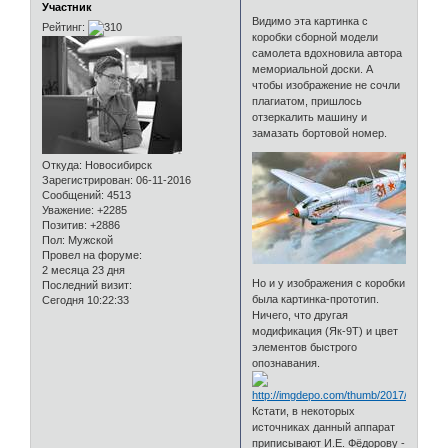
Участник
Видимо эта картинка с
Рейтинг:
коробки сборной модели
самолета вдохновила автора
мемориальной доски. А
чтобы изображение не сочли
плагиатом, пришлось
отзеркалить машину и
замазать бортовой номер.
Откуда:
Новосибирск
Зарегистрирован
: 06-11-2016
Сообщений:
4513
Уважение:
+2285
Позитив:
+2886
Пол:
Мужской
Провел на форуме:
2 месяца 23 дня
Но и у изображения с коробки
Последний визит:
была картинка-прототип.
Сегодня 10:22:33
Ничего, что другая
модификация (Як-9Т) и цвет
элементов быстрого
опознавания.
Кстати, в некоторых
источниках данный аппарат
приписывают И.Е. Фёдорову -