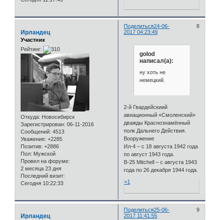
Поделиться
24-06-
8
Ирландец
2017 04:23:49
Участник
Рейтинг:
golod
написал(а):
ну хоть не
немецкий.
2-й Гвардейскиий
авиационный «Смоленский»
Откуда:
Новосибирск
дважды Краснознамённый
Зарегистрирован
: 06-11-2016
полк Дальнего Действия.
Сообщений:
4513
Вооружение
Уважение:
+2285
Ил-4 – с 18 августа 1942 года
Позитив:
+2886
Пол:
Мужской
по август 1943 года.
Провел на форуме:
B-25 Mitchell – с августа 1943
2 месяца 23 дня
года по 26 декабря 1944 года.
Последний визит:
+1
Сегодня 10:22:33
Поделиться
25-06-
9
Ирландец
2017 11:41:55