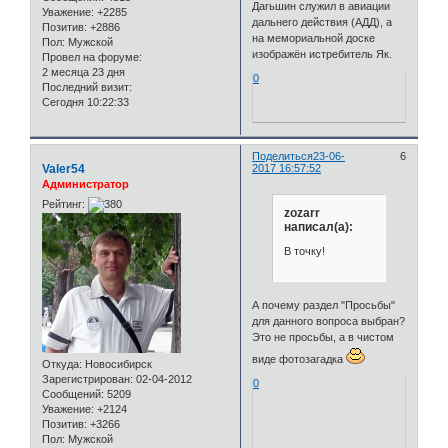
Дагьшин служил в авиации
Уважение:
+2285
дальнего действия (АДД), а
Позитив:
+2886
на мемориальной доске
Пол:
Мужской
изображён истребитель Як.
Провел на форуме:
2 месяца 23 дня
0
Последний визит:
Сегодня 10:22:33
Поделиться
23-06-
6
Valer54
2017 16:57:52
Администратор
Рейтинг:
zozarr
написал(а):
В точку!
А почему раздел "Просьбы"
для данного вопроса выбран?
Это не просьбы, а в чистом
виде фотозагадка
Откуда:
Новосибирск
Зарегистрирован
: 02-04-2012
0
Сообщений:
5209
Уважение:
+2124
Позитив:
+3266
Пол:
Мужской