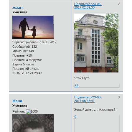
Поделиться
23-06-
2
zozarr
2017 02:59:33
Участник
Зарегистрирован
: 18-05-2017
Сообщений:
132
Уважение:
+49
Позитив:
+10
Провел на форуме:
1 день 5 часов
Последний визит:
31-07-2017 21:29:47
Что? Где?
+1
Поделиться
23-06-
3
Женя
2017 08:48:41
Участник
Жилой дом , ул. Аэропорт,6.
Рейтинг:
0