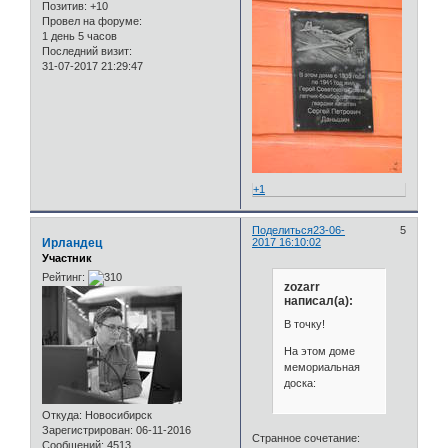
Позитив:
+10
Провел на форуме:
1 день 5 часов
Последний визит:
31-07-2017 21:29:47
+1
Поделиться
23-06-
5
Ирландец
2017 16:10:02
Участник
Рейтинг:
zozarr
написал(а):
В точку!
На этом доме
мемориальная
доска:
Откуда:
Новосибирск
Зарегистрирован
: 06-11-2016
Странное сочетание:
Сообщений:
4513