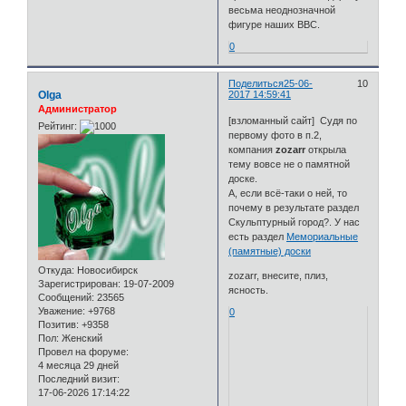
весьма неоднозначной
фигуре наших ВВС.
0
Поделиться
25-06-
10
Olga
2017 14:59:41
Администратор
[взломанный сайт] Судя по
Рейтинг:
первому фото в п.2,
компания
zozarr
открыла
тему вовсе не о памятной
доске.
А, если всё-таки о ней, то
почему в результате раздел
Скульптурный город?. У нас
есть раздел
Мемориальные
(памятные) доски
Откуда:
Новосибирск
zozarr, внесите, плиз,
Зарегистрирован
: 19-07-2009
ясность.
Сообщений:
23565
Уважение:
+9768
0
Позитив:
+9358
Пол:
Женский
Провел на форуме:
4 месяца 29 дней
Последний визит:
17-06-2026 17:14:22