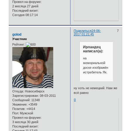
Провел на форуме:
2 месяца 27 дней
Последний визит:
Сегодня 08:17:14
Поделиться
24-06-
7
golod
2017 01:21:45
Участник
Рейтинг:
Ирландец
написал(а):
на
мемориальной
доске изображён
истребитель Як.
ну хоть не немецкий. Нам же
Откуда:
Новосибирск
всё равно
Зарегистрирован
: 08-03-2011
0
Сообщений:
11348
Уважение:
+3549
Позитив:
+4414
Пол:
Мужской
Провел на форуме:
3 месяца 30 дней
Последний визит:
Сегодня 11:17:43