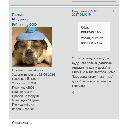
Поделиться
25-06-
11
Палыч
2017 16:01:54
Модератор
Рейтинг:
Olga
написал(а):
zozarr, внесите,
плиз, ясность.
Это моя инициатива. Для
будущего поиска (заголовок
отражает и дом и доску) и
Откуда:
Новосибирск
чтобы не было повтора. Тема
Зарегистрирован
: 15-04-2014
"Мемориальные (памятные)
Сообщений:
13584
доски" вылетела из головы.
Уважение:
+9361
Исправил.
Позитив:
+2931
Пол:
Мужской
0
Провел на форуме:
9 месяцев 11 дней
Последний визит:
Вчера 23:54:09
Страница:
1