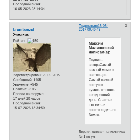
Последний визит:
16-05-2023 23:14:34
Поделиться
16-06-
3
brombenzol
2017 09:46:49
Участник
Рейтинг:
Максим
Малиновский
написал(а):
Подпись
автораСамый
важный момент -
настоящее.
Зарегистрирован
: 25-05-2015
Самый важный
Сообщений:
1405
Уважение:
+545
поступок -
Позитив:
+105
суметь отстоять
Провел на форуме:
сегодняшний
17 дней 20 часов
день. Счастье -
Последний визит:
это жить и
15-07-2026 13:34:50
просто ходить по
Земле.
Версия: слева - поликлиника
№ 1 по ул.