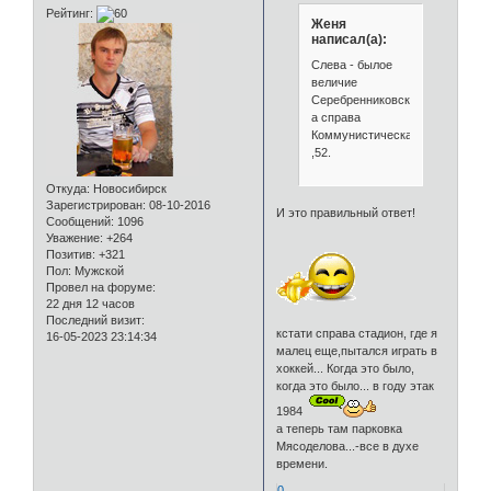
Рейтинг:
Женя
написал(а):
Слева - былое
величие
Серебренниковской,23,
а справа
Коммунистическая
,52.
Откуда:
Новосибирск
Зарегистрирован
: 08-10-2016
И это правильный ответ!
Сообщений:
1096
Уважение:
+264
Позитив:
+321
Пол:
Мужской
Провел на форуме:
22 дня 12 часов
Последний визит:
кстати справа стадион, где я
16-05-2023 23:14:34
малец еще,пытался играть в
хоккей... Когда это было,
когда это было... в году этак
1984
а теперь там парковка
Мясоделова...-все в духе
времени.
0