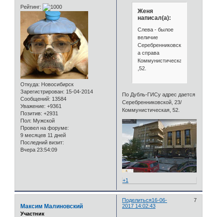
Рейтинг:
Женя
написал(а):
Слева - былое
величие
Серебренниковской,23,
а справа
Коммунистическая
,52.
Откуда:
Новосибирск
Зарегистрирован
: 15-04-2014
По Дубль-ГИСу адрес дается
Сообщений:
13584
Серебренниковской, 23/
Уважение:
+9361
Коммунистическая, 52.
Позитив:
+2931
Пол:
Мужской
Провел на форуме:
9 месяцев 11 дней
Последний визит:
Вчера 23:54:09
+1
Поделиться
16-06-
7
Максим Малиновский
2017 14:02:43
Участник