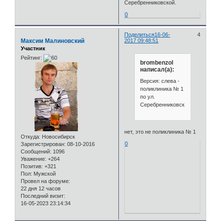
Серебренниковской.
0
Поделиться
16-06-
4
Максим Малиновский
2017 09:48:51
Участник
Рейтинг:
brombenzol
написал(а):
Версия: слева -
поликлиника № 1
по ул.
Серебренниковской.
нет, это не поликлиника № 1
Откуда:
Новосибирск
0
Зарегистрирован
: 08-10-2016
Сообщений:
1096
Уважение:
+264
Позитив:
+321
Пол:
Мужской
Провел на форуме:
22 дня 12 часов
Последний визит:
16-05-2023 23:14:34