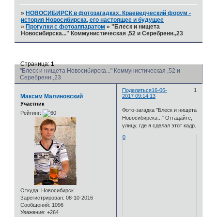
»
НОВОСИБИРСК в фотозагадках. Краеведческий форум -
история Новосибирска, его настоящее и будущее
»
Прогулки с фотоаппаратом
»
"Блеск и нищета
Новосибирска..." Коммунистическая ,52 и Серебренн.,23
Страница:
1
"Блеск и нищета Новосибирска..." Коммунистическая ,52 и
Серебренн.,23
Поделиться
16-06-
1
Максим Малиновский
2017 09:14:13
Участник
Фото-загадка "Блеск и нищета
Рейтинг:
Новосибирска..." Отгадайте,
улицу, где я сделал этот кадр.
0
Откуда:
Новосибирск
Зарегистрирован
: 08-10-2016
Сообщений:
1096
Уважение:
+264