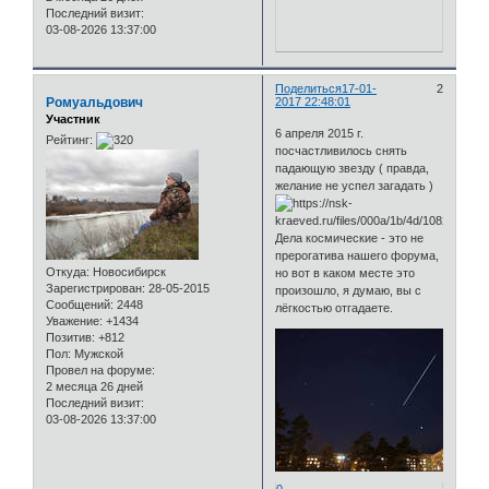
Последний визит:
03-08-2026 13:37:00
Поделиться
17-01-
2
Ромуальдович
2017 22:48:01
Участник
6 апреля 2015 г.
Рейтинг:
посчастливилось снять
падающую звезду ( правда,
желание не успел загадать )
Дела космические - это не
прерогатива нашего форума,
Откуда:
Новосибирск
но вот в каком месте это
Зарегистрирован
: 28-05-2015
произошло, я думаю, вы с
Сообщений:
2448
лёгкостью отгадаете.
Уважение:
+1434
Позитив:
+812
Пол:
Мужской
Провел на форуме:
2 месяца 26 дней
Последний визит:
03-08-2026 13:37:00