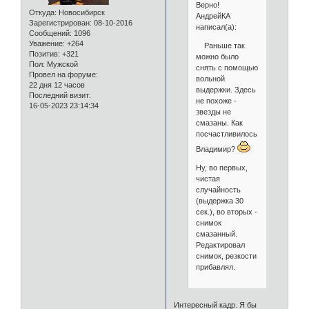
Верно!
Откуда:
Новосибирск
АндрейКА
Зарегистрирован
: 08-10-2016
написал(а):
Сообщений:
1096
Уважение:
+264
Раньше так
Позитив:
+321
можно было
Пол:
Мужской
снять с помощью
Провел на форуме:
вольной
22 дня 12 часов
выдержки. Здесь
Последний визит:
не похоже -
16-05-2023 23:14:34
звезды не
смазаны. Как
посчастливилось,
Владимир?
Ну, во первых,
чистая
случайность
(выдержка 30
сек.), во вторых -
снимок
смазанный.
Редактировал
снимок, резкости
прибавлял.
Интересный кадр. Я бы