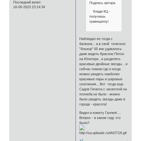
Последний визит:
Подпись автора
16-05-2023 23:14:34
Клади КЦ -
получишь
гравицаппу!
Наблюдал ее тогда с
балкона... а в свой телескоп
"Алькор" 65 мм удавалось
даже видеть Красное Пятно
на Юпитере...и разделять
красивые двойные звезды... и
сейчас помню где и когда
можно увидеть наиболее
красивые пары и шаровые
скопления... Вот тогда еще
Садов Гиганта с засветкой на
полнеба не было - можно
было увидеть звезды даже в
городе - красота!
Видел и комету Галлея!....
Вопрос - в каком году это
было?
+1