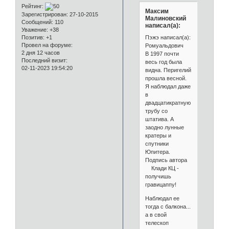
Рейтинг:
Максим
Зарегистрирован
: 27-10-2015
Малиновский
Сообщений:
110
написал(а):
Уважение:
+38
Пэжэ написал(а):
Позитив:
+1
Провел на форуме:
Ромуальдович
2 дня 12 часов
В 1997 почти
Последний визит:
весь год была
02-11-2023 19:54:20
видна. Перигелий
прошла весной.
Я наблюдал даже
в
двадцатикратную
трубу со
штатива. А
заодно лунные
кратеры и
спутники
Юпитера.
Подпись автора
Клади КЦ -
получишь
гравицаппу!
Наблюдал ее
тогда с балкона...
а в свой
телескоп