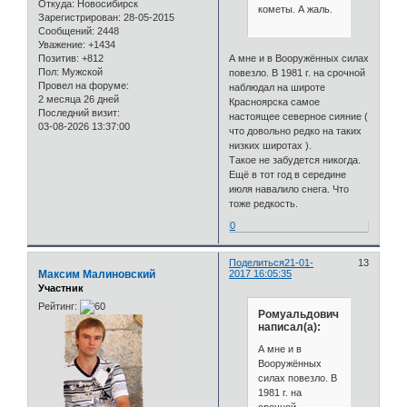
Откуда:
Новосибирск
кометы. А жаль.
Зарегистрирован
: 28-05-2015
Сообщений:
2448
Уважение:
+1434
Позитив:
+812
А мне и в Вооружённых силах
Пол:
Мужской
повезло. В 1981 г. на срочной
Провел на форуме:
наблюдал на широте
2 месяца 26 дней
Красноярска самое
Последний визит:
настоящее северное сияние (
03-08-2026 13:37:00
что довольно редко на таких
низких широтах ).
Такое не забудется никогда.
Ещё в тот год в середине
июля навалило снега. Что
тоже редкость.
0
Поделиться
21-01-
13
Максим Малиновский
2017 16:05:35
Участник
Рейтинг:
Ромуальдович
написал(а):
А мне и в
Вооружённых
силах повезло. В
1981 г. на
срочной