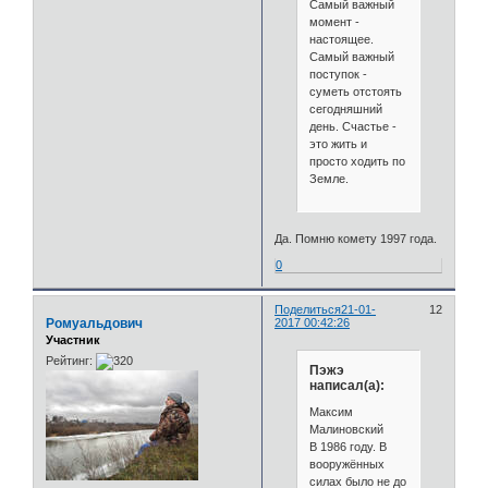
Самый важный
момент -
настоящее.
Самый важный
поступок -
суметь отстоять
сегодняшний
день. Счастье -
это жить и
просто ходить по
Земле.
Да. Помню комету 1997 года.
0
Поделиться
21-01-
12
Ромуальдович
2017 00:42:26
Участник
Рейтинг:
Пэжэ
написал(а):
Максим
Малиновский
В 1986 году. В
вооружённых
силах было не до