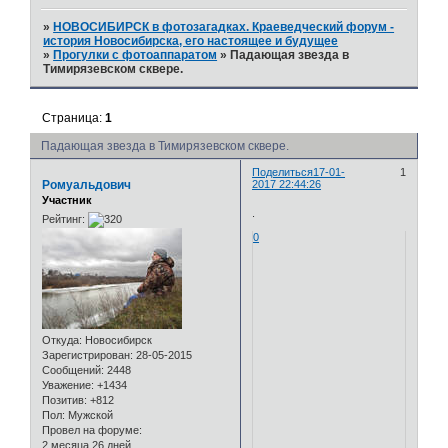
»
НОВОСИБИРСК в фотозагадках. Краеведческий форум -
история Новосибирска, его настоящее и будущее
»
Прогулки с фотоаппаратом
»
Падающая звезда в
Тимирязевском сквере.
Страница:
1
Падающая звезда в Тимирязевском сквере.
Поделиться
17-01-
1
Ромуальдович
2017 22:44:26
Участник
.
Рейтинг:
0
Откуда:
Новосибирск
Зарегистрирован
: 28-05-2015
Сообщений:
2448
Уважение:
+1434
Позитив:
+812
Пол:
Мужской
Провел на форуме:
2 месяца 26 дней