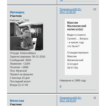
Поделиться
20-01-
10
Ирландец
2017 11:59:32
Участник
Рейтинг:
Максим
Малиновский
написал(а):
Видел и комету
Галлея!.... Вопрос
- в каком году
это было?
Отредактировано
Откуда:
Новосибирск
Максим
Зарегистрирован
: 06-11-2016
Малиновский
Сообщений:
4509
Уважение:
+2284
(Сегодня
Позитив:
+2886
09:57:06)
Пол:
Мужской
Провел на форуме:
2 месяца 23 дня
Наверное в 1988 году.
Последний визит:
Вчера 21:17:49
0
Поделиться
20-01-
11
Вячеслав
2017 18:53:20
Участник