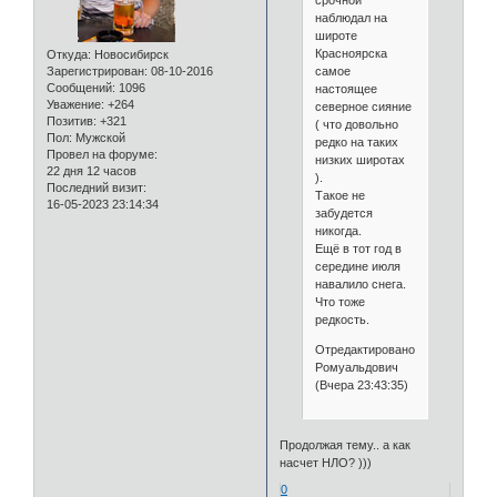
наблюдал на
широте
Красноярска
Откуда:
Новосибирск
самое
Зарегистрирован
: 08-10-2016
Сообщений:
1096
настоящее
Уважение:
+264
северное сияние
Позитив:
+321
( что довольно
Пол:
Мужской
редко на таких
Провел на форуме:
низких широтах
22 дня 12 часов
).
Последний визит:
Такое не
16-05-2023 23:14:34
забудется
никогда.
Ещё в тот год в
середине июля
навалило снега.
Что тоже
редкость.
Отредактировано
Ромуальдович
(Вчера 23:43:35)
Продолжая тему.. а как
насчет НЛО? )))
0