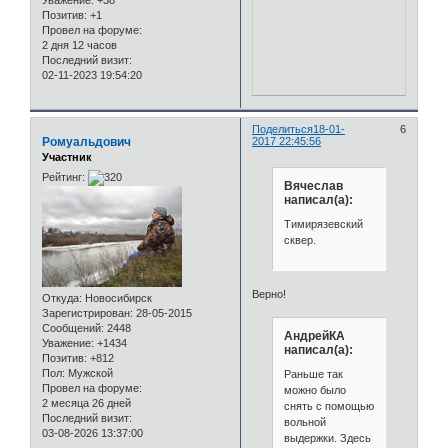
Уважение:
+38
Позитив:
+1
Провел на форуме:
2 дня 12 часов
Последний визит:
02-11-2023 19:54:20
Поделиться
18-01-
6
Ромуальдович
2017 22:45:56
Участник
Рейтинг:
Вячеслав
написал(а):
Тимирязевский
сквер.
Верно!
Откуда:
Новосибирск
Зарегистрирован
: 28-05-2015
Сообщений:
2448
АндрейКА
Уважение:
+1434
написал(а):
Позитив:
+812
Пол:
Мужской
Раньше так
Провел на форуме:
можно было
2 месяца 26 дней
снять с помощью
Последний визит:
вольной
03-08-2026 13:37:00
выдержки. Здесь