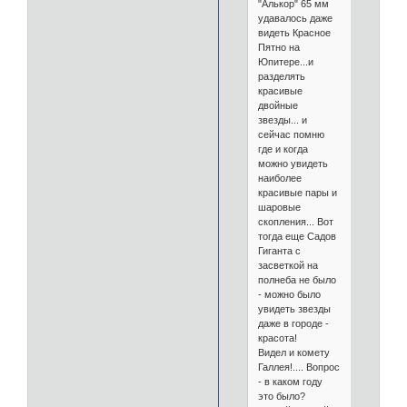
"Алькор" 65 мм
удавалось даже
видеть Красное
Пятно на
Юпитере...и
разделять
красивые
двойные
звезды... и
сейчас помню
где и когда
можно увидеть
наиболее
красивые пары и
шаровые
скопления... Вот
тогда еще Садов
Гиганта с
засветкой на
полнеба не было
- можно было
увидеть звезды
даже в городе -
красота!
Видел и комету
Галлея!.... Вопрос
- в каком году
это было?