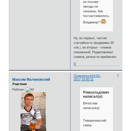
не похоже -
звезды не
смазаны. Как
посчастливилось,
Владимир?
Ну, во первых, чистая
случайность (выдержка 30
сек.), во вторых - снимок
смазанный. Редактировал
снимок, резкости прибавлял.
0
Поделиться
19-01-
7
Максим Малиновский
2017 10:50:11
Участник
Рейтинг:
Ромуальдович
написал(а):
Вячеслав
написал(а):
Тимирязевский
сквер.