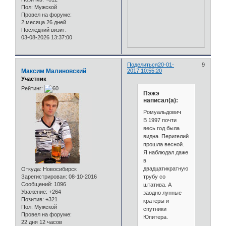
Пол:
Мужской
Провел на форуме:
2 месяца 26 дней
Последний визит:
03-08-2026 13:37:00
Поделиться
20-01-
9
Максим Малиновский
2017 10:55:20
Участник
Рейтинг:
Пэжэ
написал(а):
Ромуальдович
В 1997 почти
весь год была
видна. Перигелий
прошла весной.
Я наблюдал даже
в
двадцатикратную
Откуда:
Новосибирск
трубу со
Зарегистрирован
: 08-10-2016
Сообщений:
1096
штатива. А
Уважение:
+264
заодно лунные
Позитив:
+321
кратеры и
Пол:
Мужской
спутники
Провел на форуме:
Юпитера.
22 дня 12 часов