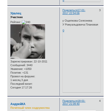
0
Поделиться
17-01-
3
Уралец
2017 22:54:06
Участник
у Ощепкова Селезнева
Рейтинг:
У Ромуальдовича Плановая
0
Зарегистрирован
: 22-10-2011
Сообщений:
3440
Уважение:
+1050
Позитив:
+131
Провел на форуме:
1 месяц 3 дня
Последний визит:
Сегодня 17:17:26
Поделиться
18-01-
4
АндрейКА
2017 21:09:40
Почётный член содружества