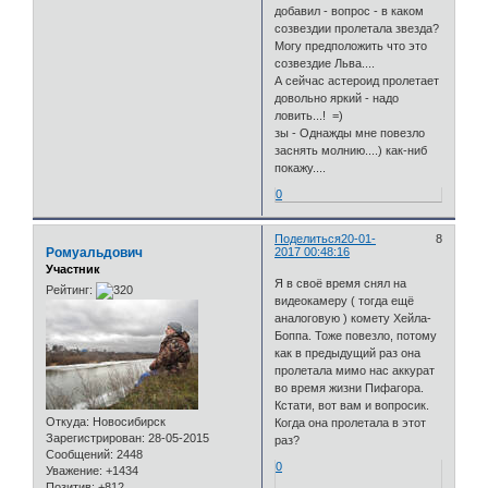
добавил - вопрос - в каком
созвездии пролетала звезда?
Могу предположить что это
созвездие Льва....
А сейчас астероид пролетает
довольно яркий - надо
ловить...! =)
зы - Однажды мне повезло
заснять молнию....) как-ниб
покажу....
0
Поделиться
20-01-
8
Ромуальдович
2017 00:48:16
Участник
Я в своё время снял на
Рейтинг:
видеокамеру ( тогда ещё
аналоговую ) комету Хейла-
Боппа. Тоже повезло, потому
как в предыдущий раз она
пролетала мимо нас аккурат
во время жизни Пифагора.
Кстати, вот вам и вопросик.
Откуда:
Новосибирск
Когда она пролетала в этот
Зарегистрирован
: 28-05-2015
раз?
Сообщений:
2448
0
Уважение:
+1434
Позитив:
+812