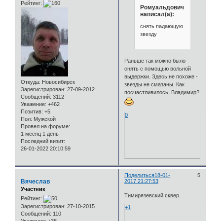
Рейтинг:
Ромуальдович
написал(а):
снять падающую
звезду
Раньше так можно было
снять с помощью вольной
выдержки. Здесь не похоже -
Откуда:
Новосибирск
звезды не смазаны. Как
Зарегистрирован
: 27-09-2012
посчастливилось, Владимир?
Сообщений:
3112
Уважение:
+462
Позитив:
+5
0
Пол:
Мужской
Провел на форуме:
1 месяц 1 день
Последний визит:
26-01-2022 20:10:59
Поделиться
18-01-
5
Вячеслав
2017 21:27:53
Участник
Тимирязевский сквер.
Рейтинг:
Зарегистрирован
: 27-10-2015
+1
Сообщений:
110