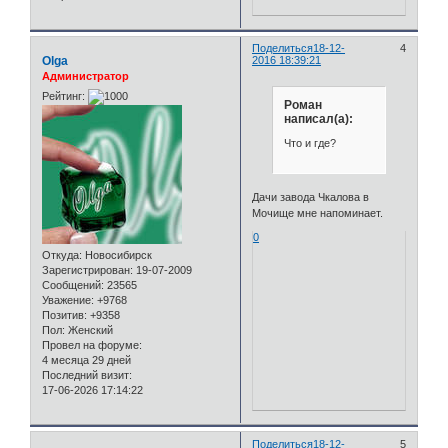
Поделиться
18-12-
4
Olga
2016 18:39:21
Администратор
Рейтинг:
Роман
написал(а):
Что и где?
Дачи завода Чкалова в
Мочище мне напоминает.
0
Откуда:
Новосибирск
Зарегистрирован
: 19-07-2009
Сообщений:
23565
Уважение:
+9768
Позитив:
+9358
Пол:
Женский
Провел на форуме:
4 месяца 29 дней
Последний визит:
17-06-2026 17:14:22
Поделиться
18-12-
5