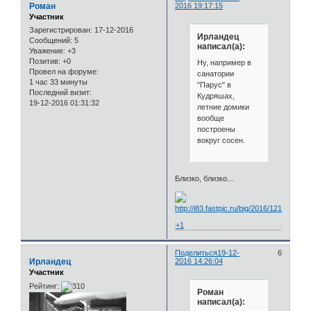
Роман
2016 19:17:15
Участник
Зарегистрирован
: 17-12-2016
Ирландец
Сообщений:
5
написал(а):
Уважение:
+3
Позитив:
+0
Ну, например в
Провел на форуме:
санатории
1 час 33 минуты
"Парус" в
Последний визит:
Кудряшах,
19-12-2016 01:31:32
летние домики
вообще
построены
вокруг сосен.
Близко, близко...
+1
Поделиться
19-12-
6
Ирландец
2016 14:26:04
Участник
Рейтинг:
Роман
написал(а):