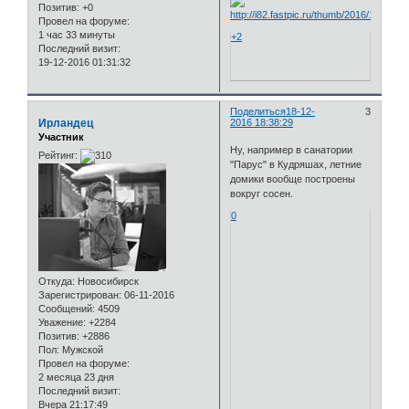
Позитив:
+0
Провел на форуме:
1 час 33 минуты
+2
Последний визит:
19-12-2016 01:31:32
Поделиться
18-12-
3
Ирландец
2016 18:38:29
Участник
Ну, например в санатории
Рейтинг:
"Парус" в Кудряшах, летние
домики вообще построены
вокруг сосен.
0
Откуда:
Новосибирск
Зарегистрирован
: 06-11-2016
Сообщений:
4509
Уважение:
+2284
Позитив:
+2886
Пол:
Мужской
Провел на форуме:
2 месяца 23 дня
Последний визит:
Вчера 21:17:49