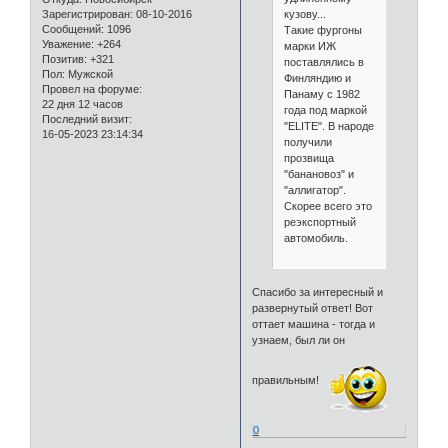
кузову...
Зарегистрирован
: 08-10-2016
Сообщений:
1096
Такие фургоны
Уважение:
+264
марки ИЖ
Позитив:
+321
поставлялись в
Пол:
Мужской
Финляндию и
Провел на форуме:
Панаму с 1982
22 дня 12 часов
года под маркой
Последний визит:
"ELITE". В народе
16-05-2023 23:14:34
получили
прозвища
"банановоз" и
"аллигатор".
Скорее всего это
реэкспортный
автомобиль.
Спасибо за интересный и
развернутый ответ! Вот
оттает машина - тогда и
узнаем, был ли он
правильным!
0