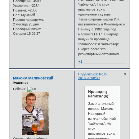
Сообщений:
4509
"каблучок". Но стоит
Уважение:
+2284
присмотреться к
Позитив:
+2886
удлиненному кузову...
Пол:
Мужской
Такие фургоны марки ИЖ
Провел на форуме:
2 месяца 23 дня
поставлялись в Финляндию и
Последний визит:
Панаму с 1982 года под
Сегодня 15:02:37
маркой "ELITE". В народе
получили прозвища
"банановоз" и "аллигатор".
Скорее всего это
реэкспортный автомобиль.
+1
Поделиться
16-12-
9
Максим Малиновский
2016 20:08:39
Участник
Рейтинг:
Ирландец
написал(а):
Замечательный
вопрос, Максим!
На первый
взгляд - обычный
"каблучок". Но
стоит
присмотреться к
удлиненному
Откуда:
Новосибирск