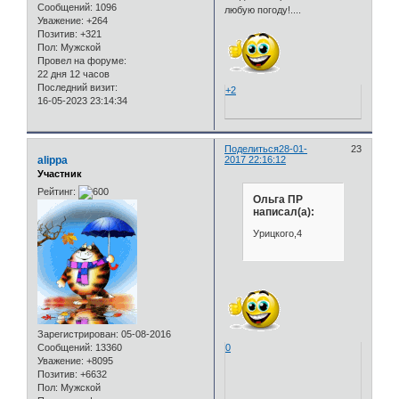
Сообщений:
1096
любую погоду!....
Уважение:
+264
Позитив:
+321
Пол:
Мужской
Провел на форуме:
22 дня 12 часов
Последний визит:
+2
16-05-2023 23:14:34
Поделиться
28-01-
23
alippa
2017 22:16:12
Участник
Рейтинг:
Ольга ПР
написал(а):
Урицкого,4
Зарегистрирован
: 05-08-2016
Сообщений:
13360
0
Уважение:
+8095
Позитив:
+6632
Пол:
Мужской