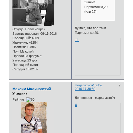
Значит,
Пархоменко,20.
(или 22)
Думаю, что все-таки
Откуда:
Новосибирск
Пархоменко 20.
Зарегистрирован
: 06-11-2016
Сообщений:
4509
+1
Уважение:
+2284
Позитив:
+2886
Пол:
Мужской
Провел на форуме:
2 месяца 23 дня
Последний визит:
Сегодня 15:02:37
Поделиться
16-12-
7
Максим Малиновский
2016 17:38:30
Участник
Доп.вопрос - марка авто?)
Рейтинг:
0