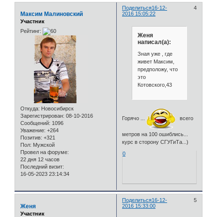
Поделиться
16-12-
4
Максим Малиновский
2016 15:05:22
Участник
Рейтинг:
Женя
написал(а):
Зная уже , где
живет Максим,
предположу, что
это
Котовского,43
Откуда:
Новосибирск
Зарегистрирован
: 08-10-2016
Горячо ...
всего
Сообщений:
1096
Уважение:
+264
метров на 100 ошиблись...
Позитив:
+321
курс в сторону СГУГиТа...)
Пол:
Мужской
Провел на форуме:
0
22 дня 12 часов
Последний визит:
16-05-2023 23:14:34
Поделиться
16-12-
5
Женя
2016 15:33:00
Участник