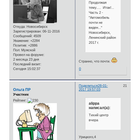
Продолжая
тему..... Итак!...
Часть 2 -
"Автомобиль
почти не
Откуда:
Новосибирск
виден..."
Зарегистрирован
: 06-11-2016
Новосибирск,
Сообщений:
4509
Ленинский район
Уважение:
+2284
2017 г.
Позитив:
+2886
Пол:
Мужской
Провел на форуме:
2 месяца 23 дня
Странно, что почти.
Последний визит:
Сегодня 15:02:37
0
Поделиться
28-01-
21
Ольга ПР
2017 19:57:03
Участник
Рейтинг:
alippa
написал(а):
Тихий центр
вчера
Урицкого,4