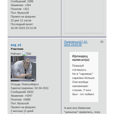
Сообщений:
1096
Уважение:
+264
Позитив:
+321
Пол:
Мужской
Провел на форуме:
22 дня 12 часов
Последний визит:
16-05-2023 23:14:34
Поделиться
17-12-
15
evg_e1
2016 19:02:05
Участник
Рейтинг:
Ирландец
написал(а):
Пожалуй
соглашусь.
Но в "чарликах"
харизмы больше.
Они вообще
Откуда:
Новосибирск
напоминают
Зарегистрирован
: 02-04-2011
стихию. У кого
Сообщений:
6633
был - тот поймет.
Уважение:
+4347
Позитив:
+6995
Пол:
Мужской
Провел на форуме:
А мне все Ижевские
2 месяца 12 дней
"шиньоны" нравились, пока