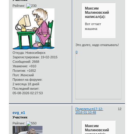
Рейтинг:
Максим
Малиновский
написал(а):
Вот оттает
машина
Это долго, надо откапывать!
0
Откуда:
Новосибирск
Зарегистрирован
: 19-02-2015
Сообщений:
2668
Уважение:
+910
Позитив:
+1652
Пол:
Женский
Провел на форуме:
2 месяца 18 дней
Последний визит:
05-08-2026 02:27:53
Поделиться
17-12-
12
evg_e1
2016 01:10:48
Участник
Рейтинг:
Максим
Малиновский