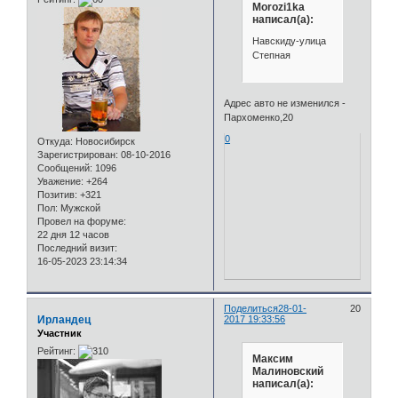
Morozi1ka
написал(а):
Навскиду-улица
Степная
Адрес авто не изменился -
Пархоменко,20
0
Откуда:
Новосибирск
Зарегистрирован
: 08-10-2016
Сообщений:
1096
Уважение:
+264
Позитив:
+321
Пол:
Мужской
Провел на форуме:
22 дня 12 часов
Последний визит:
16-05-2023 23:14:34
Поделиться
28-01-
20
Ирландец
2017 19:33:56
Участник
Рейтинг:
Максим
Малиновский
написал(а):