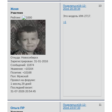
Поделиться
16-12-
10
Женя
2016 20:29:34
Участник
Это модель ИЖ-2717.
Рейтинг:
+1
Откуда:
Новосибирск
Зарегистрирован
: 31-01-2016
Сообщений:
11874
Уважение:
+10164
Позитив:
+10168
Пол:
Мужской
Провел на форуме:
1 месяц 29 дней
Последний визит:
31-07-2026 20:54:45
Поделиться
16-12-
11
Ольга ПР
2016 23:07:33
Участник