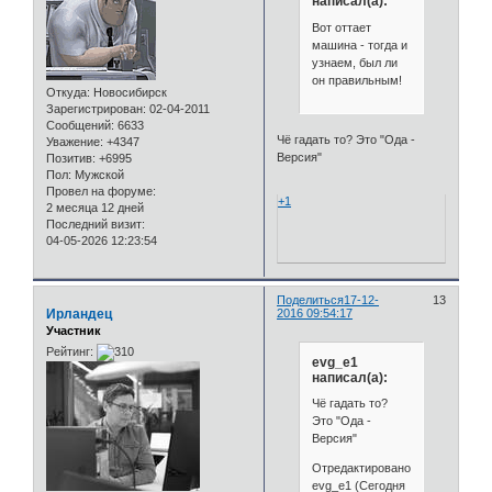
написал(а):
Вот оттает
машина - тогда и
узнаем, был ли
он правильным!
Откуда:
Новосибирск
Зарегистрирован
: 02-04-2011
Сообщений:
6633
Чё гадать то? Это "Ода -
Уважение:
+4347
Версия"
Позитив:
+6995
Пол:
Мужской
Провел на форуме:
+1
2 месяца 12 дней
Последний визит:
04-05-2026 12:23:54
Поделиться
17-12-
13
Ирландец
2016 09:54:17
Участник
Рейтинг:
evg_e1
написал(а):
Чё гадать то?
Это "Ода -
Версия"
Отредактировано
evg_e1 (Сегодня