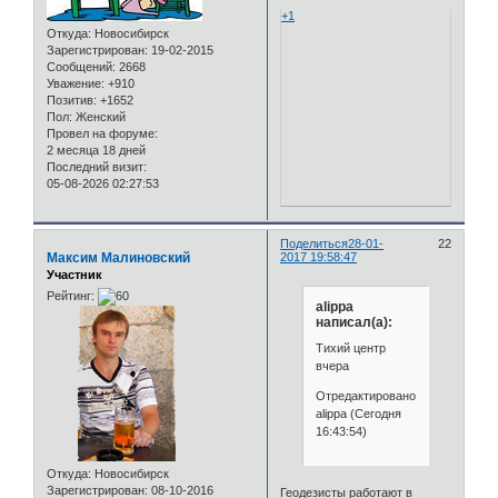
+1
Откуда:
Новосибирск
Зарегистрирован
: 19-02-2015
Сообщений:
2668
Уважение:
+910
Позитив:
+1652
Пол:
Женский
Провел на форуме:
2 месяца 18 дней
Последний визит:
05-08-2026 02:27:53
Поделиться
28-01-
22
Максим Малиновский
2017 19:58:47
Участник
Рейтинг:
alippa
написал(а):
Тихий центр
вчера
Отредактировано
alippa (Сегодня
16:43:54)
Откуда:
Новосибирск
Зарегистрирован
: 08-10-2016
Геодезисты работают в