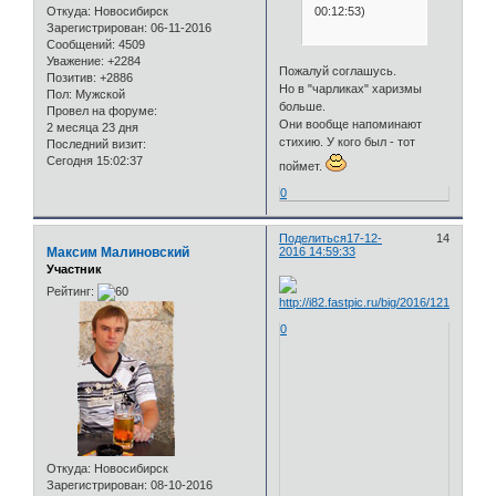
00:12:53)
Откуда:
Новосибирск
Зарегистрирован
: 06-11-2016
Сообщений:
4509
Уважение:
+2284
Пожалуй соглашусь.
Позитив:
+2886
Но в "чарликах" харизмы
Пол:
Мужской
больше.
Провел на форуме:
Они вообще напоминают
2 месяца 23 дня
стихию. У кого был - тот
Последний визит:
Сегодня 15:02:37
поймет.
0
Поделиться
17-12-
14
Максим Малиновский
2016 14:59:33
Участник
Рейтинг:
0
Откуда:
Новосибирск
Зарегистрирован
: 08-10-2016