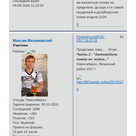
Последний визит:
им вазовскую голову не
04-05-2026 12:23:54
приделали, да еще и от самой
неудачной в дизайнерском
плане модели 2104.
0
Поделиться
28-01-
16
Максим Малиновский
2017 16:27:01
Участник
Продолжая тему..... Итак!...
Рейтинг:
Часть 2 - "Автомобиль
почти не виден..."
Новосибирск, Ленинский
район 2017 г.
0
Откуда:
Новосибирск
Зарегистрирован
: 08-10-2016
Сообщений:
1096
Уважение:
+264
Позитив:
+321
Пол:
Мужской
Провел на форуме:
22 дня 12 часов