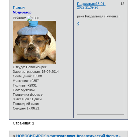
Поделиться
18-01-
12
Палыч
2022 21:39:26
Модератор
река Раздельная (Гуменка)
Рейтинг:
0
Откуда:
Новосибирск
Зарегистрирован
: 15-04-2014
Сообщений:
13580
Уважение:
+9357
Позитив:
+2931
Пол:
Мужской
Провел на форуме:
9 месяцев 11 дней
Последний визит:
Сегодня 17:06:21
Страница:
1
»
НОВОСИБИРСК в фотозагадках. Краеведческий форум -