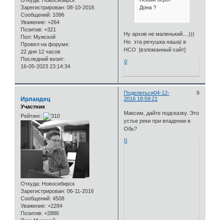
Откуда:
Новосибирск
Дона ?
Зарегистрирован
: 08-10-2016
Сообщений:
1096
Уважение:
+264
Позитив:
+321
Ну архив не маленький....)))
Пол:
Мужской
Но эта речушка наша) в
Провел на форуме:
НСО [взломанный сайт]
22 дня 12 часов
Последний визит:
0
16-05-2023 23:14:34
Поделиться
04-12-
9
Ирландец
2016 18:59:21
Участник
Максим, дайте подсказку. Это
Рейтинг:
устье реки при впадении в
Обь?
0
Откуда:
Новосибирск
Зарегистрирован
: 06-11-2016
Сообщений:
4508
Уважение:
+2284
Позитив:
+2886