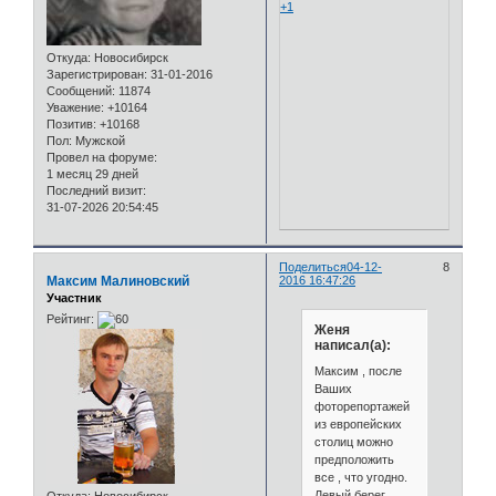
+1
Откуда:
Новосибирск
Зарегистрирован
: 31-01-2016
Сообщений:
11874
Уважение:
+10164
Позитив:
+10168
Пол:
Мужской
Провел на форуме:
1 месяц 29 дней
Последний визит:
31-07-2026 20:54:45
Поделиться
04-12-
8
Максим Малиновский
2016 16:47:26
Участник
Рейтинг:
Женя
написал(а):
Максим , после
Ваших
фоторепортажей
из европейских
столиц можно
предположить
все , что угодно.
Левый берег