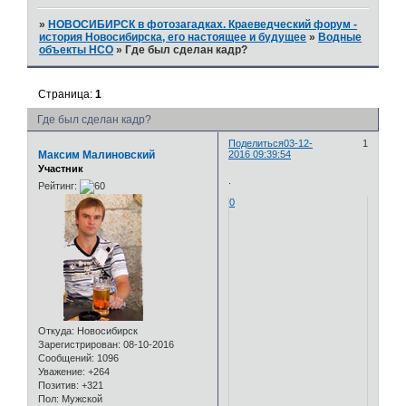
»
НОВОСИБИРСК в фотозагадках. Краеведческий форум -
история Новосибирска, его настоящее и будущее
»
Водные
объекты НСО
»
Где был сделан кадр?
Страница:
1
Где был сделан кадр?
Поделиться
03-12-
1
Максим Малиновский
2016 09:39:54
Участник
.
Рейтинг:
0
Откуда:
Новосибирск
Зарегистрирован
: 08-10-2016
Сообщений:
1096
Уважение:
+264
Позитив:
+321
Пол:
Мужской