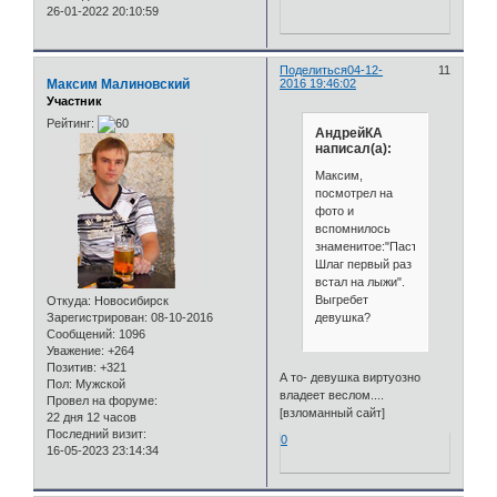
26-01-2022 20:10:59
Поделиться
04-12-
11
Максим Малиновский
2016 19:46:02
Участник
Рейтинг:
АндрейКА
написал(а):
Максим,
посмотрел на
фото и
вспомнилось
знаменитое:"Пастор
Шлаг первый раз
встал на лыжи".
Выгребет
Откуда:
Новосибирск
девушка?
Зарегистрирован
: 08-10-2016
Сообщений:
1096
Уважение:
+264
Позитив:
+321
А то- девушка виртуозно
Пол:
Мужской
владеет веслом....
Провел на форуме:
[взломанный сайт]
22 дня 12 часов
Последний визит:
0
16-05-2023 23:14:34