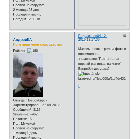
Пол:
Мужской
Провел на форуме:
2 месяца 23 дня
Последний визит:
Сегодня 12:30:18
Поделиться
04-12-
10
АндрейКА
2016 19:17:38
Почётный член содружества
Максим, посмотрел на фото и
Рейтинг:
вспомнилось
знаменитое:"Пастор Шлаг
первый раз встал на лыжи".
Выгребет девушка?
0
Откуда:
Новосибирск
Зарегистрирован
: 27-09-2012
Сообщений:
3112
Уважение:
+462
Позитив:
+5
Пол:
Мужской
Провел на форуме:
1 месяц 1 день
Последний визит: