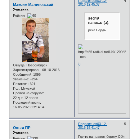
Поделиться
03-12-
4
Максим Малиновский
2016 12:45:37
Участник
Рейтинг:
seg49
написал(а):
река Бердь
неа...
0
Откуда:
Новосибирск
Зарегистрирован
: 08-10-2016
Сообщений:
1096
Уважение:
+264
Позитив:
+321
Пол:
Мужской
Провел на форуме:
22 дня 12 часов
Последний визит:
16-05-2023 23:14:34
Поделиться
03-12-
5
Ольга ПР
2016 15:41:47
Участник
Где-то на правом берегу Оби.
Рейтинг: