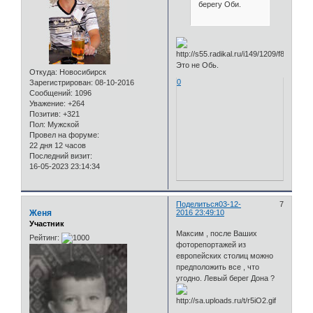
берегу Оби.
Это не Обь.
Откуда:
Новосибирск
0
Зарегистрирован
: 08-10-2016
Сообщений:
1096
Уважение:
+264
Позитив:
+321
Пол:
Мужской
Провел на форуме:
22 дня 12 часов
Последний визит:
16-05-2023 23:14:34
Поделиться
03-12-
7
Женя
2016 23:49:10
Участник
Максим , после Ваших
Рейтинг:
фоторепортажей из
европейских столиц можно
предположить все , что
угодно. Левый берег Дона ?