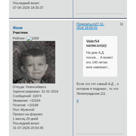
Последний визит:
07-05-2026 18:30:37
Поделиться
27-11-
11
Женя
2016 18:55:41
Участник
Рейтинг:
Valer54
написал(а):
На дом А.Д.
похож... А может
его 140-летие
мне навевает...
Если это тот самый А.Д. , о
Откуда:
Новосибирск
котором я подумал , то это
Зарегистрирован
: 31-01-2016
Ленинградская,111.
Сообщений:
11874
Уважение:
+10164
0
Позитив:
+10168
Пол:
Мужской
Провел на форуме:
1 месяц 29 дней
Последний визит:
31-07-2026 20:54:45