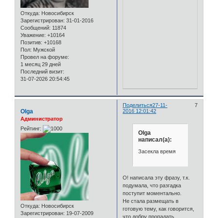
Откуда:
Новосибирск
Зарегистрирован
: 31-01-2016
Сообщений:
11874
Уважение:
+10164
Позитив:
+10168
Пол:
Мужской
Провел на форуме:
1 месяц 29 дней
Последний визит:
31-07-2026 20:54:45
Поделиться
27-11-
7
Olga
2016 12:01:42
Администратор
Рейтинг:
Olga
написал(а):
Засекла время
О! написала эту фразу, т.к.
подумала, что разгадка
поступит моментально.
Не стала размещать в
Откуда:
Новосибирск
готовую тему, как говорится,
Зарегистрирован
: 19-07-2009
что добру пропадать.