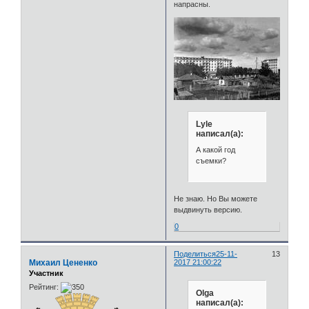
напрасны.
Lyle
написал(а):
А какой год
съемки?
Не знаю. Но Вы можете
выдвинуть версию.
0
Поделиться
25-11-
13
Михаил Цененко
2017 21:00:22
Участник
Рейтинг:
Olga
написал(а):