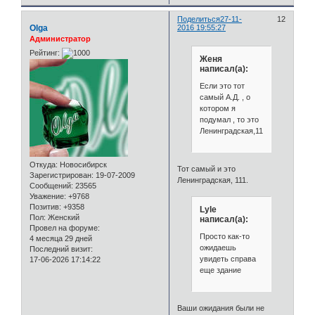
Поделиться
27-11-
12
Olga
2016 19:55:27
Администратор
Рейтинг:
Женя
написал(а):
Если это тот
самый А.Д. , о
котором я
подумал , то это
Ленинградская,111.
Откуда:
Новосибирск
Тот самый и это
Зарегистрирован
: 19-07-2009
Ленинградская, 111.
Сообщений:
23565
Уважение:
+9768
Позитив:
+9358
Lyle
Пол:
Женский
написал(а):
Провел на форуме:
Просто как-то
4 месяца 29 дней
ожидаешь
Последний визит:
увидеть справа
17-06-2026 17:14:22
еще здание
Ваши ожидания были не