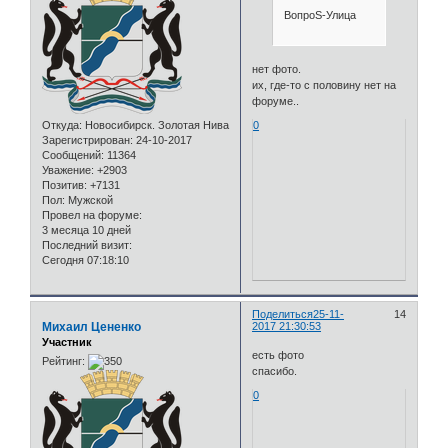
ВопроS-Улица
нет фото.
их, где-то с половину нет на
форуме..
Откуда:
Новосибирск. Золотая Нива
0
Зарегистрирован
: 24-10-2017
Сообщений:
11364
Уважение:
+2903
Позитив:
+7131
Пол:
Мужской
Провел на форуме:
3 месяца 10 дней
Последний визит:
Сегодня 07:18:10
Поделиться
25-11-
14
Михаил Цененко
2017 21:30:53
Участник
есть фото
Рейтинг:
спасибо.
0