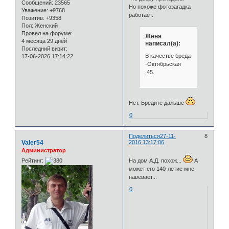
Сообщений:
23565
Но похоже фотозагадка
Уважение:
+9768
работает.
Позитив:
+9358
Пол:
Женский
Провел на форуме:
Женя
4 месяца 29 дней
написал(а):
Последний визит:
В качестве бреда
17-06-2026 17:14:22
-Октябрьская
,45.
Нет. Бредите дальше
0
Поделиться
27-11-
8
Valer54
2016 13:17:06
Администратор
Рейтинг:
На дом А.Д. похож...
А
может его 140-летие мне
навевает...
0