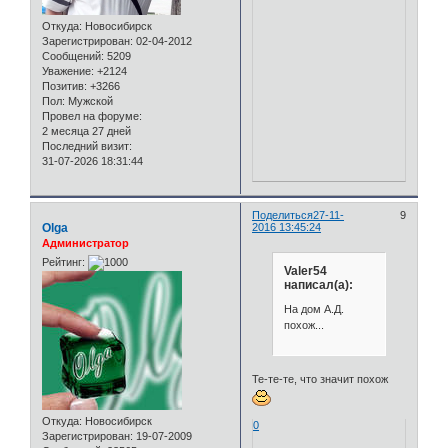
Откуда:
Новосибирск
Зарегистрирован
: 02-04-2012
Сообщений:
5209
Уважение:
+2124
Позитив:
+3266
Пол:
Мужской
Провел на форуме:
2 месяца 27 дней
Последний визит:
31-07-2026 18:31:44
Поделиться
27-11-
9
Olga
2016 13:45:24
Администратор
Рейтинг:
Valer54
написал(а):
На дом А.Д.
похож...
Те-те-те, что значит похож
Откуда:
Новосибирск
0
Зарегистрирован
: 19-07-2009