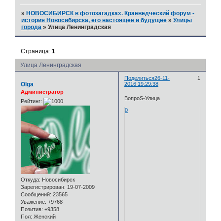
»
НОВОСИБИРСК в фотозагадках. Краеведческий форум -
история Новосибирска, его настоящее и будущее
»
Улицы
города
»
Улица Ленинградская
Страница:
1
Улица Ленинградская
Поделиться
26-11-
1
Olga
2016 19:29:38
Администратор
ВопроS-Улица
Рейтинг:
0
Откуда:
Новосибирск
Зарегистрирован
: 19-07-2009
Сообщений:
23565
Уважение:
+9768
Позитив:
+9358
Пол:
Женский