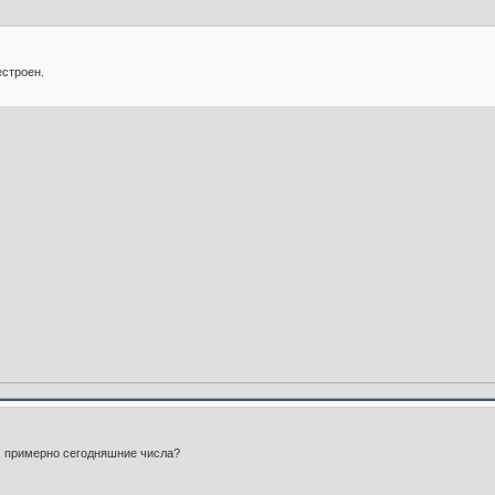
естроен.
т, примерно сегодняшние числа?