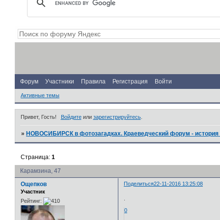
Форум
Участники
Правила
Регистрация
Войти
Активные темы
Привет, Гость!
Войдите
или
зарегистрируйтесь
.
»
НОВОСИБИРСК в фотозагадках. Краеведческий форум - история 
Страница:
1
Карамзина, 47
Ощепков
Поделиться
22-11-2016 13:25:08
Участник
.
Рейтинг:
0