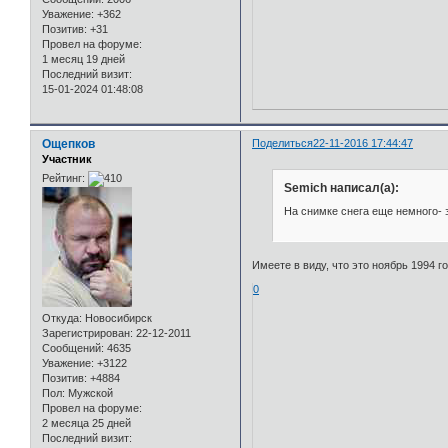
Уважение:
+362
Позитив:
+31
Провел на форуме:
1 месяц 19 дней
Последний визит:
15-01-2024 01:48:08
Ощепков
Поделиться
22-11-2016 17:44:47
Участник
Рейтинг:
Semich написал(а):
На снимке снега еще немного- 
Имеете в виду, что это ноябрь 1994 г
0
Откуда:
Новосибирск
Зарегистрирован
: 22-12-2011
Сообщений:
4635
Уважение:
+3122
Позитив:
+4884
Пол:
Мужской
Провел на форуме:
2 месяца 25 дней
Последний визит: