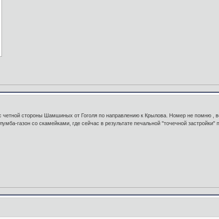
 четной стороны Шамшиных от Гоголя по направлению к Крылова. Номер не помню , воз
лумба-газон со скамейками, где сейчас в результате печальной "точечной застройки" 