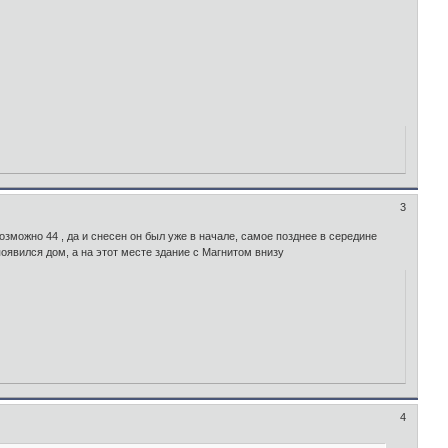
3
можно 44 , да и снесен он был уже в начале, самое позднее в середине
появился дом, а на этот месте здание с Магнитом внизу
4