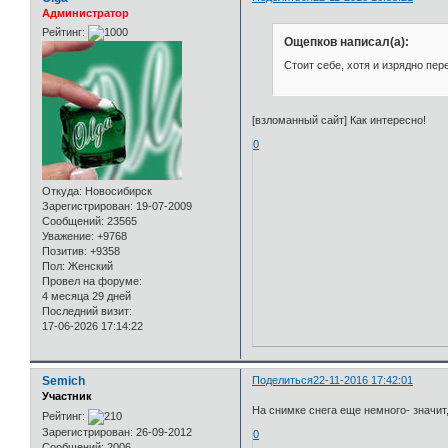
Администратор
Рейтинг:
Ощепков написал(а):
Стоит себе, хотя и изрядно пер
[взломанный сайт] Как интересно!
0
Откуда:
Новосибирск
Зарегистрирован
: 19-07-2009
Сообщений:
23565
Уважение:
+9768
Позитив:
+9358
Пол:
Женский
Провел на форуме:
4 месяца 29 дней
Последний визит:
17-06-2026 17:14:22
Semich
Поделиться
22-11-2016 17:42:01
Участник
На снимке снега еще немного- значи
Рейтинг:
Зарегистрирован
: 26-09-2012
0
Сообщений:
2006