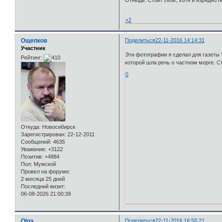
+2
Ощепков
Поделиться
22-11-2016 14:14:31
Участник
Эти фотографии я сделал для газеты 
Рейтинг:
которой шла речь о частном морге. С
0
Откуда:
Новосибирск
Зарегистрирован
: 22-12-2011
Сообщений:
4635
Уважение:
+3122
Позитив:
+4884
Пол:
Мужской
Провел на форуме:
2 месяца 25 дней
Последний визит:
06-08-2026 21:00:39
Olga
Поделиться
22-11-2016 16:55:21