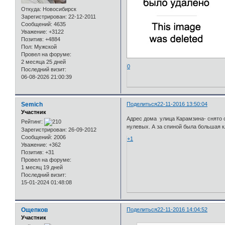
Откуда:
Новосибирск
Зарегистрирован
: 22-12-2011
Сообщений:
4635
Уважение:
+3122
Позитив:
+4884
Пол:
Мужской
Провел на форуме:
2 месяца 25 дней
0
Последний визит:
06-08-2026 21:00:39
Semich
Поделиться
22-11-2016 13:50:04
Участник
Адрес дома улица Карамзина- снято с
Рейтинг:
нулевых. А за спиной была большая к
Зарегистрирован
: 26-09-2012
Сообщений:
2006
+1
Уважение:
+362
Позитив:
+31
Провел на форуме:
1 месяц 19 дней
Последний визит:
15-01-2024 01:48:08
Ощепков
Поделиться
22-11-2016 14:04:52
Участник