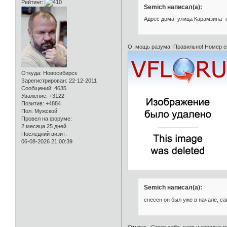
Рейтинг:
Semich написал(а):
Адрес дома улица Карамзина- с
О, мощь разума! Правильно! Номер ег
Откуда:
Новосибирск
Зарегистрирован
: 22-12-2011
Сообщений:
4635
Уважение:
+3122
Позитив:
+4884
Пол:
Мужской
Провел на форуме:
2 месяца 25 дней
Последний визит:
06-08-2026 21:00:39
Semich написал(а):
снесен он был уже в начале, с
Отнюдь. Стоит себе, хотя и изрядно п