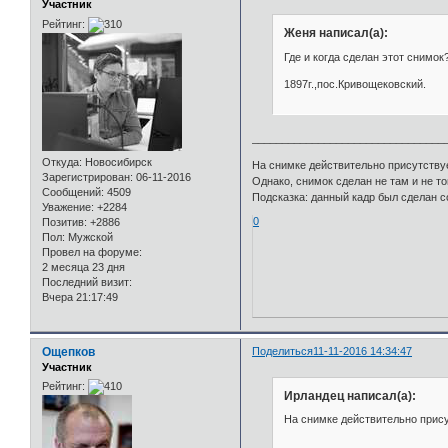
Участник
Рейтинг:
Женя написал(а):
Где и когда сделан этот снимок
1897г.,пос.Кривощековский.
________________________________
Откуда:
Новосибирск
На снимке действительно присутству
Зарегистрирован
: 06-11-2016
Однако, снимок сделан не там и не то
Сообщений:
4509
Подсказка: данный кадр был сделан 
Уважение:
+2284
0
Позитив:
+2886
Пол:
Мужской
Провел на форуме:
2 месяца 23 дня
Последний визит:
Вчера 21:17:49
Ощепков
Поделиться
11-11-2016 14:34:47
Участник
Рейтинг:
Ирландец написал(а):
На снимке действительно прису