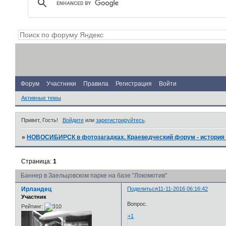
Форум
Участники
Правила
Регистрация
Войти
Активные темы
Привет, Гость!
Войдите
или
зарегистрируйтесь
.
»
НОВОСИБИРСК в фотозагадках. Краеведческий форум - история 
Страница:
1
Баннер в Заельцовском парке на базе "Локомотив"
Ирландец
Поделиться
11-11-2016 06:16:42
Участник
Вопрос.
Рейтинг:
+1