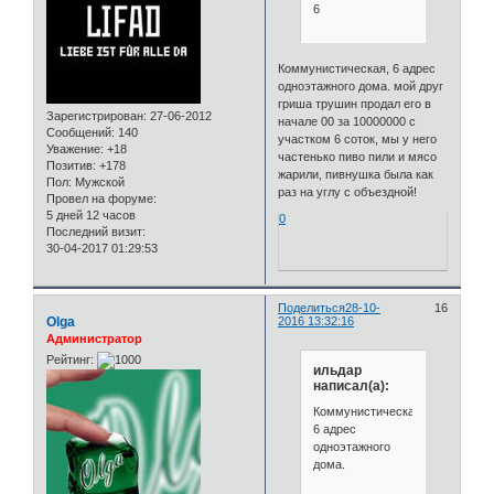
6
Коммунистическая, 6 адрес
одноэтажного дома. мой друг
гриша трушин продал его в
Зарегистрирован
: 27-06-2012
начале 00 за 10000000 с
Сообщений:
140
участком 6 соток, мы у него
Уважение:
+18
частенько пиво пили и мясо
Позитив:
+178
жарили, пивнушка была как
Пол:
Мужской
раз на углу с объездной!
Провел на форуме:
5 дней 12 часов
0
Последний визит:
30-04-2017 01:29:53
Поделиться
28-10-
16
Olga
2016 13:32:16
Администратор
Рейтинг:
ильдар
написал(а):
Коммунистическая,
6 адрес
одноэтажного
дома.