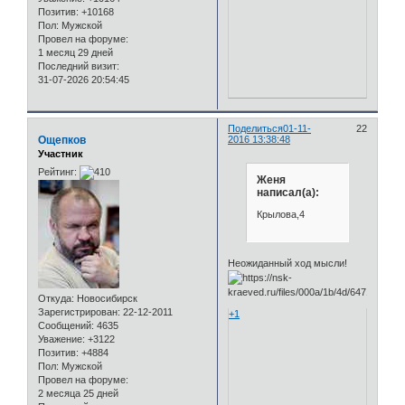
Позитив:
+10168
Пол:
Мужской
Провел на форуме:
1 месяц 29 дней
Последний визит:
31-07-2026 20:54:45
Поделиться
01-11-
22
Ощепков
2016 13:38:48
Участник
Рейтинг:
Женя
написал(а):
Крылова,4
Неожиданный ход мысли!
Откуда:
Новосибирск
Зарегистрирован
: 22-12-2011
+1
Сообщений:
4635
Уважение:
+3122
Позитив:
+4884
Пол:
Мужской
Провел на форуме:
2 месяца 25 дней