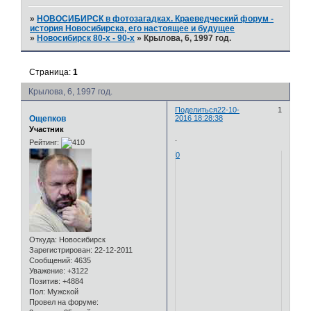
»
НОВОСИБИРСК в фотозагадках. Краеведческий форум -
история Новосибирска, его настоящее и будущее
»
Новосибирск 80-х - 90-х
»
Крылова, 6, 1997 год.
Страница:
1
Крылова, 6, 1997 год.
Поделиться
22-10-
1
Ощепков
2016 18:28:38
Участник
.
Рейтинг:
0
Откуда:
Новосибирск
Зарегистрирован
: 22-12-2011
Сообщений:
4635
Уважение:
+3122
Позитив:
+4884
Пол:
Мужской
Провел на форуме: