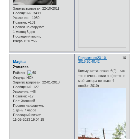
Зарегистрирован
: 22-10-2011
Сообщений:
3439
Уважение:
+1050
Позитив:
+131
Провел на форуме:
1 месяц 3 дня
Последний визит:
Вчера 15:07:56
Поделиться
23-10-
10
Magica
2016 20:40:42
Участник
Коммунистическая, 6(?) - как-
Рейтинг:
то не очень, если он (фото не
Откуда:
НСК
моё, автора не знаю. 4
Зарегистрирован
: 22-01-2013
ноября 2010)
Сообщений:
127
Уважение:
+48
Позитив:
+17
Пол:
Женский
Провел на форуме:
1 день 7 часов
Последний визит:
11-02-2023 19:04:15