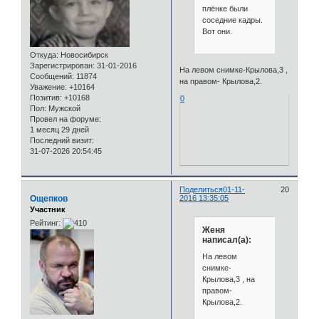
плёнке были
соседние кадры.
Вот они.
Откуда:
Новосибирск
Зарегистрирован
: 31-01-2016
На левом снимке-Крылова,3 ,
Сообщений:
11874
на правом- Крылова,2.
Уважение:
+10164
Позитив:
+10168
0
Пол:
Мужской
Провел на форуме:
1 месяц 29 дней
Последний визит:
31-07-2026 20:54:45
Поделиться
01-11-
20
Ощепков
2016 13:35:05
Участник
Рейтинг:
Женя
написал(а):
На левом
снимке-
Крылова,3 , на
правом-
Крылова,2.