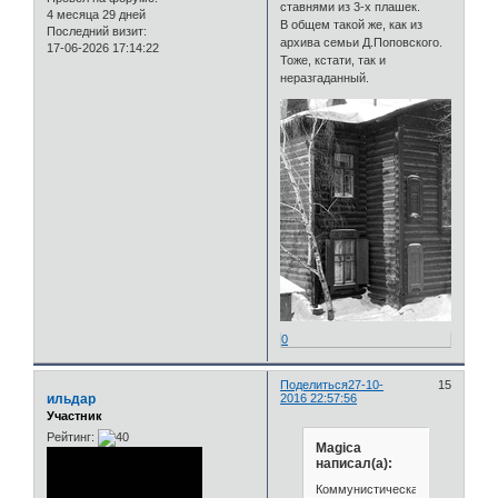
ставнями из 3-х плашек.
4 месяца 29 дней
В общем такой же, как из
Последний визит:
архива семьи Д.Поповского.
17-06-2026 17:14:22
Тоже, кстати, так и
неразгаданный.
0
Поделиться
27-10-
15
ильдар
2016 22:57:56
Участник
Рейтинг:
Magica
написал(а):
Коммунистическая,