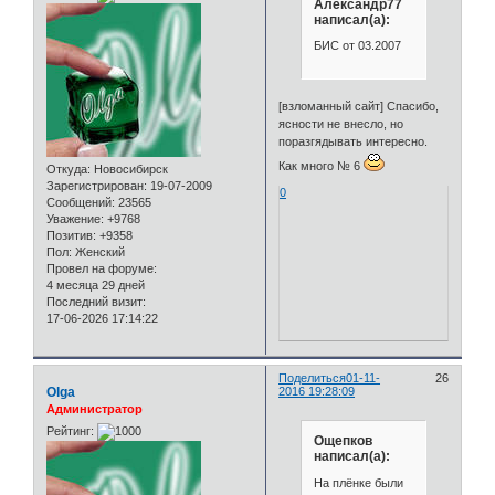
Александр77
написал(а):
БИС от 03.2007
[взломанный сайт] Спасибо,
ясности не внесло, но
поразгядывать интересно.
Как много № 6
Откуда:
Новосибирск
Зарегистрирован
: 19-07-2009
0
Сообщений:
23565
Уважение:
+9768
Позитив:
+9358
Пол:
Женский
Провел на форуме:
4 месяца 29 дней
Последний визит:
17-06-2026 17:14:22
Поделиться
01-11-
26
Olga
2016 19:28:09
Администратор
Рейтинг:
Ощепков
написал(а):
На плёнке были