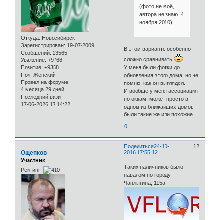
(фото не моё,
автора не знаю. 4
ноября 2010)
Откуда:
Новосибирск
Зарегистрирован
: 19-07-2009
В этом варианте особенно
Сообщений:
23565
сложно сравнивать
Уважение:
+9768
Позитив:
+9358
У меня были фотки до
Пол:
Женский
обновления этого дома, но не
Провел на форуме:
помню, как он выглядел.
4 месяца 29 дней
И вообще у меня ассоциация
Последний визит:
по окнам, может просто в
17-06-2026 17:14:22
одном из ближайших домов
были такие же или похожие.
0
Поделиться
24-10-
12
Ощепков
2016 17:55:12
Участник
Таких наличников было
Рейтинг:
навалом по городу.
Чаплыгина, 115а