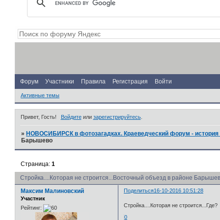
Форум
Участники
Правила
Регистрация
Войти
Активные темы
Привет, Гость!
Войдите
или
зарегистрируйтесь
.
»
НОВОСИБИРСК в фотозагадках. Краеведческий форум - история 
Барышево
Страница:
1
Стройка....Которая не строится...Восточный объезд в районе Барыше
Максим Малиновский
Поделиться
16-10-2016 10:51:28
Участник
Стройка....Которая не строится...Где?
Рейтинг:
0