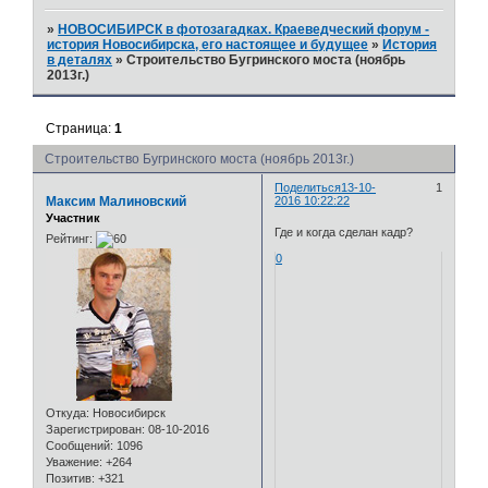
»
НОВОСИБИРСК в фотозагадках. Краеведческий форум -
история Новосибирска, его настоящее и будущее
»
История
в деталях
»
Строительство Бугринского моста (ноябрь
2013г.)
Страница:
1
Строительство Бугринского моста (ноябрь 2013г.)
Поделиться
13-10-
1
Максим Малиновский
2016 10:22:22
Участник
Где и когда сделан кадр?
Рейтинг:
0
Откуда:
Новосибирск
Зарегистрирован
: 08-10-2016
Сообщений:
1096
Уважение:
+264
Позитив:
+321