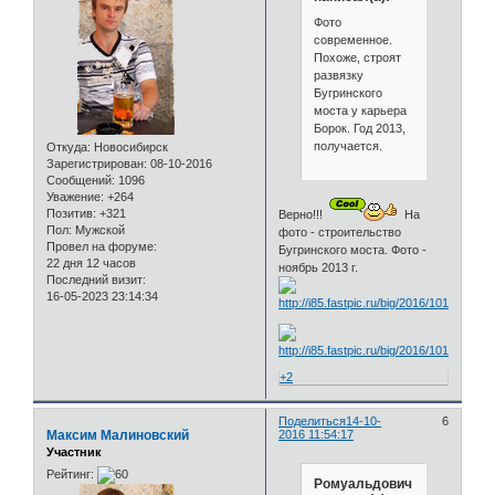
Фото
современное.
Похоже, строят
развязку
Бугринского
моста у карьера
Борок. Год 2013,
получается.
Откуда:
Новосибирск
Зарегистрирован
: 08-10-2016
Сообщений:
1096
Уважение:
+264
Позитив:
+321
Верно!!!
На
Пол:
Мужской
фото - строительство
Провел на форуме:
Бугринского моста. Фото -
22 дня 12 часов
ноябрь 2013 г.
Последний визит:
16-05-2023 23:14:34
+2
Поделиться
14-10-
6
Максим Малиновский
2016 11:54:17
Участник
Рейтинг:
Ромуальдович