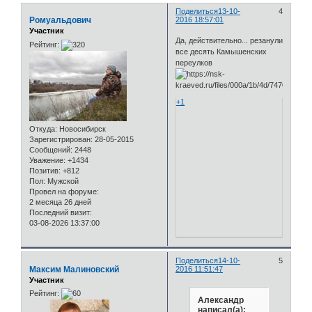
Поделиться
13-10-
4
Ромуальдович
2016 18:57:01
Участник
Да, действительно... резанули
Рейтинг:
все десять Камышенских
переулков
+1
Откуда:
Новосибирск
Зарегистрирован
: 28-05-2015
Сообщений:
2448
Уважение:
+1434
Позитив:
+812
Пол:
Мужской
Провел на форуме:
2 месяца 26 дней
Последний визит:
03-08-2026 13:37:00
Поделиться
14-10-
5
Максим Малиновский
2016 11:51:47
Участник
Рейтинг:
Александр
написал(а):