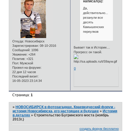
написал(а):
Да,
действительно...
резанули все
десять
Камышенских
переулков
Откуда:
Новосибирск
Зарегистрирован
: 08-10-2016
Бывает так в Истории....
Сообщений:
1096
Прогресс он такой.
Уважение:
+264
Позитив:
+321
Пол:
Мужской
Провел на форуме:
0
22 дня 12 часов
Последний визит:
16-05-2023 23:14:34
Страница:
1
»
НОВОСИБИРСК в фотозагадках. Краеведческий форум -
история Новосибирска, его настоящее и будущее
»
История
в деталях
»
Строительство Бугринского моста (ноябрь
2013г.)
создать форум бесплатно