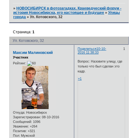
»
НОВОСИБИРСК в фотозагадках. Краеведческий форум -
история Новосибирска, его настоящее и будущее
»
Улицы
города
»
Ул. Котовского, 32
Страница:
1
Ул. Котовского, 32
Поделиться
10-10-
1
Максим Малиновский
2016 11:38:33
Участник
Вопрос: Назовите улицу, где
Рейтинг:
только что был сделан это
кадр.
+1
Откуда:
Новосибирск
Зарегистрирован
: 08-10-2016
Сообщений:
1096
Уважение:
+264
Позитив:
+321
Пол:
Мужской