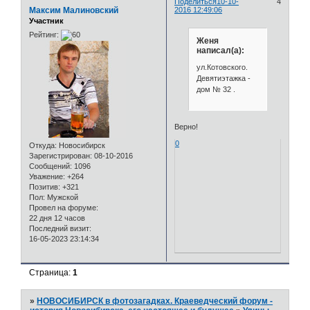
Поделиться
10-10-
4
Максим Малиновский
2016 12:49:06
Участник
Рейтинг:
Женя
написал(а):
ул.Котовского.
Девятиэтажка -
дом № 32 .
Верно!
0
Откуда:
Новосибирск
Зарегистрирован
: 08-10-2016
Сообщений:
1096
Уважение:
+264
Позитив:
+321
Пол:
Мужской
Провел на форуме:
22 дня 12 часов
Последний визит:
16-05-2023 23:14:34
Страница:
1
»
НОВОСИБИРСК в фотозагадках. Краеведческий форум -