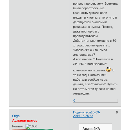
вопрос про рекламу. Времена
были перестроечные,
гласность давала свои
плоды, и я начал с того, что в
дефицитной экономике
реклама не нужна. Помню,
даже поспорили с
преподавателем.
Действительно, смешно в 50-
х годах рекламировать...
"Москвич"! А что, была
альтернатива?
А вот мысль :"Покупайте в
ЛИЧНОЕ пользование"
крамолой попахивает.
В
те же годы колхозники
работали вообще не за
деньги, а за "палочки". Купить
же авто могли далеко не все
желающие.
0
Поделиться
18-09-
9
Olga
2016 13:25:48
Администратор
Рейтинг:
АндрейКА