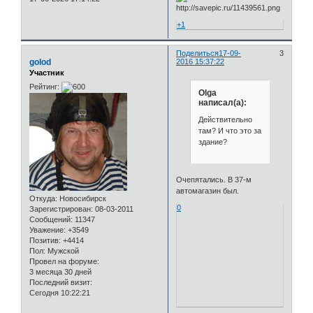
+1
Поделиться
17-09-
3
golod
2016 15:37:22
Участник
Рейтинг:
Olga
написал(а):
Действительно
там? И что это за
здание?
Очепятались. В 37-м
автомагазин был.
Откуда:
Новосибирск
0
Зарегистрирован
: 08-03-2011
Сообщений:
11347
Уважение:
+3549
Позитив:
+4414
Пол:
Мужской
Провел на форуме:
3 месяца 30 дней
Последний визит:
Сегодня 10:22:21