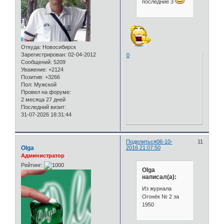
последние 3
Откуда:
Новосибирск
Зарегистрирован
: 02-04-2012
0
Сообщений:
5209
Уважение:
+2124
Позитив:
+3266
Пол:
Мужской
Провел на форуме:
2 месяца 27 дней
Последний визит:
31-07-2026 18:31:44
Поделиться
06-10-
11
Olga
2016 21:07:50
Администратор
Рейтинг:
Olga
написал(а):
Из журнала
Огонёк № 2 за
1950