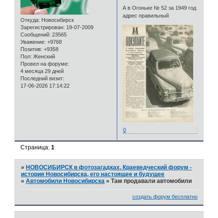
А в Огоньке № 52 за 1949 год
адрес правильный
Откуда:
Новосибирск
Зарегистрирован
: 19-07-2009
Сообщений:
23565
Уважение:
+9768
Позитив:
+9358
Пол:
Женский
Провел на форуме:
4 месяца 29 дней
Последний визит:
17-06-2026 17:14:22
0
Страница:
1
»
НОВОСИБИРСК в фотозагадках. Краеведческий форум -
история Новосибирска, его настоящее и будущее
»
Автомобили Новосибирска
»
Там продавали автомобили
создать форум бесплатно