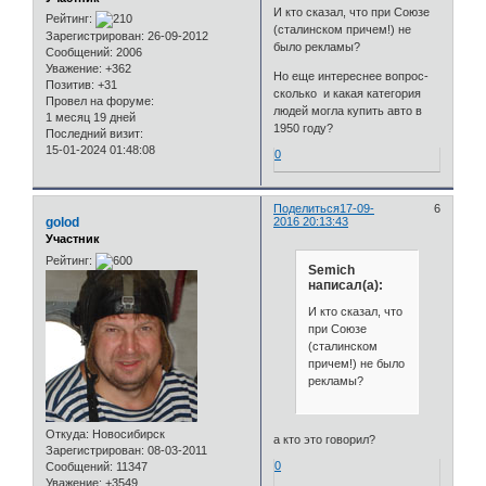
И кто сказал, что при Союзе
Рейтинг:
(сталинском причем!) не
Зарегистрирован
: 26-09-2012
было рекламы?
Сообщений:
2006
Уважение:
+362
Но еще интереснее вопрос-
Позитив:
+31
сколько и какая категория
Провел на форуме:
людей могла купить авто в
1 месяц 19 дней
1950 году?
Последний визит:
15-01-2024 01:48:08
0
Поделиться
17-09-
6
golod
2016 20:13:43
Участник
Рейтинг:
Semich
написал(а):
И кто сказал, что
при Союзе
(сталинском
причем!) не было
рекламы?
Откуда:
Новосибирск
а кто это говорил?
Зарегистрирован
: 08-03-2011
0
Сообщений:
11347
Уважение:
+3549