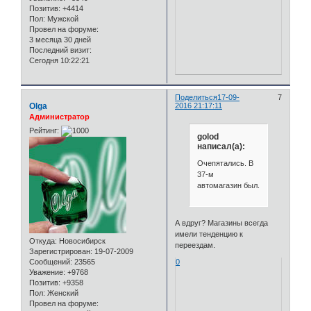
Позитив:
+4414
Пол:
Мужской
Провел на форуме:
3 месяца 30 дней
Последний визит:
Сегодня 10:22:21
Поделиться
17-09-
7
Olga
2016 21:17:11
Администратор
Рейтинг:
golod
написал(а):
Очепятались. В
37-м
автомагазин был.
А вдруг? Магазины всегда
имели тенденцию к
Откуда:
Новосибирск
переездам.
Зарегистрирован
: 19-07-2009
Сообщений:
23565
0
Уважение:
+9768
Позитив:
+9358
Пол:
Женский
Провел на форуме: