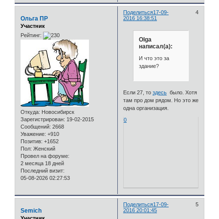
Поделиться
17-09-
4
Ольга ПР
2016 16:38:51
Участник
Рейтинг:
Olga
написал(а):
И что это за
здание?
Если 27, то
здесь
было. Хотя
там про дом рядом. Но это же
одна организация.
Откуда:
Новосибирск
Зарегистрирован
: 19-02-2015
0
Сообщений:
2668
Уважение:
+910
Позитив:
+1652
Пол:
Женский
Провел на форуме:
2 месяца 18 дней
Последний визит:
05-08-2026 02:27:53
Поделиться
17-09-
5
Semich
2016 20:01:45
Участник