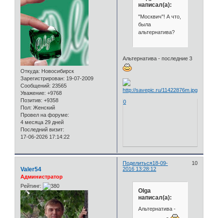
написал(а):
"Москвич"! А что,
была
альтернатива?
Альтернатива - последние 3
Откуда:
Новосибирск
Зарегистрирован
: 19-07-2009
Сообщений:
23565
Уважение:
+9768
Позитив:
+9358
0
Пол:
Женский
Провел на форуме:
4 месяца 29 дней
Последний визит:
17-06-2026 17:14:22
Поделиться
18-09-
10
Valer54
2016 13:28:12
Администратор
Рейтинг:
Olga
написал(а):
Альтернатива -