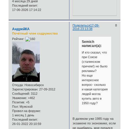
4 месяца 29 дней
Последний визит:
17-06-2026 17:14:22
Поделиться
17-09-
8
АндрейКА
2016 23:13:38
Почётный член содружества
Рейтинг:
Semich
написал(а):
И кто сказал, что
при Союзе
(сталинском
причем!) не было
рекламы?
Но еще
интереснее
вопрос- сколько
Откуда:
Новосибирск
и какая категория
Зарегистрирован
: 27-09-2012
Сообщений:
3112
людей могла
Уважение:
+462
купить авто в
Позитив:
+5
1950 году?
Пол:
Мужской
Провел на форуме:
1 месяц 1 день
В далеком уже 1985 году на
Последний визит:
экзамене по экономике, если
26-01-2022 20:10:59
не ошибаюсь, мне попался