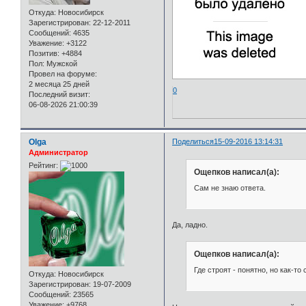
Откуда:
Новосибирск
Зарегистрирован
: 22-12-2011
Сообщений:
4635
Уважение:
+3122
Позитив:
+4884
Пол:
Мужской
Провел на форуме:
2 месяца 25 дней
0
Последний визит:
06-08-2026 21:00:39
Olga
Поделиться
15-09-2016 13:14:31
Администратор
Рейтинг:
Ощепков написал(а):
Сам не знаю ответа.
Да, ладно.
Ощепков написал(а):
Где строят - понятно, но как-то
Откуда:
Новосибирск
Зарегистрирован
: 19-07-2009
Сообщений:
23565
Уважение:
+9768