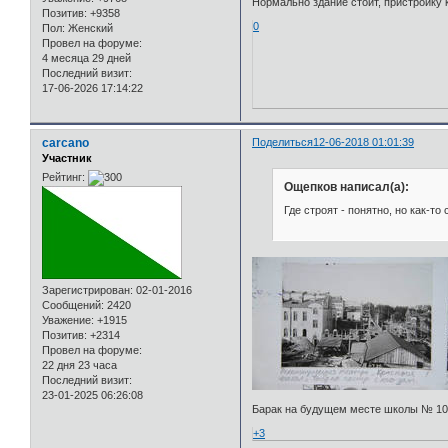
Нормально здание стоит, пристройку к
Позитив:
+9358
0
Пол:
Женский
Провел на форуме:
4 месяца 29 дней
Последний визит:
17-06-2026 17:14:22
carcano
Поделиться
12-06-2018 01:01:39
Участник
Рейтинг:
Ощепков написал(а):
Где строят - понятно, но как-то
Зарегистрирован
: 02-01-2016
Сообщений:
2420
Уважение:
+1915
Позитив:
+2314
Провел на форуме:
22 дня 23 часа
Последний визит:
23-01-2025 06:26:08
Барак на будущем месте школы № 10 с
+3