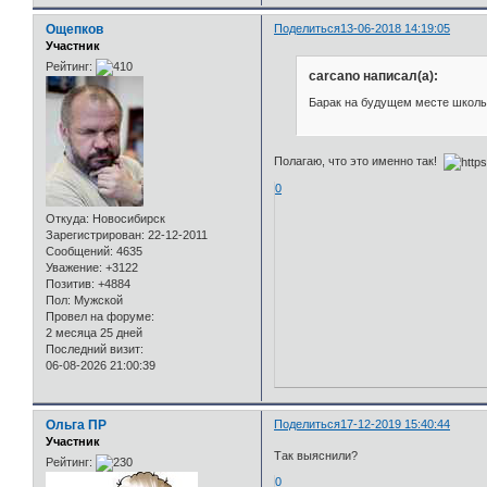
Ощепков
Поделиться
13-06-2018 14:19:05
Участник
Рейтинг:
carcano написал(а):
Барак на будущем месте школы №
Полагаю, что это именно так!
0
Откуда:
Новосибирск
Зарегистрирован
: 22-12-2011
Сообщений:
4635
Уважение:
+3122
Позитив:
+4884
Пол:
Мужской
Провел на форуме:
2 месяца 25 дней
Последний визит:
06-08-2026 21:00:39
Ольга ПР
Поделиться
17-12-2019 15:40:44
Участник
Так выяснили?
Рейтинг:
0