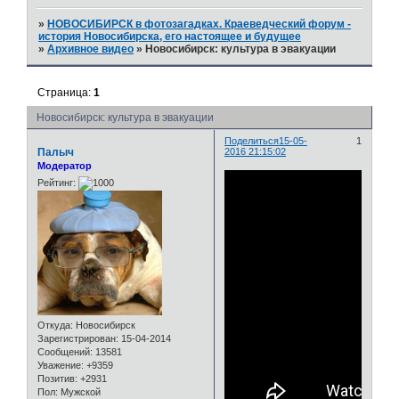
»
НОВОСИБИРСК в фотозагадках. Краеведческий форум -
история Новосибирска, его настоящее и будущее
»
Архивное видео
»
Новосибирск: культура в эвакуации
Страница:
1
Новосибирск: культура в эвакуации
Поделиться
15-05-
1
Палыч
2016 21:15:02
Модератор
Рейтинг:
Откуда:
Новосибирск
Зарегистрирован
: 15-04-2014
Сообщений:
13581
Уважение:
+9359
Позитив:
+2931
Пол:
Мужской