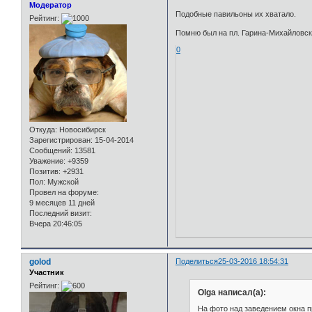
Модератор
Подобные павильоны их хватало.
Рейтинг:
Помню был на пл. Гарина-Михайловск
0
Откуда:
Новосибирск
Зарегистрирован
: 15-04-2014
Сообщений:
13581
Уважение:
+9359
Позитив:
+2931
Пол:
Мужской
Провел на форуме:
9 месяцев 11 дней
Последний визит:
Вчера 20:46:05
golod
Поделиться
25-03-2016 18:54:31
Участник
Рейтинг:
Olga написал(а):
На фото над заведением окна 