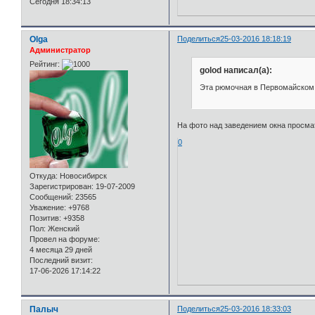
Сегодня 18:34:13
Olga
Поделиться
25-03-2016 18:18:19
Администратор
Рейтинг:
golod написал(а):
Эта рюмочная в Первомайском с
На фото над заведением окна просма
0
Откуда:
Новосибирск
Зарегистрирован
: 19-07-2009
Сообщений:
23565
Уважение:
+9768
Позитив:
+9358
Пол:
Женский
Провел на форуме:
4 месяца 29 дней
Последний визит:
17-06-2026 17:14:22
Палыч
Поделиться
25-03-2016 18:33:03