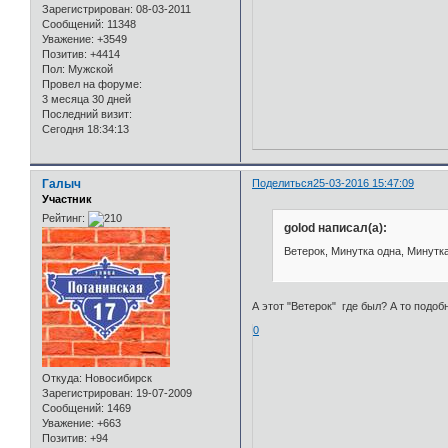
Зарегистрирован
: 08-03-2011
Сообщений:
11348
Уважение:
+3549
Позитив:
+4414
Пол:
Мужской
Провел на форуме:
3 месяца 30 дней
Последний визит:
Сегодня 18:34:13
Галыч
Поделиться
25-03-2016 15:47:09
Участник
Рейтинг:
golod написал(а):
Ветерок, Минутка одна, Минутк
А этот "Ветерок" где был? А то подоб
0
Откуда:
Новосибирск
Зарегистрирован
: 19-07-2009
Сообщений:
1469
Уважение:
+663
Позитив:
+94