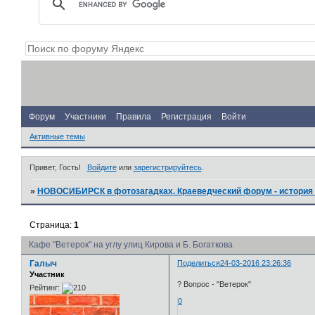
Форум
Участники
Правила
Регистрация
Войти
Активные темы
Привет, Гость!
Войдите
или
зарегистрируйтесь
.
»
НОВОСИБИРСК в фотозагадках. Краеведческий форум - история 
Страница:
1
Кафе "Ветерок" на углу улиц Кирова и Б. Богаткова
Галыч
Поделиться
24-03-2016 23:26:36
Участник
? Вопрос - "Ветерок"
Рейтинг:
0