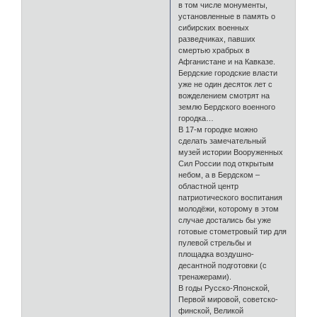
в том числе монументы,
установленные в память о
сибирских военных
разведчиках, павших
смертью храбрых в
Афганистане и на Кавказе.
Бердские городские власти
уже не один десяток лет с
вожделением смотрят на
землю Бердского военного
городка…
В 17-м городке можно
сделать замечательный
музей истории Вооруженных
Сил России под открытым
небом, а в Бердском –
областной центр
патриотического воспитания
молодёжи, которому в этом
случае достались бы уже
готовые стометровый тир для
пулевой стрельбы и
площадка воздушно-
десантной подготовки (с
тренажерами).
В годы Русско-Японской,
Первой мировой, советско-
финской, Великой