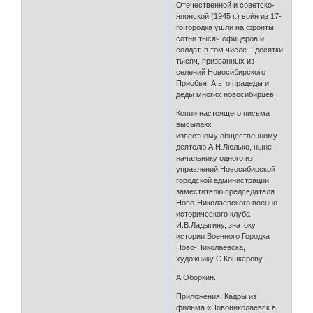
Отечественной и советско-
японской (1945 г.) войн из 17-
го городка ушли на фронты
сотни тысяч офицеров и
солдат, в том числе – десятки
тысяч, призванных из
селений Новосибирского
Приобья. А это прадеды и
деды многих новосибирцев.
Копии настоящего письма
высылаю:
известному общественному
деятелю А.Н.Люлько, ныне –
начальнику одного из
управлений Новосибирской
городской администрации,
заместителю председателя
Ново-Николаевского военно-
исторического клуба
И.В.Ладыгину, знатоку
истории Военного Городка
Ново-Николаевска,
художнику С.Кошкарову.
А.Оборкин.
Приложения. Кадры из
фильма «Новониколаевск в