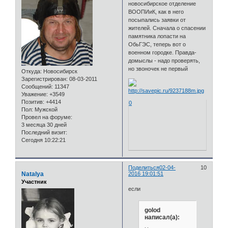
новосибирское отделение
ВООПИиК, как в него
посыпались заявки от
жителей. Сначала о спасении
памятника лопасти на
ОбьГЭС, теперь вот о
военном городке. Правда-
домыслы - надо проверять,
но звоночек не первый
Откуда:
Новосибирск
Зарегистрирован
: 08-03-2011
Сообщений:
11347
Уважение:
+3549
Позитив:
+4414
0
Пол:
Мужской
Провел на форуме:
3 месяца 30 дней
Последний визит:
Сегодня 10:22:21
Поделиться
02-04-
10
Natalya
2016 19:01:51
Участник
если
golod
написал(а):