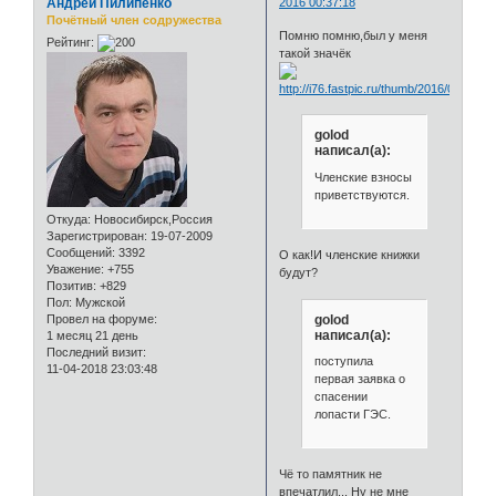
Андрей Пилипенко
2016 00:37:18
Почётный член содружества
Помню помню,был у меня
Рейтинг:
такой значёк
golod
написал(а):
Членские взносы
приветствуются.
Откуда:
Новосибирск,Россия
Зарегистрирован
: 19-07-2009
Сообщений:
3392
О как!И членские книжки
Уважение:
+755
будут?
Позитив:
+829
Пол:
Мужской
golod
Провел на форуме:
написал(а):
1 месяц 21 день
Последний визит:
поступила
11-04-2018 23:03:48
первая заявка о
спасении
лопасти ГЭС.
Чё то памятник не
впечатлил... Ну не мне