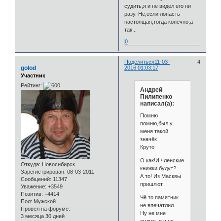
судить,я и не видел его ни
разу. Не,если лопасть
настоящая,тогда конечно,а
так...
0
Поделиться
11-03-
4
golod
2016 01:03:17
Участник
Рейтинг:
Андрей
Пилипенко
написал(а):
Помню
помню,был у
меня такой
значёк
Круто
О как!И членские
Откуда:
Новосибирск
книжки будут?
Зарегистрирован
: 08-03-2011
А то! Из Масквы
Сообщений:
11347
пришлют.
Уважение:
+3549
Позитив:
+4414
Чё то памятник
Пол:
Мужской
не впечатлил...
Провел на форуме:
Ну не мне
3 месяца 30 дней
судить,я и не