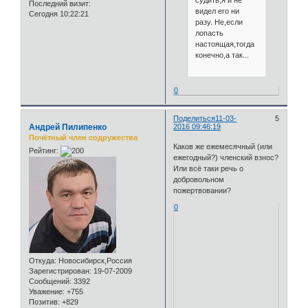
Последний визит:
видел его ни
Сегодня 10:22:21
разу. Не,если
лопасть
настоящая,тогда
конечно,а так...
0
Поделиться
11-03-
5
Андрей Пилипенко
2016 09:46:19
Почётный член содружества
Каков же ежемесячный (или
Рейтинг:
ежегодный?) членский взнос?
Или всё таки речь о
добровольном
пожертвовании?
0
Откуда:
Новосибирск,Россия
Зарегистрирован
: 19-07-2009
Сообщений:
3392
Уважение:
+755
Позитив:
+829