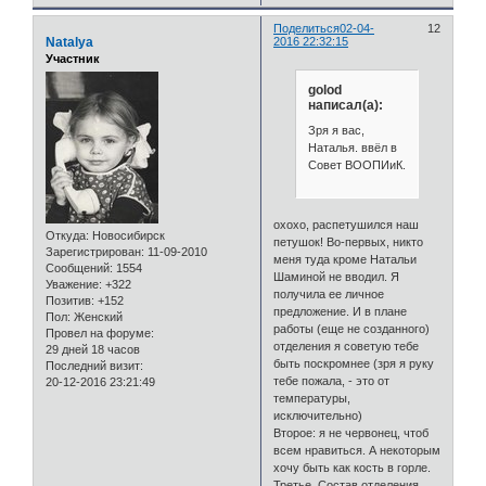
Поделиться
02-04-
12
Natalya
2016 22:32:15
Участник
golod
написал(а):
Зря я вас,
Наталья. ввёл в
Совет ВООПИиК.
охохо, распетушился наш
Откуда:
Новосибирск
петушок! Во-первых, никто
Зарегистрирован
: 11-09-2010
меня туда кроме Натальи
Сообщений:
1554
Шаминой не вводил. Я
Уважение:
+322
получила ее личное
Позитив:
+152
предложение. И в плане
Пол:
Женский
работы (еще не созданного)
Провел на форуме:
отделения я советую тебе
29 дней 18 часов
быть поскромнее (зря я руку
Последний визит:
тебе пожала, - это от
20-12-2016 23:21:49
температуры,
исключительно)
Второе: я не червонец, чтоб
всем нравиться. А некоторым
хочу быть как кость в горле.
Третье. Состав отделения