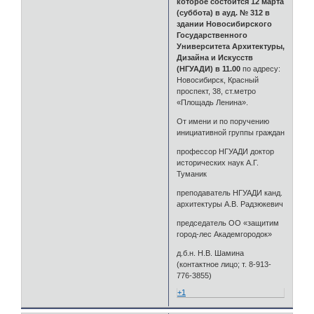
которое состоится 12 марта
(суббота) в ауд. № 312 в
здании Новосибирского
Государственного
Университета Архитектуры,
Дизайна и Искусств
(НГУАДИ) в 11.00
по адресу:
Новосибирск, Красный
проспект, 38, ст.метро
«Площадь Ленина».
От имени и по поручению
инициативной группы граждан
профессор НГУАДИ доктор
исторических наук А.Г.
Туманик
преподаватель НГУАДИ канд.
архитектуры А.В. Радзюкевич
председатель ОО «защитим
город-лес Академгородок»
д.б.н. Н.В. Шамина
(контактное лицо; т. 8-913-
776-3855)
+1