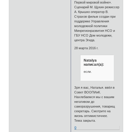
Первой мировой войне».
Сценарий М. Щукин режиссер
А. Крышко оператор В.
Страхов фильм создан при
поддержке Управления
молодежной политики
Минрегионразвития НСО и
ГБУ НСО Дом молодежи,
центра Эгида.
28 марта 2016 г.
Natalya
написал(а):
если.
Зря я вас, Наталья. ввёл в
Совет ВООПИиК.
Нахлебаемся мы с вашим
негативом до
саморазрушения, товарищ
секретарь. Смотрите на
жизнь оптимистичнее.
Тема закрыта.
0