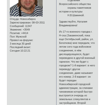
отделения
Всероссийского общества
охраны памятников
истории и культуры
Н.В.Шаминой.
Откуда:
Новосибирск
Здравствуйте, Наталия
Зарегистрирован
: 08-03-2011
Владимировна!
Сообщений:
11347
Уважение:
+3549
Из 17-го военного городка г.
Позитив:
+4414
Н-ска (Закаменский, пока
Пол:
Мужской
еще Октябрьский, район, ул.
Провел на форуме:
Богаткова) мне передали, что
3 месяца 30 дней
летом сего года войсковое
Последний визит:
соединение, в нём
Сегодня 10:22:21
дислоцирующееся, будет
переведено в другой военный
гарнизон. Что же будет с
городком? 1-й вариант: в него
переведут другое
соединение, даже называют
его номер. 2-й вариант: он
будет передан
Новосибирской городской
администрации, за спинами
чиновников которой быстро
выстроится очередь из
земельных спекулянтов и
застройщиков. Второй