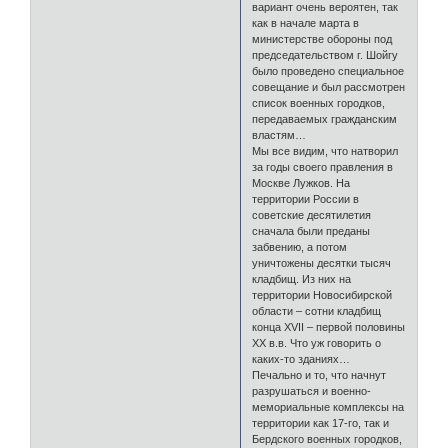
вариант очень вероятен, так
как в начале марта в
министерстве обороны под
председательством г. Шойгу
было проведено специальное
совещание и был рассмотрен
список военных городков,
передаваемых гражданским
властям…
Мы все видим, что натворил
за годы своего правления в
Москве Лужков. На
территории России в
советские десятилетия
сначала были преданы
забвению, а потом
уничтожены десятки тысяч
кладбищ. Из них на
территории Новосибирской
области – сотни кладбищ
конца XVII – первой половины
XX в.в. Что уж говорить о
каких-то зданиях…
Печально и то, что начнут
разрушаться и военно-
мемориальные комплексы на
территории как 17-го, так и
Бердского военных городков,