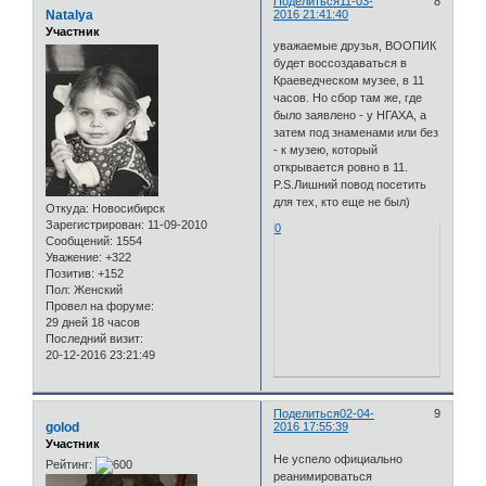
Поделиться
11-03-
8
Natalya
2016 21:41:40
Участник
уважаемые друзья, ВООПИК
будет воссоздаваться в
Краеведческом музее, в 11
часов. Но сбор там же, где
было заявлено - у НГАХА, а
затем под знаменами или без
- к музею, который
открывается ровно в 11.
P.S.Лишний повод посетить
для тех, кто еще не был)
Откуда:
Новосибирск
Зарегистрирован
: 11-09-2010
0
Сообщений:
1554
Уважение:
+322
Позитив:
+152
Пол:
Женский
Провел на форуме:
29 дней 18 часов
Последний визит:
20-12-2016 23:21:49
Поделиться
02-04-
9
golod
2016 17:55:39
Участник
Не успело официально
Рейтинг:
реанимироваться