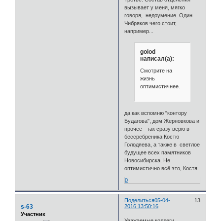
вызывает у меня, мягко
говоря, недоумение. Один
Чибряков чего стоит,
например...
golod
написал(а):
Смотрите на
жизнь
оптимистичнее.
да как вспомню "контору
Будагова", дом Жерновкова и
прочее - так сразу верю в
бессребреника Костю
Голодяева, а также в светлое
будущее всех памятников
Новосибирска. Не
оптимистично всё это, Костя.
0
Поделиться
05-04-
13
s-63
2016 13:50:16
Участник
Уважаемые коллеги.