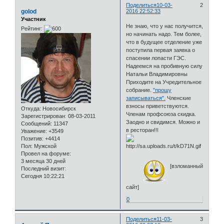
Поделиться
10-03-
2
golod
2016 22:52:33
Участник
Не знаю, что у нас получится,
Рейтинг:
но начинать надо. Тем более,
что в будущее отделение уже
поступила первая заявка о
спасении лопасти ГЭС.
Надеемся на пробивную силу
Натальи Владимировны
Приходите на Учредительное
собрание.
"прошу
записываться".
Членские
взносы приветствуются.
Откуда:
Новосибирск
Членам профсоюза скидка.
Зарегистрирован
: 08-03-2011
Заодно и свидимся. Можно и
Сообщений:
11347
в ресторан!!!
Уважение:
+3549
Позитив:
+4414
Пол:
Мужской
Провел на форуме:
3 месяца 30 дней
[взломанный
Последний визит:
Сегодня 10:22:21
сайт]
0
Поделиться
11-03-
3