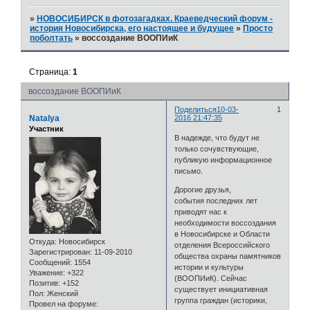
»
НОВОСИБИРСК в фотозагадках. Краеведческий форум -
история Новосибирска, его настоящее и будущее
»
Просто
поболтать
»
воссоздание ВООПИиК
Страница:
1
воссоздание ВООПИиК
Поделиться
10-03-
1
Natalya
2016 21:47:35
Участник
В надежде, что будут не
только сочувствующие,
публикую информационное
письмо.
Дорогие друзья,
события последних лет
приводят нас к
необходимости воссоздания
в Новосибирске и Области
Откуда:
Новосибирск
отделения Всероссийского
Зарегистрирован
: 11-09-2010
общества охраны памятников
Сообщений:
1554
истории и культуры
Уважение:
+322
(ВООПИиК). Сейчас
Позитив:
+152
существует инициативная
Пол:
Женский
группа граждан (историки,
Провел на форуме: