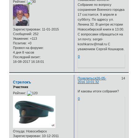
Рейтинг:
Собрание по вопросу
сохранения Военного городка
17 состоится. 9 апреля в
субботу. По адресу ул.
Ленина 32. В центре истории
Зарегистрирован
: 11-01-2015
Новосибирской книги в 13.00.
Сообщений:
252
С вопросами обращаться на
Уважение:
+113
эл почту. sergei-
Позитив:
+0
koshkarov@mail.ru С
Провел на форуме:
уважением Сергей Кошкаров.
4 дня 8 часов
0
Последний визит:
16-08-2017 16:18:01
Поделиться
26-05-
14
Стрелокъ
2016 10:01:32
Участник
И каковы итоги собрания?
Рейтинг:
0
Откуда:
Новосибирск
Зарегистрирован
: 10-12-2011