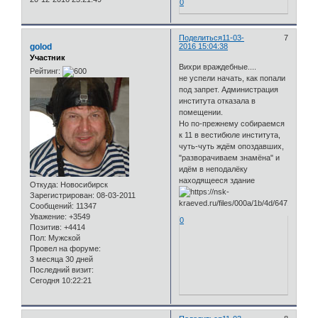
0
Поделиться
11-03-
7
golod
2016 15:04:38
Участник
Вихри враждебные....
Рейтинг:
не успели начать, как попали
под запрет. Администрация
института отказала в
помещении.
Но по-прежнему собираемся
к 11 в вестибюле института,
чуть-чуть ждём опоздавших,
"разворачиваем знамёна" и
идём в неподалёку
находящееся здание
Откуда:
Новосибирск
Зарегистрирован
: 08-03-2011
Сообщений:
11347
Уважение:
+3549
0
Позитив:
+4414
Пол:
Мужской
Провел на форуме:
3 месяца 30 дней
Последний визит:
Сегодня 10:22:21