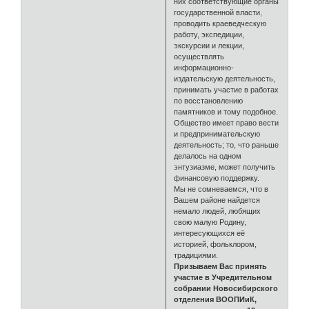
них соответствующие органы
государственной власти,
проводить краеведческую
работу, экспедиции,
экскурсии и лекции,
осуществлять
информационно-
издательскую деятельность,
принимать участие в работах
по восстановлению
памятников и тому подобное.
Общество имеет право вести
и предпринимательскую
деятельность; то, что раньше
делалось на одном
энтузиазме, может получить
финансовую поддержку.
Мы не сомневаемся, что в
Вашем районе найдется
немало людей, любящих
свою малую Родину,
интересующихся её
историей, фольклором,
традициями.
Призываем Вас принять
участие в Учредительном
собрании Новосибирского
отделения ВООПИиК,