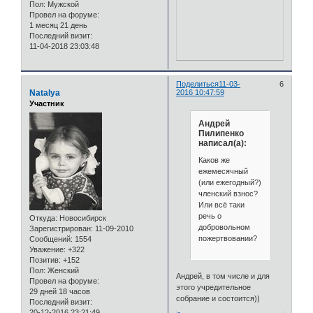
Пол:
Мужской
Провел на форуме:
1 месяц 21 день
Последний визит:
11-04-2018 23:03:48
Поделиться
11-03-
6
Natalya
2016 10:47:59
Участник
Андрей
Пилипенко
написал(а):
Каков же
ежемесячный
(или ежегодный?)
членский взнос?
Или всё таки
речь о
Откуда:
Новосибирск
добровольном
Зарегистрирован
: 11-09-2010
пожертвовании?
Сообщений:
1554
Уважение:
+322
Позитив:
+152
Пол:
Женский
Андрей, в том числе и для
Провел на форуме:
этого учредительное
29 дней 18 часов
собрание и состоится))
Последний визит:
20-12-2016 23:21:49