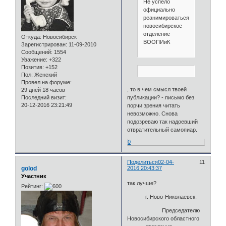
Не успело
официально
реанимироваться
новосибирское
отделение
Откуда:
Новосибирск
ВООПИиК
Зарегистрирован
: 11-09-2010
Сообщений:
1554
Уважение:
+322
Позитив:
+152
Пол:
Женский
Провел на форуме:
, то в чем смысл твоей
29 дней 18 часов
публикации? - письмо без
Последний визит:
20-12-2016 23:21:49
порчи зрения читать
невозможно. Снова
подозреваю так надоевший
отвратительный самопиар.
0
Поделиться
02-04-
11
golod
2016 20:43:37
Участник
так лучше?
Рейтинг:
г. Ново-Николаевск.
Председателю
Новосибирского областного