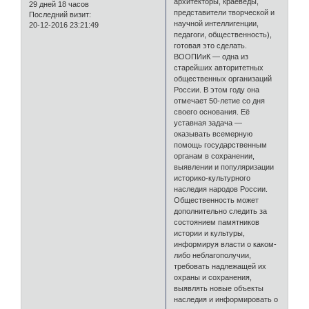
архитекторы, краеведы,
29 дней 18 часов
представители творческой и
Последний визит:
научной интеллигенции,
20-12-2016 23:21:49
педагоги, общественность),
готовая это сделать.
ВООПИиК — одна из
старейших авторитетных
общественных организаций
России. В этом году она
отмечает 50-летие со дня
своего основания. Её
уставная задача —
оказывать всемерную
помощь государственным
органам в сохранении,
выявлении и популяризации
историко-культурного
наследия народов России.
Общественность может
дополнительно следить за
состоянием памятников
истории и культуры,
информируя власти о каком-
либо неблагополучии,
требовать надлежащей их
охраны и сохранения,
выявлять новые объекты
наследия и информировать о