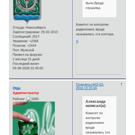
было.Вроде
глушилка.
Комитет по контролю
Откуда:
Новосибирск
радиопомех вроде
Зарегистрирован
: 25-02-2013
называлась эта контора.
Сообщений:
2517
Уважение:
+2368
0
Позитив:
+2444
Пол:
Мужской
Провел на форуме:
2 месяца 15 дней
Последний визит:
05-08-2026 22:45:00
Поделиться
03-03-
7
Olga
2016 13:15:44
Администратор
Рейтинг:
Александр
написал(а):
Комитет по
контролю
радиопомех
вроде
называлась это