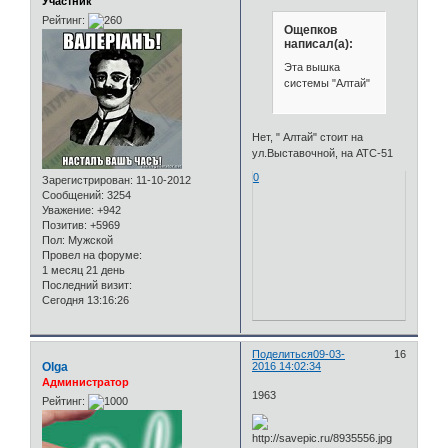
Участник
Рейтинг:
Ощепков
написал(а):
Эта вышка
системы "Алтай"
Нет, " Алтай" стоит на
ул.Выставочной, на АТС-51
0
Зарегистрирован
: 11-10-2012
Сообщений:
3254
Уважение:
+942
Позитив:
+5969
Пол:
Мужской
Провел на форуме:
1 месяц 21 день
Последний визит:
Сегодня 13:16:26
Поделиться
09-03-
16
Olga
2016 14:02:34
Администратор
1963
Рейтинг: