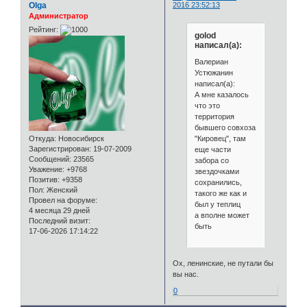
Olga
2016 23:52:13
Администратор
Рейтинг:
golod
написал(а):
Валериан
Устюжанин
написал(а):
А мне казалось
что это
территория
бывшего совхоза
"Кировец", там
Откуда:
Новосибирск
Зарегистрирован
: 19-07-2009
еще части
Сообщений:
23565
забора со
Уважение:
+9768
звездочками
Позитив:
+9358
сохранились,
Пол:
Женский
такого же как и
Провел на форуме:
был у теплиц
4 месяца 29 дней
а вполне может
Последний визит:
быть
17-06-2026 17:14:22
Ох, ленинские, не путали бы
вы нас.
0