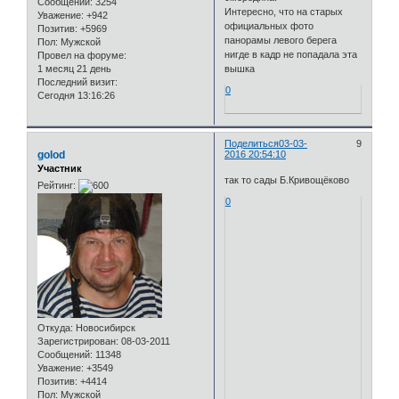
Сообщений:
3254
Интересно, что на старых
Уважение:
+942
официальных фото
Позитив:
+5969
панорамы левого берега
Пол:
Мужской
нигде в кадр не попадала эта
Провел на форуме:
1 месяц 21 день
вышка
Последний визит:
0
Сегодня 13:16:26
Поделиться
03-03-
9
golod
2016 20:54:10
Участник
так то сады Б.Кривощёково
Рейтинг:
0
Откуда:
Новосибирск
Зарегистрирован
: 08-03-2011
Сообщений:
11348
Уважение:
+3549
Позитив:
+4414
Пол:
Мужской