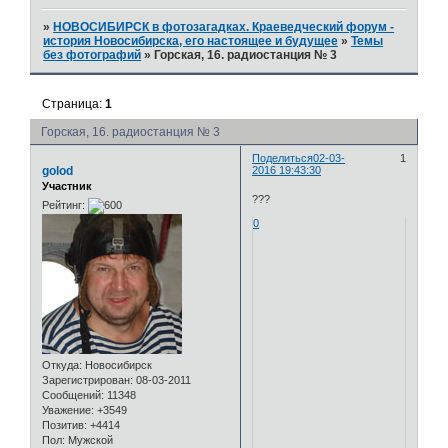
»
НОВОСИБИРСК в фотозагадках. Краеведческий форум -
история Новосибирска, его настоящее и будущее
»
Темы
без фотографий
»
Горская, 16. радиостанция № 3
Страница:
1
Горская, 16. радиостанция № 3
Поделиться
02-03-
1
golod
2016 19:43:30
Участник
???
Рейтинг:
0
Откуда:
Новосибирск
Зарегистрирован
: 08-03-2011
Сообщений:
11348
Уважение:
+3549
Позитив:
+4414
Пол:
Мужской