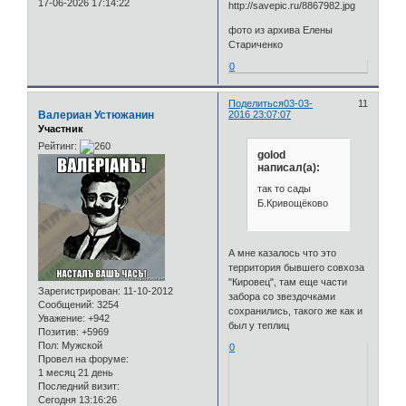
17-06-2026 17:14:22
фото из архива Елены
Стариченко
0
Поделиться
03-03-
11
Валериан Устюжанин
2016 23:07:07
Участник
Рейтинг:
golod
написал(а):
так то сады
Б.Кривощёково
А мне казалось что это
территория бывшего совхоза
"Кировец", там еще части
Зарегистрирован
: 11-10-2012
забора со звездочками
Сообщений:
3254
сохранились, такого же как и
Уважение:
+942
был у теплиц
Позитив:
+5969
Пол:
Мужской
0
Провел на форуме:
1 месяц 21 день
Последний визит:
Сегодня 13:16:26