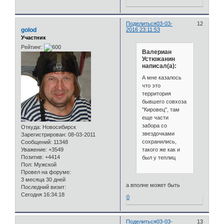
Поделиться
03-03-
12
golod
2016 23:11:53
Участник
Рейтинг:
Валериан
Устюжанин
написал(а):
А мне казалось
что это
территория
бывшего совхоза
"Кировец", там
еще части
забора со
Откуда:
Новосибирск
звездочками
Зарегистрирован
: 08-03-2011
сохранились,
Сообщений:
11348
такого же как и
Уважение:
+3549
Позитив:
+4414
был у теплиц
Пол:
Мужской
Провел на форуме:
3 месяца 30 дней
а вполне может быть
Последний визит:
Сегодня 16:34:18
0
Поделиться
03-03-
13