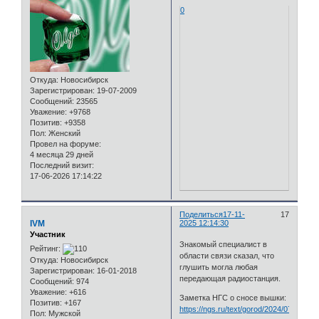
0
Откуда:
Новосибирск
Зарегистрирован
: 19-07-2009
Сообщений:
23565
Уважение:
+9768
Позитив:
+9358
Пол:
Женский
Провел на форуме:
4 месяца 29 дней
Последний визит:
17-06-2026 17:14:22
Поделиться
17-11-
17
IVM
2025 12:14:30
Участник
Знакомый специалист в
Рейтинг:
области связи сказал, что
Откуда:
Новосибирск
глушить могла любая
Зарегистрирован
: 16-01-2018
передающая радиостанция.
Сообщений:
974
Уважение:
+616
Заметка НГС о сносе вышки:
Позитив:
+167
https://ngs.ru/text/gorod/2024/07/01/73
Пол:
Мужской