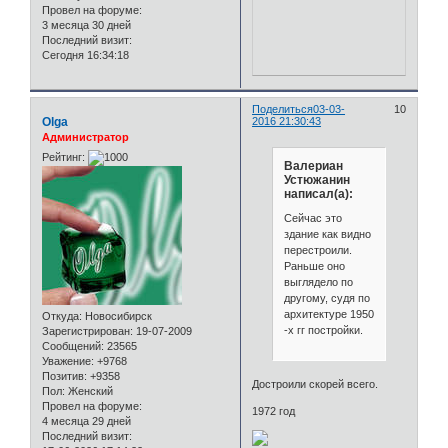
Провел на форуме:
3 месяца 30 дней
Последний визит:
Сегодня 16:34:18
Поделиться
03-03-
10
Olga
2016 21:30:43
Администратор
Рейтинг:
Валериан
Устюжанин
написал(а):
Сейчас это
здание как видно
перестроили.
Раньше оно
выглядело по
другому, судя по
архитектуре 1950
Откуда:
Новосибирск
-х гг постройки.
Зарегистрирован
: 19-07-2009
Сообщений:
23565
Уважение:
+9768
Позитив:
+9358
Достроили скорей всего.
Пол:
Женский
Провел на форуме:
1972 год
4 месяца 29 дней
Последний визит: