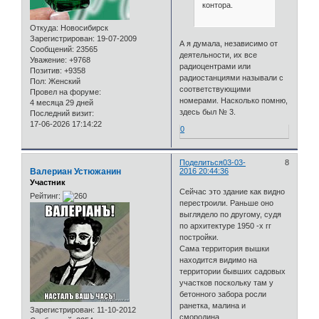
контора.
Откуда:
Новосибирск
Зарегистрирован
: 19-07-2009
А я думала, независимо от
Сообщений:
23565
деятельности, их все
Уважение:
+9768
радиоцентрами или
Позитив:
+9358
радиостанциями называли с
Пол:
Женский
соответствующими
Провел на форуме:
номерами. Насколько помню,
4 месяца 29 дней
здесь был № 3.
Последний визит:
17-06-2026 17:14:22
0
Поделиться
03-03-
8
Валериан Устюжанин
2016 20:44:36
Участник
Сейчас это здание как видно
Рейтинг:
перестроили. Раньше оно
выглядело по другому, судя
по архитектуре 1950 -х гг
постройки.
Сама территория вышки
находится видимо на
территории бывших садовых
участков поскольку там у
бетонного забора росли
ранетка, малина и
Зарегистрирован
: 11-10-2012
смородина.