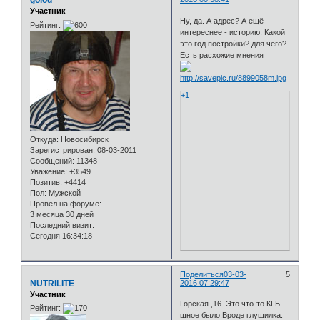
golod
Участник
Ну, да. А адрес? А ещё
Рейтинг:
интереснее - историю. Какой
это год постройки? для чего?
Есть расхожие мнения
+1
Откуда:
Новосибирск
Зарегистрирован
: 08-03-2011
Сообщений:
11348
Уважение:
+3549
Позитив:
+4414
Пол:
Мужской
Провел на форуме:
3 месяца 30 дней
Последний визит:
Сегодня 16:34:18
Поделиться
03-03-
5
NUTRILITE
2016 07:29:47
Участник
Горская ,16. Это что-то КГБ-
Рейтинг:
шное было.Вроде глушилка.