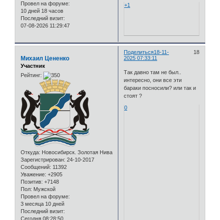
Провел на форуме:
+1
10 дней 18 часов
Последний визит:
07-08-2026 11:29:47
Поделиться
18-11-
18
Михаил Цененко
2025 07:33:11
Участник
Так давно там не был..
Рейтинг:
интересно, они все эти
бараки посносили? или так и
стоят ?
0
Откуда:
Новосибирск. Золотая Нива
Зарегистрирован
: 24-10-2017
Сообщений:
11392
Уважение:
+2905
Позитив:
+7148
Пол:
Мужской
Провел на форуме:
3 месяца 10 дней
Последний визит:
Сегодня 08:28:50