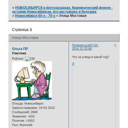
»
НОВОСИБИРСК в фотозагадках. Краеведческий форум -
история Новосибирска, его настоящее и будущее
»
Новосибирск 60-х - 70-х
»
Улица Мостовая
Страница:
1
Улица Мостовая
Поделиться
07-02-
1
Ольга ПР
2016 21:32:08
Участник
Что за улица и какой год?
Рейтинг:
0
Откуда:
Новосибирск
Зарегистрирован
: 19-02-2015
Сообщений:
2668
Уважение:
+910
Позитив:
+1652
Пол:
Женский