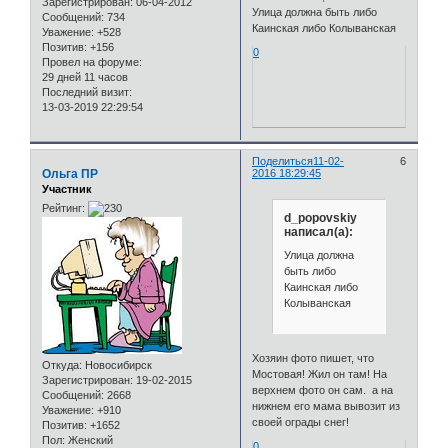
Зарегистрирован
: 06-04-2012
Улица должна быть либо
Сообщений:
734
Каинская либо Колыванская
Уважение:
+528
Позитив:
+156
0
Провел на форуме:
29 дней 11 часов
Последний визит:
13-03-2019 22:29:54
Поделиться
11-02-
6
Ольга ПР
2016 18:29:45
Участник
Рейтинг:
d_popovskiy
написал(а):
Улица должна
быть либо
Каинская либо
Колыванская
Хозяин фото пишет, что
Откуда:
Новосибирск
Мостовая! Жил он там! На
Зарегистрирован
: 19-02-2015
верхнем фото он сам. а на
Сообщений:
2668
нижнем его мама вывозит из
Уважение:
+910
своей ограды снег!
Позитив:
+1652
Пол:
Женский
0