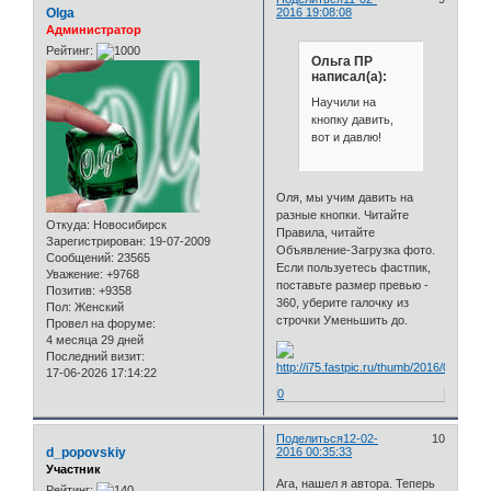
Olga
2016 19:08:08
Администратор
Рейтинг:
Ольга ПР
написал(а):
Научили на
кнопку давить,
вот и давлю!
Оля, мы учим давить на
разные кнопки. Читайте
Откуда:
Новосибирск
Правила, читайте
Зарегистрирован
: 19-07-2009
Объявление-Загрузка фото.
Сообщений:
23565
Если пользуетесь фастпик,
Уважение:
+9768
поставьте размер превью -
Позитив:
+9358
360, уберите галочку из
Пол:
Женский
строчки Уменьшить до.
Провел на форуме:
4 месяца 29 дней
Последний визит:
17-06-2026 17:14:22
0
Поделиться
12-02-
10
d_popovskiy
2016 00:35:33
Участник
Ага, нашел я автора. Теперь
Рейтинг: