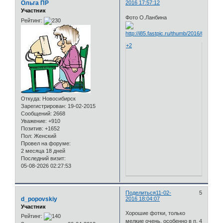
Ольга ПР
2016 17:57:12
Участник
Фото О.Ланбина
Рейтинг:
+2
Откуда:
Новосибирск
Зарегистрирован
: 19-02-2015
Сообщений:
2668
Уважение:
+910
Позитив:
+1652
Пол:
Женский
Провел на форуме:
2 месяца 18 дней
Последний визит:
05-08-2026 02:27:53
Поделиться
11-02-
5
d_popovskiy
2016 18:04:07
Участник
Хорошие фотки, только
Рейтинг:
мелкие очень, особенно в п. 4