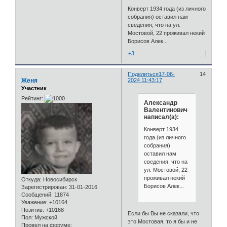
Конверт 1934 года (из личного
собрания) оставил нам
сведения, что на ул.
Мостовой, 22 проживал некий
Борисов Алек...
+3
Поделиться
17-06-
14
Женя
2024 11:43:17
Участник
Рейтинг:
Александр
Валентинович
написал(а):
Конверт 1934
года (из личного
собрания)
оставил нам
сведения, что на
ул. Мостовой, 22
проживал некий
Откуда:
Новосибирск
Борисов Алек...
Зарегистрирован
: 31-01-2016
Сообщений:
11874
Уважение:
+10164
Позитив:
+10168
Если бы Вы не сказали, что
Пол:
Мужской
это Мостовая, то я бы и не
Провел на форуме: