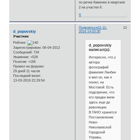
по речке Каменке в квартале
2 на участке 6.
0
Поделиться
11-11-
12
d_popovskiy
2016 14:03:30
Участник
Рейтинг:
d_popovskiy
Зарегистрирован
: 06-04-2012
написал(а):
Сообщений:
734
Уважение:
+528
Интересно, что у
Позитив:
+156
автора
Провел на форуме:
фотографий
29 дней 11 часов
фамилия Ланбин
Последний визит:
и жил он, как я
13-03-2019 22:29:54
понял, на
Мостовой. Есть
подозрение, что
его предки жили
здесь еще до
революции.
В ГАНО хранится
Постановление
Ново-
Николаевской
Городской
Управы,