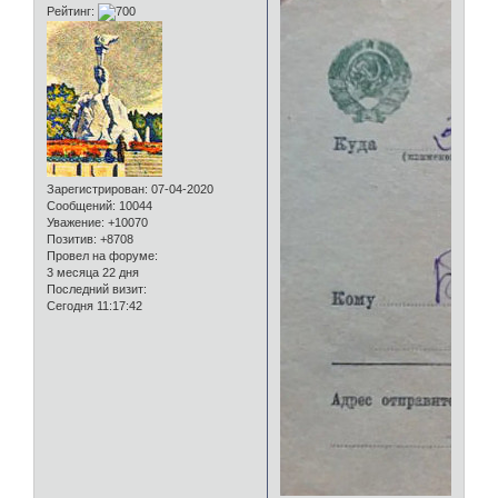
Рейтинг:
Зарегистрирован
: 07-04-2020
Сообщений:
10044
Уважение:
+10070
Позитив:
+8708
Провел на форуме:
3 месяца 22 дня
Последний визит:
Сегодня 11:17:42