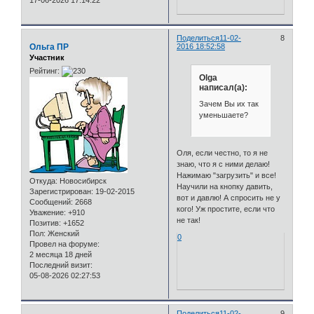
Поделиться
11-02-
8
Ольга ПР
2016 18:52:58
Участник
Рейтинг:
Olga
написал(а):
Зачем Вы их так
уменьшаете?
Оля, если честно, то я не
знаю, что я с ними делаю!
Нажимаю "загрузить" и все!
Откуда:
Новосибирск
Научили на кнопку давить,
Зарегистрирован
: 19-02-2015
вот и давлю! А спросить не у
Сообщений:
2668
кого! Уж простите, если что
Уважение:
+910
не так!
Позитив:
+1652
Пол:
Женский
0
Провел на форуме:
2 месяца 18 дней
Последний визит:
05-08-2026 02:27:53
Поделиться
11-02-
9