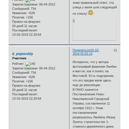
знаю правильный ответ, эта
Зарегистрирован
: 06-04-2012
улица у меня шла следующей
Сообщений:
734
Уважение:
+528
по списку
Позитив:
+156
0
Провел на форуме:
29 дней 11 часов
Последний визит:
13-03-2019 22:29:54
Поделиться
19-10-
11
d_popovskiy
2016 01:01:12
Участник
Интересно, что у автора
Рейтинг:
фотографий фамилия Ланбин
Зарегистрирован
: 06-04-2012
и жил он, как я понял, на
Сообщений:
734
Мостовой. Есть подозрение,
Уважение:
+528
что его предки жили здесь
Позитив:
+156
еще до революции.
Провел на форуме:
В ГАНО хранится
29 дней 11 часов
Последний визит:
Постановление Ново-
13-03-2019 22:29:54
Николаевской Городской
Управы, составленное 11
октября 1912 г. Этим
постановлением
разрешалось Ланбину Ивану
Лукичу строительство 1-
этажного деревянного дома