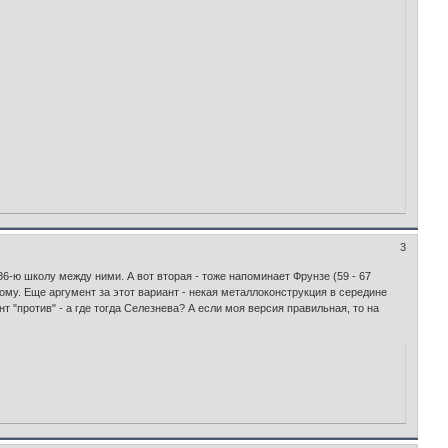
3
-ю школу между ними. А вот вторая - тоже напоминает Фрунзе (59 - 67
ому. Еще аргумент за этот вариант - некая металлоконструкция в середине
т "против" - а где тогда Селезнева? А если моя версия правильная, то на