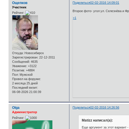
Ощепков
Поделиться
02-02-2016 14:09:01
Участник
Второе фото- угол ул. Селезнёва и Фр
Рейтинг:
+1
Откуда:
Новосибирск
Зарегистрирован
: 22-12-2011
Сообщений:
4635
Уважение:
+3122
Позитив:
+4884
Пол:
Мужской
Провел на форуме:
2 месяца 25 дней
Последний визит:
06-08-2026 21:00:39
Olga
Поделиться
02-02-2016 14:26:56
Администратор
Рейтинг:
Matizz написал(а):
Еще аргумент за этот вариант -