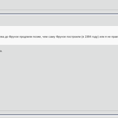
ева до Фрунзе продлили позже, чем саму Фрунзе построили (в 1984 году) или я не прав
а.