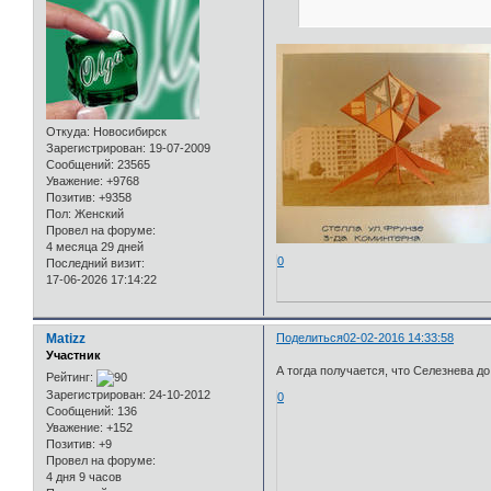
Откуда:
Новосибирск
Зарегистрирован
: 19-07-2009
Сообщений:
23565
Уважение:
+9768
Позитив:
+9358
Пол:
Женский
Провел на форуме:
4 месяца 29 дней
0
Последний визит:
17-06-2026 17:14:22
Matizz
Поделиться
02-02-2016 14:33:58
Участник
А тогда получается, что Селезнева до
Рейтинг:
Зарегистрирован
: 24-10-2012
0
Сообщений:
136
Уважение:
+152
Позитив:
+9
Провел на форуме:
4 дня 9 часов