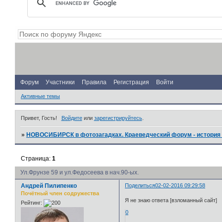
Форум
Участники
Правила
Регистрация
Войти
Активные темы
Привет, Гость!
Войдите
или
зарегистрируйтесь
.
»
НОВОСИБИРСК в фотозагадках. Краеведческий форум - история 
Страница:
1
Ул.Фрунзе 59 и ул.Федосеева в нач.90-ых.
Андрей Пилипенко
Поделиться
02-02-2016 09:29:58
Почётный член содружества
Я не знаю ответа [взломанный сайт]
Рейтинг:
0