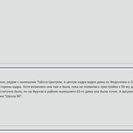
зе, рядом с нынешним Тойота-Центром, в центре кадра видно дома по Федосеева и 186
стороны кадра. Хотя возможно она там и была, пока не появилась пристройка к 59-му д
остаточно было, но на Фрунзе в районе нынешнего 63-го дома она была точно. А аргумен
ки "Школа 96".