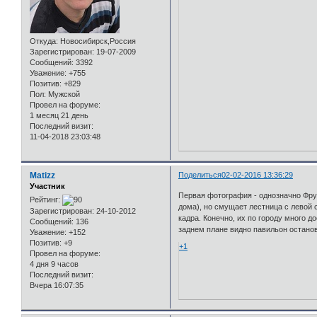
Откуда:
Новосибирск,Россия
Зарегистрирован
: 19-07-2009
Сообщений:
3392
Уважение:
+755
Позитив:
+829
Пол:
Мужской
Провел на форуме:
1 месяц 21 день
Последний визит:
11-04-2018 23:03:48
Matizz
Поделиться
02-02-2016 13:36:29
Участник
Первая фотография - однозначно Фрун
Рейтинг:
дома), но смущает лестница с левой 
Зарегистрирован
: 24-10-2012
кадра. Конечно, их по городу много д
Сообщений:
136
заднем плане видно павильон останов
Уважение:
+152
Позитив:
+9
+1
Провел на форуме:
4 дня 9 часов
Последний визит:
Вчера 16:07:35