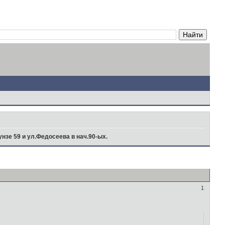
унзе 59 и ул.Федосеева в нач.90-ых.
1