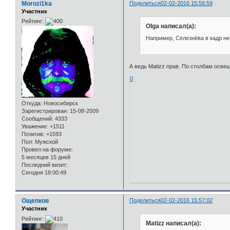
Morozi1ka
Поделиться
02-02-2016 15:56:59
Участник
Рейтинг:
Olga написал(а):
Например, Селезнёва в кадр не
А ведь Matizz прав. По столбам освещ
0
Откуда:
Новосибирск
Зарегистрирован
: 15-08-2009
Сообщений:
4333
Уважение:
+1511
Позитив:
+1593
Пол:
Мужской
Провел на форуме:
5 месяцев 15 дней
Последний визит:
Сегодня 18:00:49
Ощепков
Поделиться
02-02-2016 15:57:02
Участник
Рейтинг:
Matizz написал(а):