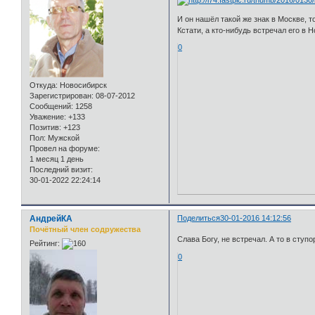
И он нашёл такой же знак в Москве, т
Кстати, а кто-нибудь встречал его в 
0
Откуда:
Новосибирск
Зарегистрирован
: 08-07-2012
Сообщений:
1258
Уважение:
+133
Позитив:
+123
Пол:
Мужской
Провел на форуме:
1 месяц 1 день
Последний визит:
30-01-2022 22:24:14
АндрейКА
Поделиться
30-01-2016 14:12:56
Почётный член содружества
Слава Богу, не встречал. А то в ступ
Рейтинг:
0