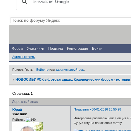
Форум
Участники
Правила
Регистрация
Войти
Активные темы
Привет, Гость!
Войдите
или
зарегистрируйтесь
.
»
НОВОСИБИРСК в фотозагадках. Краеведческий форум - история 
Страница:
1
Дорожный знак
Юрий
Поделиться
30-01-2016 13:50:28
Участник
Интересная развивающаяся опция в Я
Рейтинг:
Сунул ему на поиск свою фотку