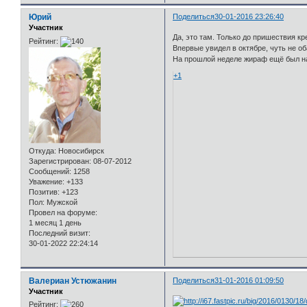
Юрий
Поделиться
30-01-2016 23:26:40
Участник
Да, это там. Только до пришествия к
Рейтинг:
Впервые увидел в октябре, чуть не о
На прошлой неделе жираф ещё был на 
+1
Откуда:
Новосибирск
Зарегистрирован
: 08-07-2012
Сообщений:
1258
Уважение:
+133
Позитив:
+123
Пол:
Мужской
Провел на форуме:
1 месяц 1 день
Последний визит:
30-01-2022 22:24:14
Валериан Устюжанин
Поделиться
31-01-2016 01:09:50
Участник
Рейтинг: