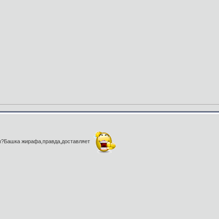
вы?Башка жирафа,правда,доставляет