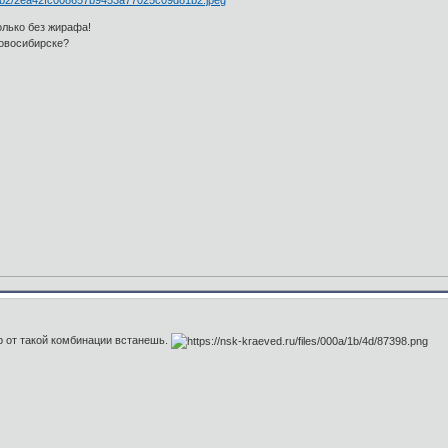
олько без жирафа!
Новосибирске?
ор от такой комбинации встанешь.