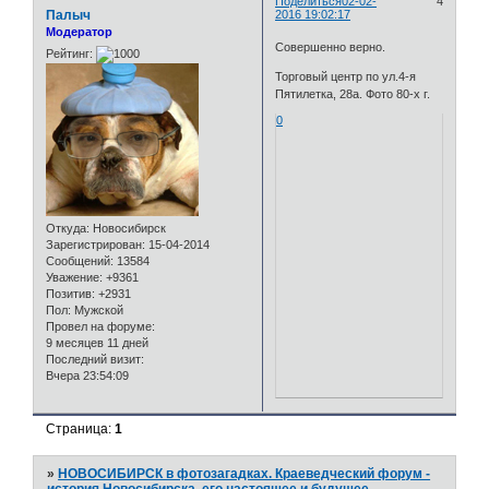
Поделиться
02-02-
4
Палыч
2016 19:02:17
Модератор
Совершенно верно.
Рейтинг:
Торговый центр по ул.4-я
Пятилетка, 28а. Фото 80-х г.
0
Откуда:
Новосибирск
Зарегистрирован
: 15-04-2014
Сообщений:
13584
Уважение:
+9361
Позитив:
+2931
Пол:
Мужской
Провел на форуме:
9 месяцев 11 дней
Последний визит:
Вчера 23:54:09
Страница:
1
»
НОВОСИБИРСК в фотозагадках. Краеведческий форум -