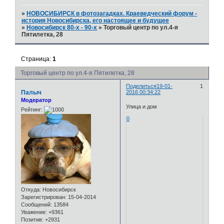
»
НОВОСИБИРСК в фотозагадках. Краеведческий форум -
история Новосибирска, его настоящее и будущее
»
Новосибирск 80-х - 90-х
»
Торговый центр по ул.4-я
Пятилетка, 28
Страница:
1
Торговый центр по ул.4-я Пятилетка, 28
Поделиться
19-01-
1
Палыч
2016 00:34:22
Модератор
Улица и дом
Рейтинг:
0
Откуда:
Новосибирск
Зарегистрирован
: 15-04-2014
Сообщений:
13584
Уважение:
+9361
Позитив:
+2931