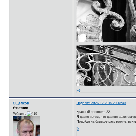
+3
Ощепков
Поделиться
26-12-2015 20:18:40
Участник
Красный проспект, 22.
Рейтинг:
Я давно понял, что давняя архитекту
Подойдя на близкое расстояние, всяк
0