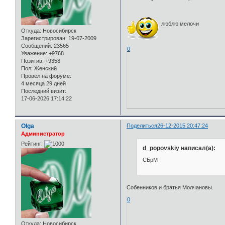
люблю мелочи
Откуда:
Новосибирск
Зарегистрирован
: 19-07-2009
Сообщений:
23565
0
Уважение:
+9768
Позитив:
+9358
Пол:
Женский
Провел на форуме:
4 месяца 29 дней
Последний визит:
17-06-2026 17:14:22
Olga
Поделиться
26-12-2015 20:47:24
Администратор
Рейтинг:
d_popovskiy написал(а):
СБрМ
Собенников и братья Молчановы.
0
Откуда:
Новосибирск