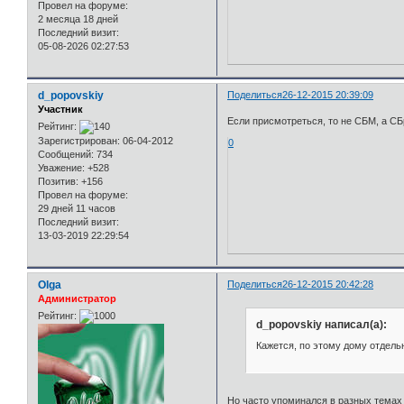
Провел на форуме:
2 месяца 18 дней
Последний визит:
05-08-2026 02:27:53
d_popovskiy
Поделиться
26-12-2015 20:39:09
Участник
Если присмотреться, то не СБМ, а С
Рейтинг:
Зарегистрирован
: 06-04-2012
0
Сообщений:
734
Уважение:
+528
Позитив:
+156
Провел на форуме:
29 дней 11 часов
Последний визит:
13-03-2019 22:29:54
Olga
Поделиться
26-12-2015 20:42:28
Администратор
Рейтинг:
d_popovskiy написал(а):
Кажется, по этому дому отдельн
Но часто упоминался в разных тема