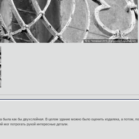
ра была как бы двухслойная. В целом здание можно было оценить издалека, а потом, п
ий мог потрогать рукой интересные детали.