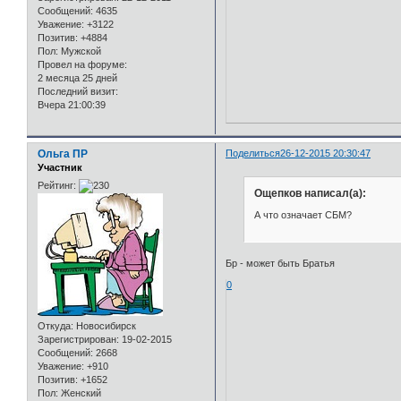
Сообщений:
4635
Уважение:
+3122
Позитив:
+4884
Пол:
Мужской
Провел на форуме:
2 месяца 25 дней
Последний визит:
Вчера 21:00:39
Ольга ПР
Поделиться
26-12-2015 20:30:47
Участник
Рейтинг:
Ощепков написал(а):
А что означает СБМ?
Бр - может быть Братья
0
Откуда:
Новосибирск
Зарегистрирован
: 19-02-2015
Сообщений:
2668
Уважение:
+910
Позитив:
+1652
Пол:
Женский