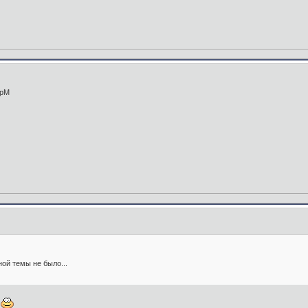
БрМ
ой темы не было...
х