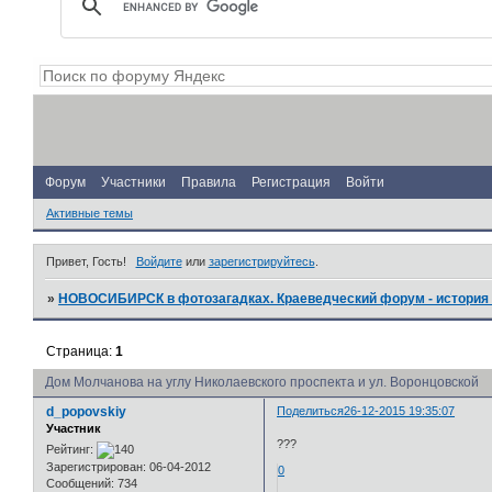
Форум
Участники
Правила
Регистрация
Войти
Активные темы
Привет, Гость!
Войдите
или
зарегистрируйтесь
.
»
НОВОСИБИРСК в фотозагадках. Краеведческий форум - история 
Страница:
1
Дом Молчанова на углу Николаевского проспекта и ул. Воронцовской
d_popovskiy
Поделиться
26-12-2015 19:35:07
Участник
???
Рейтинг:
Зарегистрирован
: 06-04-2012
0
Сообщений:
734