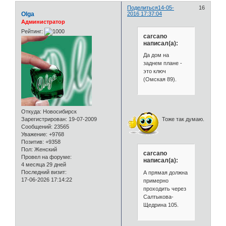
Поделиться
14-05-
16
Olga
2016 17:37:04
Администратор
Рейтинг:
carcano
написал(а):
Да дом на
заднем плане -
это ключ
(Омская 89).
Откуда:
Новосибирск
Тоже так думаю.
Зарегистрирован
: 19-07-2009
Сообщений:
23565
Уважение:
+9768
Позитив:
+9358
Пол:
Женский
carcano
Провел на форуме:
написал(а):
4 месяца 29 дней
Последний визит:
А прямая должна
17-06-2026 17:14:22
примерно
проходить через
Салтыкова-
Щедрина 105.