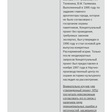
Тюленина, В.М. Галямова.
Выполненный в 1995 году по
заданию главного
архитектора города, которое
не было согласовано с
госорганом охраны
памятников, Концептуальный
проект без проведения,
требуемых законом
экспертиз, был утвержден в
1996 году и стал основой для
выпуска конкретных
Распоряжений мэрии. Только
после неоднократных
запросов Концептуальный
проект был предоставлен в
ноябре 1997 года в Научно-
производственный центр по
охране историко-культурного
наследия на рассмотрение.
Внимательно изучив уже
утвержденный проект, НПЦ
посчитало невозможным
согласовать его в связи с
наличием ряда
принципиальных ошибок и
неточностей, касающихся