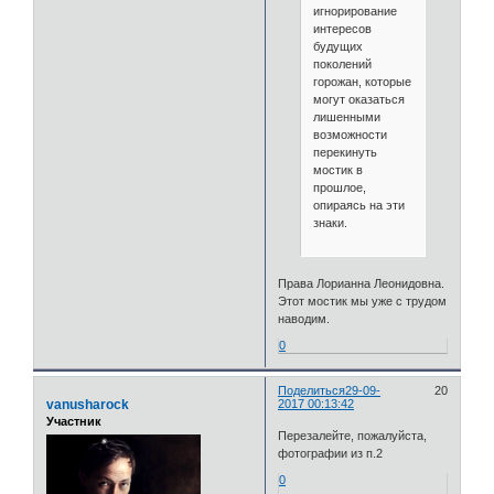
игнорирование
интересов
будущих
поколений
горожан, которые
могут оказаться
лишенными
возможности
перекинуть
мостик в
прошлое,
опираясь на эти
знаки.
Права Лорианна Леонидовна.
Этот мостик мы уже с трудом
наводим.
0
Поделиться
29-09-
20
vanusharock
2017 00:13:42
Участник
Перезалейте, пожалуйста,
фотографии из п.2
0