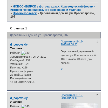
»
НОВОСИБИРСК в фотозагадках. Краеведческий форум -
история Новосибирска, его настоящее и будущее
»
Новониколаевск
»
Деревянный дом на ул. Красноярской,
107
Страница:
1
Деревянный дом на ул. Красноярской, 107
Поделиться
19-12-
1
d_popovskiy
2015 01:08:23
Участник
Одноэтажный деревянный
Рейтинг:
дом на ул. Красносноярской,
Зарегистрирован
: 06-04-2012
107. Начало ХХ века. Дом
Сообщений:
734
снесен.
Уважение:
+528
Позитив:
+156
0
Провел на форуме:
29 дней 11 часов
Последний визит:
13-03-2019 22:29:54
Поделиться
19-12-
2
d_popovskiy
2015 01:09:40
Участник
Рейтинг: