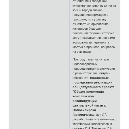
отношение к городской
культуре, попытки изъятия из
жизни города знаков,
несущих информацию о
прошлом, по существу
означает игнорирование
интересов будущих
поколений горожан, которые
могут оказаться лишенными
возможности перекинуть
мостик в прошлое, опираясь
на эти знаки.
Поэтому , мы посчитали
целесообразным
присоединиться к дискуссии
о реконструкции центра и
обозначить
возможные
последствия реализации
Концептуального проекта
"Общие положения
комплексной
реконструкции
центральной части г.
Новосибирска
(историческая зона)"
,
разработанного Временным
творческим коллективом в
составе Г.Н. Туманика, Г.А.