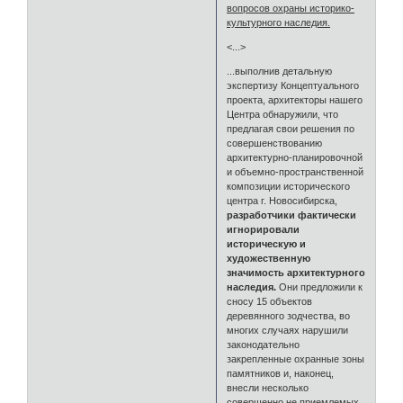
вопросов охраны историко-
культурного наследия.
<...>
...выполнив детальную
экспертизу Концептуального
проекта, архитекторы нашего
Центра обнаружили, что
предлагая свои решения по
совершенствованию
архитектурно-планировочной
и объемно-пространственной
композиции исторического
центра г. Новосибирска,
разработчики фактически
игнорировали
историческую и
художественную
значимость архитектурного
наследия.
Они предложили к
сносу 15 объектов
деревянного зодчества, во
многих случаях нарушили
законодательно
закрепленные охранные зоны
памятников и, наконец,
внесли несколько
совершенно не приемлемых