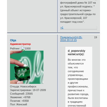
фотографией дома № 107 на
ул. Красноярской подпись: "
Ценный объект историко-
градостроительной среды по
ул. Красноярской, 107
попадает под снос".
+1
Поделиться
14-05-
19
Olga
2016 20:13:15
Администратор
Рейтинг:
d_popovskiy
написал(а):
Во многом это
объясняется
тем, что
сегодняшние
управленцы,
проектировщики
и другие
профессионалы,
Откуда:
Новосибирск
Зарегистрирован
: 19-07-2009
причастные к
Сообщений:
23565
развитию города,
Уважение:
+9768
были воспитаны
Позитив:
+9358
в традициях
Пол:
Женский
отечественной