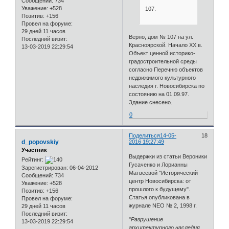
Сообщений:
734
Уважение:
+528
107.
Позитив:
+156
Провел на форуме:
29 дней 11 часов
Верно, дом № 107 на ул.
Последний визит:
Красноярской. Начало ХХ в.
13-03-2019 22:29:54
Объект ценной историко-
градостроительной среды
согласно Перечню объектов
недвижимого культурного
наследия г. Новосибирска по
состоянию на 01.09.97.
Здание снесено.
0
Поделиться
14-05-
18
d_popovskiy
2016 19:27:49
Участник
Выдержки из статьи Вероники
Рейтинг:
Гусаченко и Лорианны
Зарегистрирован
: 06-04-2012
Матвеевой "Исторический
Сообщений:
734
центр Новосибирска: от
Уважение:
+528
прошлого к будущему".
Позитив:
+156
Статья опубликована в
Провел на форуме:
журнале NEO № 2, 1998 г.
29 дней 11 часов
Последний визит:
"
Разрушение
13-03-2019 22:29:54
архитектурного наследия