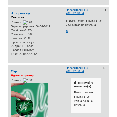
Поделиться
14-05-
11
d_popovskiy
2016 12:18:34
Участник
Близко, но нет. Правильная
Рейтинг:
улица пока не названа
Зарегистрирован
: 06-04-2012
Сообщений:
734
0
Уважение:
+528
Позитив:
+156
Провел на форуме:
29 дней 11 часов
Последний визит:
13-03-2019 22:29:54
Поделиться
14-05-
12
Olga
2016 12:50:04
Администратор
Рейтинг:
d_popovskiy
написал(а):
Близко, но нет.
Правильная
улица пока не
названа