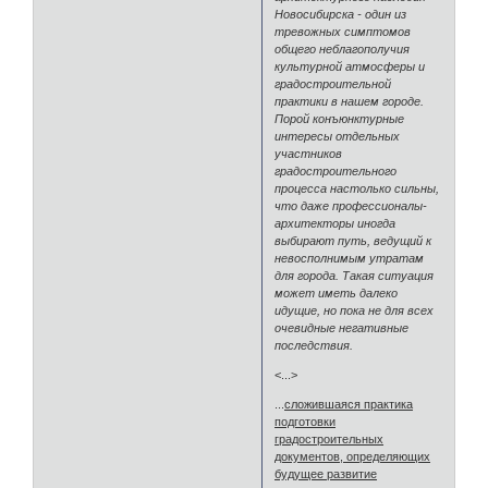
Новосибирска - один из
тревожных симптомов
общего неблагополучия
культурной атмосферы и
градостроительной
практики в нашем городе.
Порой конъюнктурные
интересы отдельных
участников
градостроительного
процесса настолько сильны,
что даже профессионалы-
архитекторы иногда
выбирают путь, ведущий к
невосполнимым утратам
для города. Такая ситуация
может иметь далеко
идущие, но пока не для всех
очевидные негативные
последствия.
<...>
...
сложившаяся практика
подготовки
градостроительных
документов, определяющих
будущее развитие