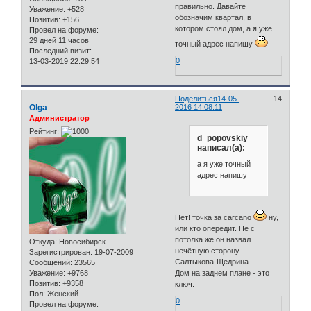
правильно. Давайте
Уважение:
+528
обозначим квартал, в
Позитив:
+156
котором стоял дом, а я уже
Провел на форуме:
29 дней 11 часов
точный адрес напишу
Последний визит:
0
13-03-2019 22:29:54
Поделиться
14-05-
14
Olga
2016 14:08:11
Администратор
Рейтинг:
d_popovskiy
написал(а):
а я уже точный
адрес напишу
Нет! точка за carcano
ну,
или кто опередит. Не с
потолка же он назвал
Откуда:
Новосибирск
нечётную сторону
Зарегистрирован
: 19-07-2009
Салтыкова-Щедрина.
Сообщений:
23565
Дом на заднем плане - это
Уважение:
+9768
Позитив:
+9358
ключ.
Пол:
Женский
0
Провел на форуме: