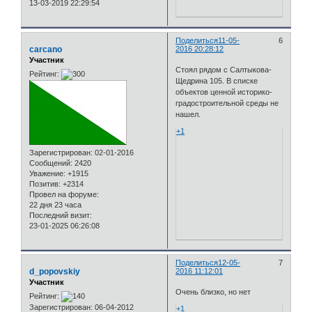
13-03-2019 22:29:54
Поделиться
11-05-
6
carcano
2016 20:28:12
Участник
Стоял рядом с Салтыкова-
Рейтинг:
Щедрина 105. В списке
объектов ценной историко-
градостроительной среды не
нашел.
+1
Зарегистрирован
: 02-01-2016
Сообщений:
2420
Уважение:
+1915
Позитив:
+2314
Провел на форуме:
22 дня 23 часа
Последний визит:
23-01-2025 06:26:08
Поделиться
12-05-
7
d_popovskiy
2016 11:12:01
Участник
Очень близко, но нет
Рейтинг:
Зарегистрирован
: 06-04-2012
+1