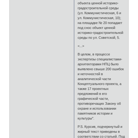
объекта ценной историко-
градостроительной среды
(ул. Коммунистическая, 6 и
ул. Коммунистическая, 10);
на площадке № 20 попадает
под снос объект ценной
историко-градостроительной
среды по ул. Советской, 5.
<...>
В целом, в процессе
экспертизы специалистами-
архитекторами НПЦ было
выявлено свыше 200 ошибок
и неточностей в
аналитической части
Концептуального проекта, а
также 17 проектных
предложений в его
графической части,
противоречащих Закону об
охране и использовании
памятников истории и
культуры".
P.S. Курсив, подчеркнутый и
жирный текст приведены в
соответствии со статьей. Под