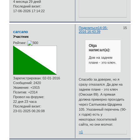
4 месяца 29 дней
Последний визит:
17-06-2026 17:14:22
Поделиться
14-05-
15
carcano
2016 16:43:39
Участник
Рейтинг:
Olga
написал(а):
Дом на заднем
плане - это ключ.
Зарегистрирован
: 02-01-2016
Спасибо за доверие, но я
Сообщений:
2420
сразу отказался. Да дом на
Уважение:
+1915
заднем плане - это ключ
Позитив:
+2314
(Омская 89). А прямая
Провел на форуме:
должна примерно проходить
22 дня 23 часа
через Салтыкова-Щедрина
Последний визит:
105. Указанный перечень (90-
23-01-2025 06:26:08
х годов) есть у
некоторых посетителей
сайта, но они молчат.
+1