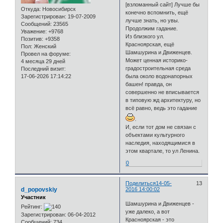
[взломанный сайт] Лучше бы
Откуда:
Новосибирск
конечно вспомнить, ещё
Зарегистрирован
: 19-07-2009
лучше знать, но увы.
Сообщений:
23565
Продолжим гадание.
Уважение:
+9768
Из близкого ул.
Позитив:
+9358
Красноярская, ещё
Пол:
Женский
Шамшурина и Движенцев.
Провел на форуме:
Может ценная историко-
4 месяца 29 дней
градостроительная среда
Последний визит:
была около водонапорных
17-06-2026 17:14:22
башен! правда, он
совершенно не вписывается
в типовую жд архитектуру, но
всё равно, ведь это гадание
.
И, если тот дом не связан с
объектами культурного
наследия, находящимися в
этом квартале, то ул Ленина.
0
Поделиться
14-05-
13
d_popovskiy
2016 14:00:02
Участник
Шамшурина и Движенцев -
Рейтинг:
уже далеко, а вот
Зарегистрирован
: 06-04-2012
Красноярская - это
Сообщений:
734