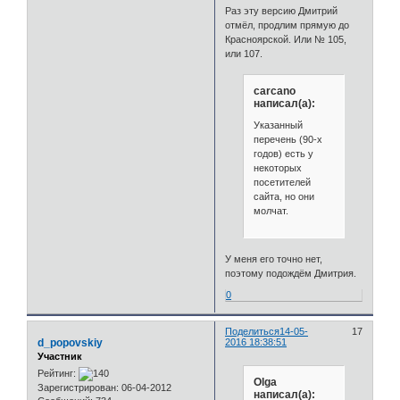
Раз эту версию Дмитрий
отмёл, продлим прямую до
Красноярской. Или № 105,
или 107.
carcano
написал(а):
Указанный
перечень (90-х
годов) есть у
некоторых
посетителей
сайта, но они
молчат.
У меня его точно нет,
поэтому подождём Дмитрия.
0
Поделиться
14-05-
17
d_popovskiy
2016 18:38:51
Участник
Рейтинг:
Olga
Зарегистрирован
: 06-04-2012
написал(а):