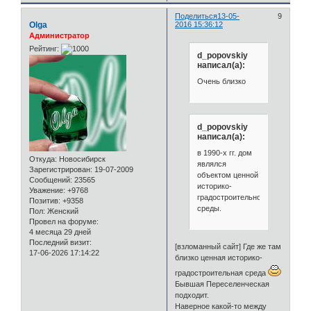
Поделиться
13-05-
9
Olga
2016 15:36:12
Администратор
Рейтинг:
d_popovskiy
написал(а):
Очень близко
d_popovskiy
написал(а):
в 1990-х гг. дом
Откуда:
Новосибирск
являлся
Зарегистрирован
: 19-07-2009
объектом ценной
Сообщений:
23565
историко-
Уважение:
+9768
градостроительной
Позитив:
+9358
среды.
Пол:
Женский
Провел на форуме:
4 месяца 29 дней
Последний визит:
[взломанный сайт] Где же там
17-06-2026 17:14:22
близко ценная историко-
градостроительная среда
Бывшая Переселенческая
подходит.
Наверное какой-то между