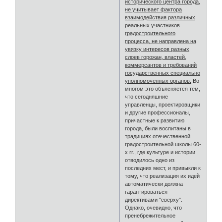
исторического центра города,
не учитывает фактора
взаимодействия различных
реальных участников
градостроительного
процесса, не направлена на
увязку интересов разных
слоев горожан, властей,
коммерсантов и требований
государственных специально
уполномоченных органов.
Во
многом это объясняется тем,
что сегодняшние
управленцы, проектировщики
и другие профессионалы,
причастные к развитию
города, были воспитаны в
традициях отечественной
градостроительной школы 60-
х гг., где культуре и истории
отводилось одно из
последних мест, и привыкли к
тому, что реализация их идей
автоматически должна
гарантироваться
директивами "сверху".
Однако, очевидно, что
пренебрежительное