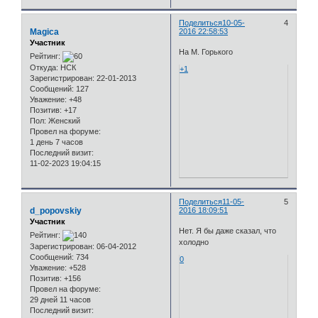
Поделиться
10-05-
4
Magica
2016 22:58:53
Участник
На М. Горького
Рейтинг:
Откуда:
НСК
+1
Зарегистрирован
: 22-01-2013
Сообщений:
127
Уважение:
+48
Позитив:
+17
Пол:
Женский
Провел на форуме:
1 день 7 часов
Последний визит:
11-02-2023 19:04:15
Поделиться
11-05-
5
d_popovskiy
2016 18:09:51
Участник
Нет. Я бы даже сказал, что
Рейтинг:
холодно
Зарегистрирован
: 06-04-2012
Сообщений:
734
0
Уважение:
+528
Позитив:
+156
Провел на форуме:
29 дней 11 часов
Последний визит: