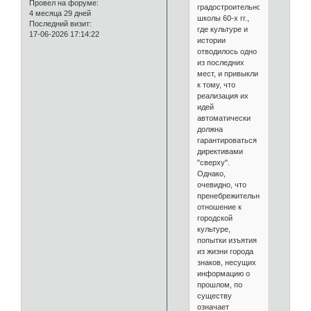
Провел на форуме:
градостроительной
4 месяца 29 дней
школы 60-х гг.,
Последний визит:
где культуре и
17-06-2026 17:14:22
истории
отводилось одно
из последних
мест, и привыкли
к тому, что
реализация их
идей
автоматически
должна
гарантироваться
директивами
"сверху".
Однако,
очевидно, что
пренебрежительное
отношение к
городской
культуре,
попытки изъятия
из жизни города
знаков, несущих
информацию о
прошлом, по
существу
означает