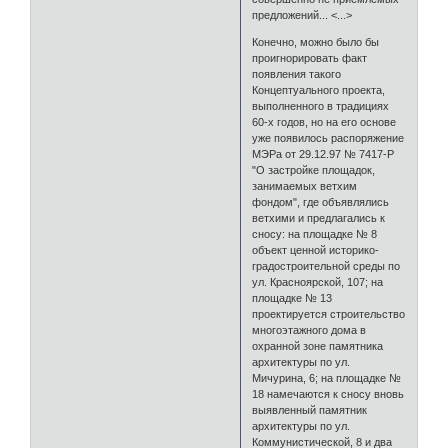
предложений... <...>
Конечно, можно было бы
проигнорировать факт
появления такого
Концептуального проекта,
выполненного в традициях
60-х годов, но на его основе
уже появилось распоряжение
МЭРа от 29.12.97 № 7417-Р
"О застройке площадок,
занимаемых ветхим
фондом", где объявлялись
ветхими и предлагались к
сносу: на площадке № 8
объект ценной историко-
градостроительной среды по
ул. Красноярской, 107; на
площадке № 13
проектируется строительство
многоэтажного дома в
охранной зоне памятника
архитектуры по ул.
Мичурина, 6; на площадке №
18 намечаются к сносу вновь
выявленный памятник
архитектуры по ул.
Коммунистической, 8 и два