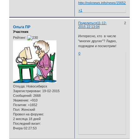
http://nsknews.info/news/156521
+1
Поделиться
11-12-
2
Ольга ПР
2015 22:13:04
Участник
Интересно, кто в числе
Рейтинг:
"многих других"? Ладно,
подождем и посмотрим!
0
Откуда:
Новосибирск
Зарегистрирован
: 19-02-2015
Сообщений:
2668
Уважение:
+910
Позитив:
+1652
Пол:
Женский
Провел на форуме:
2 месяца 18 дней
Последний визит:
Вчера 02:27:53