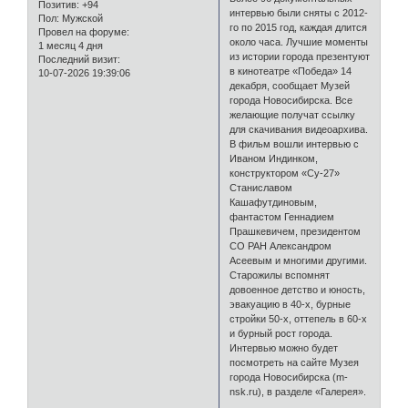
Позитив:
+94
интервью были сняты с 2012-
Пол:
Мужской
го по 2015 год, каждая длится
Провел на форуме:
около часа. Лучшие моменты
1 месяц 4 дня
из истории города презентуют
Последний визит:
в кинотеатре «Победа» 14
10-07-2026 19:39:06
декабря, сообщает Музей
города Новосибирска. Все
желающие получат ссылку
для скачивания видеоархива.
В фильм вошли интервью с
Иваном Индинком,
конструктором «Су-27»
Станиславом
Кашафутдиновым,
фантастом Геннадием
Прашкевичем, президентом
СО РАН Александром
Асеевым и многими другими.
Старожилы вспомнят
довоенное детство и юность,
эвакуацию в 40-х, бурные
стройки 50-х, оттепель в 60-х
и бурный рост города.
Интервью можно будет
посмотреть на сайте Музея
города Новосибирска (m-
nsk.ru), в разделе «Галерея».