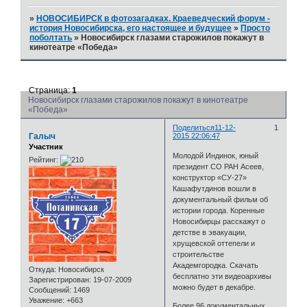
»
НОВОСИБИРСК в фотозагадках. Краеведческий форум -
история Новосибирска, его настоящее и будущее
»
Просто
поболтать
»
Новосибирск глазами старожилов покажут в
кинотеатре «Победа»
Страница:
1
Новосибирск глазами старожилов покажут в кинотеатре
«Победа»
Поделиться
11-12-
1
Галыч
2015 22:06:47
Участник
Молодой Индинок, юный
Рейтинг:
президент СО РАН Асеев,
конструктор «СУ-27»
Кашафутдинов вошли в
документальный фильм об
истории города. Коренные
Новосибирцы расскажут о
детстве в эвакуации,
хрущевской оттепели и
строительстве
Академгородка. Скачать
Откуда:
Новосибирск
бесплатно эти видеоархивы
Зарегистрирован
: 19-07-2009
можно будет в декабре.
Сообщений:
1469
Уважение:
+663
Более 96 документальных