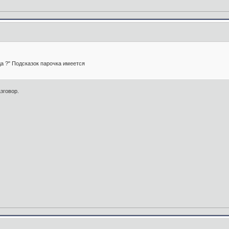
да ?" Подсказок парочка имеется
зговор.