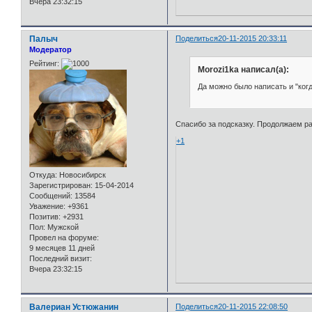
Вчера 23:32:15
Палыч
Поделиться
20-11-2015 20:33:11
Модератор
Рейтинг:
Morozi1ka написал(а):
Да можно было написать и "ког
Спасибо за подсказку. Продолжаем ра
+1
Откуда:
Новосибирск
Зарегистрирован
: 15-04-2014
Сообщений:
13584
Уважение:
+9361
Позитив:
+2931
Пол:
Мужской
Провел на форуме:
9 месяцев 11 дней
Последний визит:
Вчера 23:32:15
Валериан Устюжанин
Поделиться
20-11-2015 22:08:50