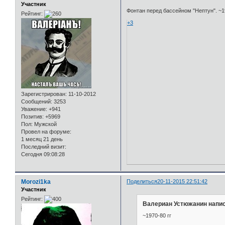
Участник
Фонтан перед бассейном "Нептун". ~1
Рейтинг:
+3
Зарегистрирован
: 11-10-2012
Сообщений:
3253
Уважение:
+941
Позитив:
+5969
Пол:
Мужской
Провел на форуме:
1 месяц 21 день
Последний визит:
Сегодня 09:08:28
Morozi1ka
Поделиться
20-11-2015 22:51:42
Участник
Рейтинг:
Валериан Устюжанин напис
~1970-80 гг