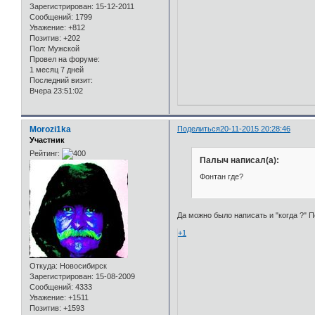
Зарегистрирован
: 15-12-2011
Сообщений:
1799
Уважение:
+812
Позитив:
+202
Пол:
Мужской
Провел на форуме:
1 месяц 7 дней
Последний визит:
Вчера 23:51:02
Morozi1ka
Поделиться
20-11-2015 20:28:46
Участник
Рейтинг:
Палыч написал(а):
Фонтан где?
Да можно было написать и "когда ?" 
+1
Откуда:
Новосибирск
Зарегистрирован
: 15-08-2009
Сообщений:
4333
Уважение:
+1511
Позитив:
+1593