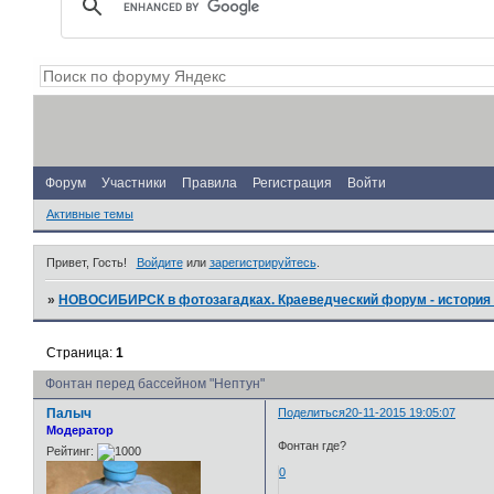
Форум
Участники
Правила
Регистрация
Войти
Активные темы
Привет, Гость!
Войдите
или
зарегистрируйтесь
.
»
НОВОСИБИРСК в фотозагадках. Краеведческий форум - история 
Страница:
1
Фонтан перед бассейном "Нептун"
Палыч
Поделиться
20-11-2015 19:05:07
Модератор
Фонтан где?
Рейтинг:
0