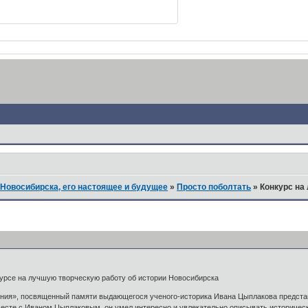
Новосибирска, его настоящее и будущее
»
Просто поболтать
»
Конкурс на
курсе на лучшую творческую работу об истории Новосибирска
ния», посвященный памяти выдающегося ученого-историка Ивана Цыплакова представ
месте с Иваном Цыплаковым, он умел интересно и увлекательно описывать историчес