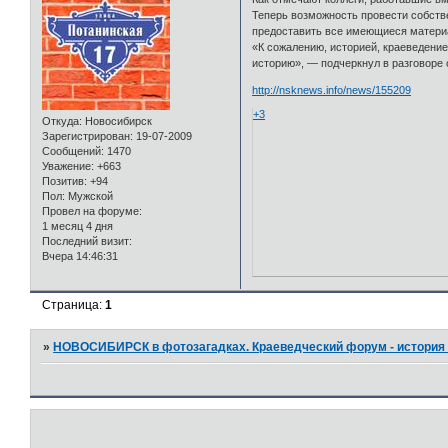
Теперь возможность провести собств
предоставить все имеющиеся материа
«К сожалению, историей, краеведение
историю», — подчеркнул в разговоре
http://nsknews.info/news/155209
+3
Откуда:
Новосибирск
Зарегистрирован
: 19-07-2009
Сообщений:
1470
Уважение:
+663
Позитив:
+94
Пол:
Мужской
Провел на форуме:
1 месяц 4 дня
Последний визит:
Вчера 14:46:31
Страница:
1
»
НОВОСИБИРСК в фотозагадках. Краеведческий форум - история 