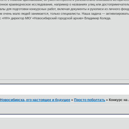
енное краеведческое исследование, например о названиях улиц или достопримечатель
лы для подготовки конкурсных работ, включая документы и рукописи из личного фонд
м очень мало людей занимается, только специалисты. Наша задача — активизировать 
 с «НН» директор МКУ «Новосибирский городской архив» Владимир Коледа.
Новосибирска, его настоящее и будущее
»
Просто поболтать
»
Конкурс на