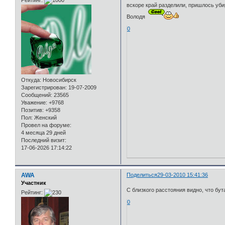
Рейтинг:
вскоре край разделили, пришлось уби
Володя
0
Откуда:
Новосибирск
Зарегистрирован
: 19-07-2009
Сообщений:
23565
Уважение:
+9768
Позитив:
+9358
Пол:
Женский
Провел на форуме:
4 месяца 29 дней
Последний визит:
17-06-2026 17:14:22
AWA
Поделиться
29-03-2010 15:41:36
Участник
С близкого расстояния видно, что бу
Рейтинг:
0