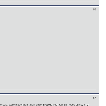
56
57
речала, даже в расплывчатом виде. Видимо поставили ( повод был!), а тут