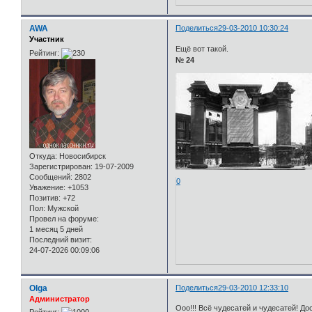
AWA
Поделиться
29-03-2010 10:30:24
Участник
Ещё вот такой.
Рейтинг:
№ 24
Откуда:
Новосибирск
Зарегистрирован
: 19-07-2009
Сообщений:
2802
0
Уважение:
+1053
Позитив:
+72
Пол:
Мужской
Провел на форуме:
1 месяц 5 дней
Последний визит:
24-07-2026 00:09:06
Olga
Поделиться
29-03-2010 12:33:10
Администратор
Ооо!!! Всё чудесатей и чудесатей! До