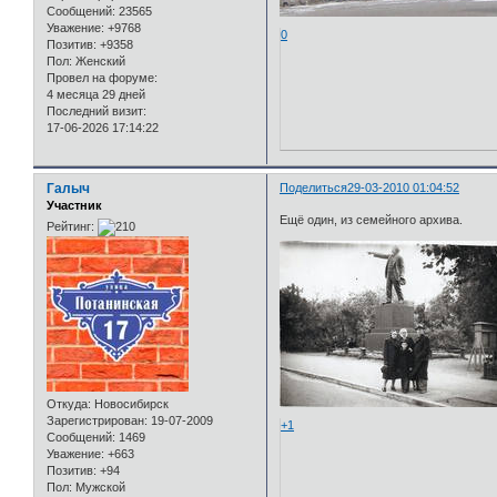
Сообщений:
23565
Уважение:
+9768
0
Позитив:
+9358
Пол:
Женский
Провел на форуме:
4 месяца 29 дней
Последний визит:
17-06-2026 17:14:22
Галыч
Поделиться
29-03-2010 01:04:52
Участник
Ещё один, из семейного архива.
Рейтинг:
Откуда:
Новосибирск
Зарегистрирован
: 19-07-2009
+1
Сообщений:
1469
Уважение:
+663
Позитив:
+94
Пол:
Мужской