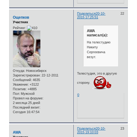
Поделиться
20-10-
22
Ощепков
2015 17:25:51
Участник
Рейтинг:
AWA
написал(а):
На телестудию
Никиту
Сергеевича
везут.
Откуда:
Новосибирск
Телестудия, это в другую
Зарегистрирован
: 22-12-2011
Сообщений:
4635
сторону.
Уважение:
+3122
Позитив:
+4885
Пол:
Мужской
0
Провел на форуме:
2 месяца 25 дней
Последний визит:
Сегодня 16:47:54
Поделиться
20-10-
23
AWA
2015 19:10:03
Участник