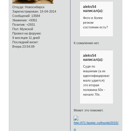
aleks54
Откуда:
Новосибирск
написал(а):
Зарегистрирован
: 15-04-2014
Сообщений:
13584
Фото в более
Уважение:
+9361
резком
Позитив:
+2931
состоянии есть?
Пол:
Мужской
Провел на форуме:
9 месяцев 11 дней
Последний визит:
К сожалению нет.
Вчера 23:54:09
aleks54
написал(а):
Судя по
машинам (а их
идентифицировать
мало удается)
это вторая
половина 50х -
начало 70х.
Может это поможет.
0