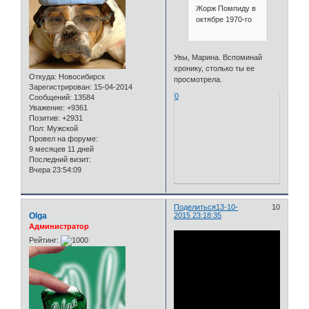
Жорж Помпи­ду в
октябре 1970-го
Увы, Марина. Вспоминай
хронику, столько ты ее
Откуда:
Новосибирск
просмотрела.
Зарегистрирован
: 15-04-2014
0
Сообщений:
13584
Уважение:
+9361
Позитив:
+2931
Пол:
Мужской
Провел на форуме:
9 месяцев 11 дней
Последний визит:
Вчера 23:54:09
Поделиться
13-10-
10
Olga
2015 23:18:35
Администратор
Рейтинг: