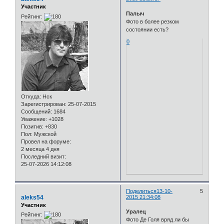
Участник
Палыч
Рейтинг:
Фото в более резком
состоянии есть?
0
Откуда:
Нск
Зарегистрирован
: 25-07-2015
Сообщений:
1684
Уважение:
+1028
Позитив:
+830
Пол:
Мужской
Провел на форуме:
2 месяца 4 дня
Последний визит:
25-07-2026 14:12:08
Поделиться
13-10-
5
aleks54
2015 21:34:08
Участник
Уралец
Рейтинг:
Фото Де Голя вряд ли бы