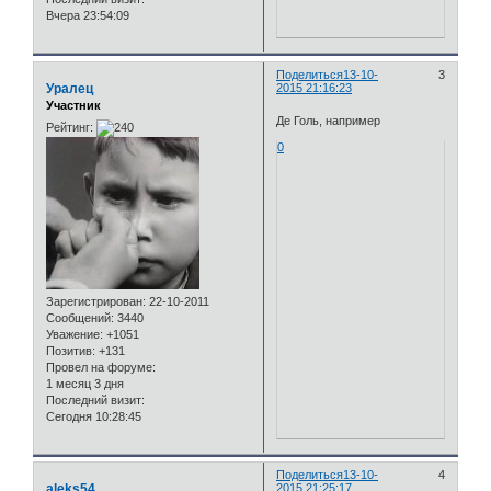
Вчера 23:54:09
Поделиться
13-10-
3
Уралец
2015 21:16:23
Участник
Де Голь, например
Рейтинг:
0
Зарегистрирован
: 22-10-2011
Сообщений:
3440
Уважение:
+1051
Позитив:
+131
Провел на форуме:
1 месяц 3 дня
Последний визит:
Сегодня 10:28:45
Поделиться
13-10-
4
aleks54
2015 21:25:17