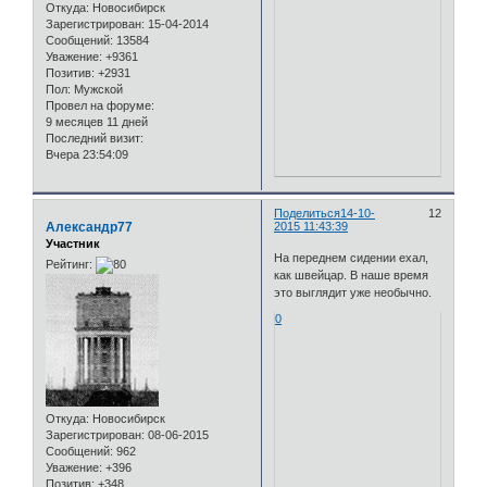
Откуда:
Новосибирск
Зарегистрирован
: 15-04-2014
Сообщений:
13584
Уважение:
+9361
Позитив:
+2931
Пол:
Мужской
Провел на форуме:
9 месяцев 11 дней
Последний визит:
Вчера 23:54:09
Поделиться
14-10-
12
Александр77
2015 11:43:39
Участник
На переднем сидении ехал,
Рейтинг:
как швейцар. В наше время
это выглядит уже необычно.
0
Откуда:
Новосибирск
Зарегистрирован
: 08-06-2015
Сообщений:
962
Уважение:
+396
Позитив:
+348