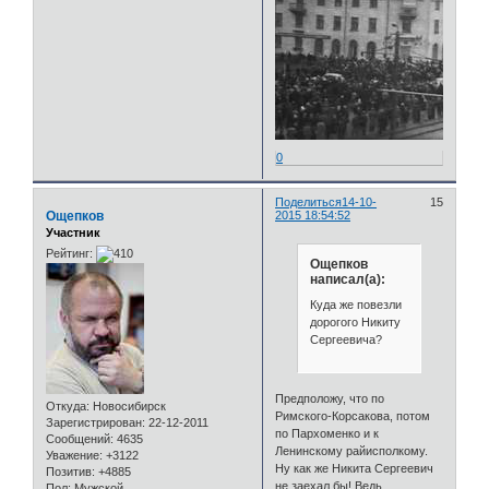
0
Поделиться
14-10-
15
Ощепков
2015 18:54:52
Участник
Рейтинг:
Ощепков
написал(а):
Куда же повезли
дорогого Никиту
Сергеевича?
Предположу, что по
Откуда:
Новосибирск
Римского-Корсакова, потом
Зарегистрирован
: 22-12-2011
по Пархоменко и к
Сообщений:
4635
Ленинскому райисполкому.
Уважение:
+3122
Ну как же Никита Сергеевич
Позитив:
+4885
не заехал бы! Ведь
Пол:
Мужской