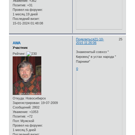
Уважение:
+362
Позитив:
+31
Провел на форуме:
1 месяц 19 дней
Последний визит:
15-01-2024 01:48:08
Поделиться
21-10-
25
AWA
2015 11:26:06
Участник
Знаменитый совхоз "
Рейтинг:
Кировец" в устах народа "
Парники"
0
Откуда:
Новосибирск
Зарегистрирован
: 19-07-2009
Сообщений:
2802
Уважение:
+1053
Позитив:
+72
Пол:
Мужской
Провел на форуме:
1 месяц 5 дней
Последний визит: