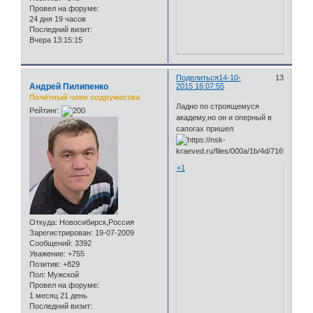
Провел на форуме:
24 дня 19 часов
Последний визит:
Вчера 13:15:15
Поделиться
14-10-
13
Андрей Пилипенко
2015 16:07:55
Почётный член содружества
Ладно по строящемуся
Рейтинг:
академу,но он и оперный в
сапогах пришел
+1
Откуда:
Новосибирск,Россия
Зарегистрирован
: 19-07-2009
Сообщений:
3392
Уважение:
+755
Позитив:
+829
Пол:
Мужской
Провел на форуме:
1 месяц 21 день
Последний визит: