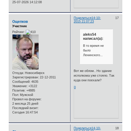
25-07-2026 14:12:08
Поделиться
14-10-
17
Ощепков
2015 21:07:23
Участник
Рейтинг:
aleks54
написал(а):
В то время не
было
Ленинского...
Вот же облом.. Но здание
Откуда:
Новосибирск
исполкома уже стояло. Так
Зарегистрирован
: 22-12-2011
куда они поехали?
Сообщений:
4635
Уважение:
+3122
0
Позитив:
+4885
Пол:
Мужской
Провел на форуме:
2 месяца 25 дней
Последний визит:
Сегодня 16:47:54
Поделиться
14-10-
18