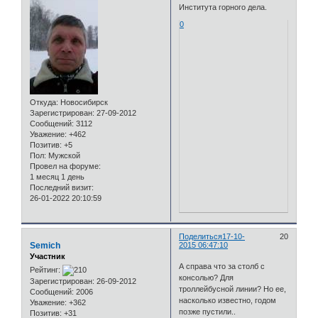
Института горного дела.
0
Откуда:
Новосибирск
Зарегистрирован
: 27-09-2012
Сообщений:
3112
Уважение:
+462
Позитив:
+5
Пол:
Мужской
Провел на форуме:
1 месяц 1 день
Последний визит:
26-01-2022 20:10:59
Поделиться
17-10-
20
Semich
2015 06:47:10
Участник
А справа что за столб с
Рейтинг:
консолью? Для
Зарегистрирован
: 26-09-2012
троллейбусной линии? Но ее,
Сообщений:
2006
насколько известно, годом
Уважение:
+362
позже пустили..
Позитив:
+31