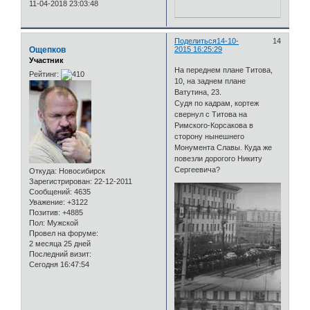
11-04-2018 23:03:48
Поделиться
14-10-
14
Ощепков
2015 16:25:29
Участник
На переднем плане Титова,
Рейтинг:
10, на заднем плане
Ватутина, 23.
Судя по кадрам, кортеж
свернул с Титова на
Римского-Корсакова в
сторону нынешнего
Монумента Славы. Куда же
повезли дорогого Никиту
Сергеевича?
Откуда:
Новосибирск
Зарегистрирован
: 22-12-2011
Сообщений:
4635
Уважение:
+3122
Позитив:
+4885
Пол:
Мужской
Провел на форуме:
2 месяца 25 дней
Последний визит:
Сегодня 16:47:54