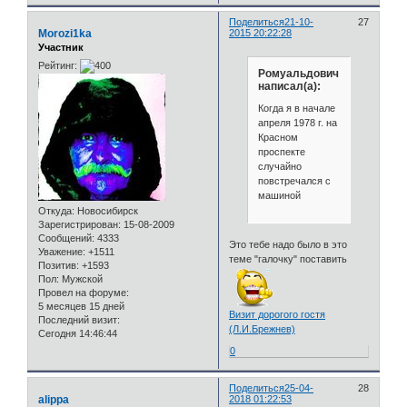
Поделиться
21-10-
27
Morozi1ka
2015 20:22:28
Участник
Рейтинг:
Ромуальдович
написал(а):
Когда я в начале
апреля 1978 г. на
Красном
проспекте
случайно
повстречался с
машиной
Откуда:
Новосибирск
Зарегистрирован
: 15-08-2009
Сообщений:
4333
Это тебе надо было в это
Уважение:
+1511
теме "галочку" поставить
Позитив:
+1593
Пол:
Мужской
Провел на форуме:
5 месяцев 15 дней
Визит дорогого гостя
Последний визит:
(Л.И.Брежнев)
Сегодня 14:46:44
0
Поделиться
25-04-
28
alippa
2018 01:22:53