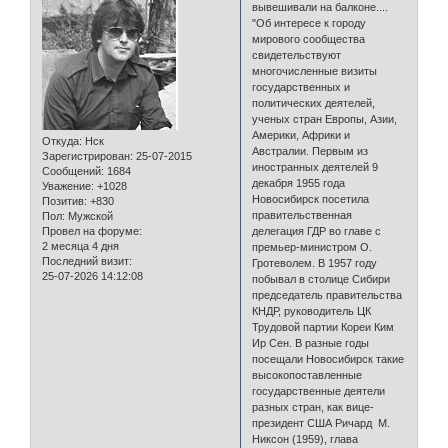
вывешивали на балконе....
"Об интересе к городу
мирового сообщества
свидетельствуют
многочисленные визиты
государственных и
политических деятелей,
ученых стран Европы, Азии,
Америки, Африки и
Откуда:
Нск
Австралии. Первым из
Зарегистрирован
: 25-07-2015
иностранных деятелей 9
Сообщений:
1684
декабря 1955 года
Уважение:
+1028
Новосибирск посетила
Позитив:
+830
правительственная
Пол:
Мужской
Провел на форуме:
делегация ГДР во главе с
2 месяца 4 дня
премьер-министром О.
Последний визит:
Гротеволем. В 1957 году
25-07-2026 14:12:08
побывал в столице Сибири
председатель правительства
КНДР, руководитель ЦК
Трудовой партии Кореи Ким
Ир Сен. В разные годы
посещали Новосибирск такие
высокопоставленные
государственные деятели
разных стран, как вице-
президент США Ричард М.
Никсон (1959), глава