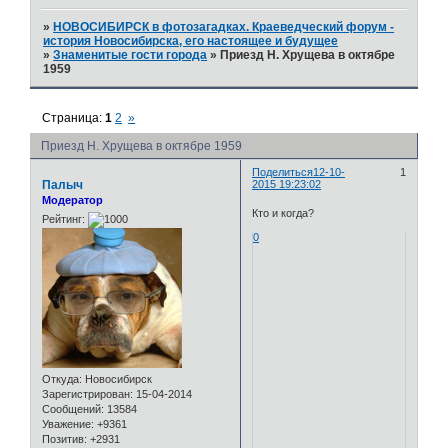
»
НОВОСИБИРСК в фотозагадках. Краеведческий форум -
история Новосибирска, его настоящее и будущее
»
Знаменитые гости города
»
Приезд Н. Хрущева в октябре
1959
Страница:
1
2
»
Приезд Н. Хрущева в октябре 1959
Поделиться
12-10-
1
Палыч
2015 19:23:02
Модератор
Кто и когда?
Рейтинг:
0
Откуда:
Новосибирск
Зарегистрирован
: 15-04-2014
Сообщений:
13584
Уважение:
+9361
Позитив:
+2931