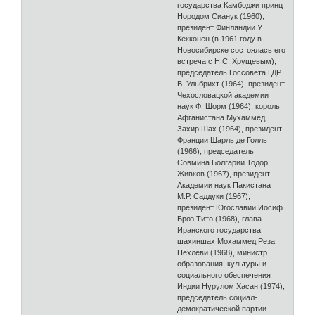
государства Камбоджи принц
Нородом Сианук (1960),
президент Финляндии У.
Кекконен (в 1961 году в
Новосибирске состоялась его
встреча с Н.С. Хрущевым),
председатель Госсовета ГДР
В. Ульбрихт (1964), президент
Чехословацкой академии
наук Ф. Шорм (1964), король
Афганистана Мухаммед
Захир Шах (1964), президент
Франции Шарль де Голль
(1966), председатель
Совмина Болгарии Тодор
Живков (1967), президент
Академии наук Пакистана
М.Р. Саддуки (1967),
президент Югославии Иосиф
Броз Тито (1968), глава
Иранского государства
шахиншах Мохаммед Реза
Пехлеви (1968), министр
образования, культуры и
социального обеспечения
Индии Нурулом Хасан (1974),
председатель социал-
демократической партии