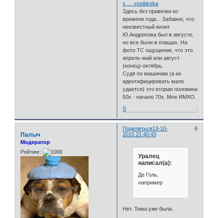
s … vosibirska
Здесь без привязки ко
времени года... Забавно, что
неизвестный визит
Ю.Андропова был в августе,
но все были в плащах. На
фото ТС ощущение, что это
апрель-май или август
(конец)-октябрь.
Судя по машинам (а их
идентифицировать мало
удается) это вторая половина
50х - начало 70х. Мое ИМХО.
0
Поделиться
13-10-
6
Палыч
2015 21:40:43
Модератор
Рейтинг:
Уралец
написал(а):
Де Голь,
например
Нет. Тема уже была.