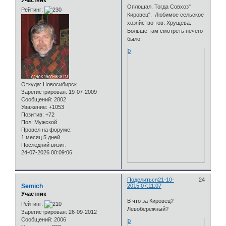
Оплошал. Тогда Совхоз"
Рейтинг:
Кировец". Любимое сельское
хозяйство тов. Хрущёва.
Больше там смотреть нечего
было.
0
Откуда:
Новосибирск
Зарегистрирован
: 19-07-2009
Сообщений:
2802
Уважение:
+1053
Позитив:
+72
Пол:
Мужской
Провел на форуме:
1 месяц 5 дней
Последний визит:
24-07-2026 00:09:06
Поделиться
21-10-
24
Semich
2015 07:11:07
Участник
В что за Кировец?
Рейтинг:
Левобережный?
Зарегистрирован
: 26-09-2012
Сообщений:
2006
0