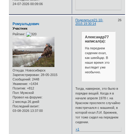
24-07-2026 00:09:06
Поделиться
21-10-
26
Ромуальдович
2015 19:30:14
Участник
Рейтинг:
Александр77
написал(а):
На переднем
сидении ехал,
как швейцар. В
наше время это
выглядит уже
Откуда:
Новосибирск
необычно.
Зарегистрирован
: 28-05-2015
Сообщений:
2448
Уважение:
+1434
Позитив:
+812
Тогда, наверное, это было в
Пол:
Мужской
порядке вещей. Когда я в
Провел на форуме:
начале апреля 1978 г. на
2 месяца 26 дней
Красном проспекте случайно
Последний визит:
повстречался с машиной, в
03-08-2026 13:37:00
которой ехал Л.И. Брежнев,
тот тоже сидел на переднем
сидении.
+1