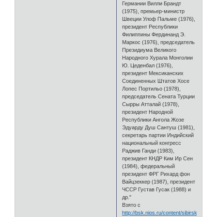
Германии Вилли Брандт
(1975), премьер-министр
Швеции Улоф Пальме (1976),
президент Республики
Филиппины Фердинанд Э.
Маркос (1976), председатель
Президиума Великого
Народного Хурала Монголии
Ю. Цеденбал (1976),
президент Мексиканских
Соединенных Штатов Хосе
Лопес Портильо (1978),
председатель Сената Турции
Сырры Атталай (1978),
президент Народной
Республики Ангола Жозе
Эдуарду Душ Сантуш (1981),
секретарь партии Индийский
национальный конгресс
Раджив Ганди (1983),
президент КНДР Ким Ир Сен
(1984), федеральный
президент ФРГ Рихард фон
Вайцзеккер (1987), президент
ЧССР Густав Гусак (1988) и
др."
Взято с
http://bsk.nios.ru/content/sibirskaya-