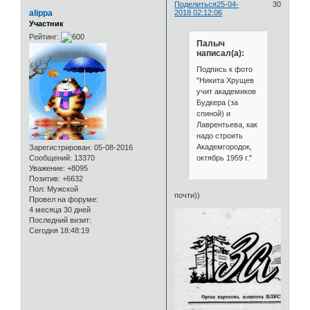
Поделиться
25-04-
30
alippa
2018 02:12:06
Участник
Рейтинг:
Палыч
написал(а):
Подпись к фото
"Никита Хрущев
учит академиков
Будкера (за
спиной) и
Лаврентьева, как
надо строить
Академгородок,
Зарегистрирован
: 05-08-2016
октябрь 1959 г."
Сообщений:
13370
Уважение:
+8095
Позитив:
+6632
Пол:
Мужской
почти))
Провел на форуме:
4 месяца 30 дней
Последний визит:
Сегодня 18:48:19