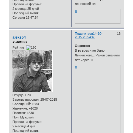
Ленинский же!
Провел на форуме:
2 месяца 25 дней
0
Последний визит:
Сегодня 16:47:54
Поделиться
14-10-
16
aleks54
2015 20:54:40
Участник
Ощепков
Рейтинг:
В то время не было
Ленинского... Район означили
лет через 11.
0
Откуда:
Нск
Зарегистрирован
: 25-07-2015
Сообщений:
1684
Уважение:
+1028
Позитив:
+830
Пол:
Мужской
Провел на форуме:
2 месяца 4 дня
Последний визит: