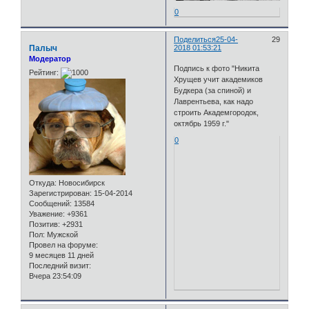
0
Поделиться
25-04-
29
Палыч
2018 01:53:21
Модератор
Подпись к фото "Никита
Рейтинг:
Хрущев учит академиков
Будкера (за спиной) и
Лаврентьева, как надо
строить Академгородок,
октябрь 1959 г."
0
Откуда:
Новосибирск
Зарегистрирован
: 15-04-2014
Сообщений:
13584
Уважение:
+9361
Позитив:
+2931
Пол:
Мужской
Провел на форуме:
9 месяцев 11 дней
Последний визит:
Вчера 23:54:09