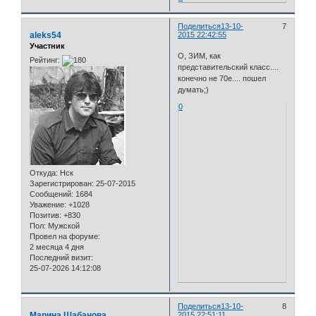
Поделиться
13-10-
7
aleks54
2015 22:42:55
Участник
О, ЗИМ, как
Рейтинг:
представительский класс....
конечно не 70е.... пошел
думать;)
0
Откуда:
Нск
Зарегистрирован
: 25-07-2015
Сообщений:
1684
Уважение:
+1028
Позитив:
+830
Пол:
Мужской
Провел на форуме:
2 месяца 4 дня
Последний визит:
25-07-2026 14:12:08
Поделиться
13-10-
8
Марина Шабанова
2015 22:51:11