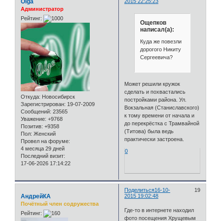
Olga
2015 22:25:23
Администратор
Рейтинг:
Ощепков
написал(а):
Куда же повезли
дорогого Никиту
Сергеевича?
Может решили кружок
сделать и похвастались
Откуда:
Новосибирск
постройками района. Ул.
Зарегистрирован
: 19-07-2009
Вокзальная (Станиславского)
Сообщений:
23565
к тому времени от начала и
Уважение:
+9768
до перекрёстка с Трамвайной
Позитив:
+9358
(Титова) была ведь
Пол:
Женский
практически застроена.
Провел на форуме:
4 месяца 29 дней
0
Последний визит:
17-06-2026 17:14:22
Поделиться
16-10-
19
АндрейКА
2015 19:02:48
Почётный член содружества
Где-то в интернете находил
Рейтинг:
фото посещения Хрущевым