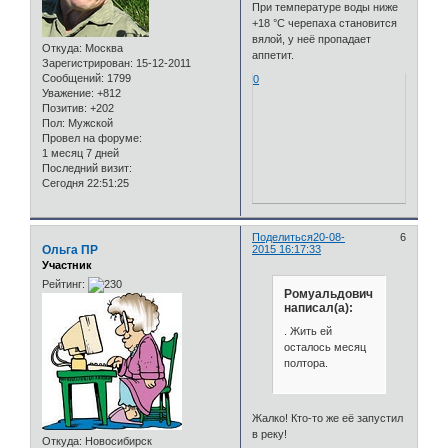
При температуре воды ниже
+18 °C черепаха становится
вялой, у неё пропадает
Откуда:
Москва
аппетит.
Зарегистрирован
: 15-12-2011
Сообщений:
1799
0
Уважение:
+812
Позитив:
+202
Пол:
Мужской
Провел на форуме:
1 месяц 7 дней
Последний визит:
Сегодня 22:51:25
Поделиться
20-08-
6
Ольга ПР
2015 16:17:33
Участник
Рейтинг:
Ромуальдович
написал(а):
. Жить ей
осталось месяц
полтора.
Жалко! Кто-то же её запустил
в реку!
Откуда:
Новосибирск