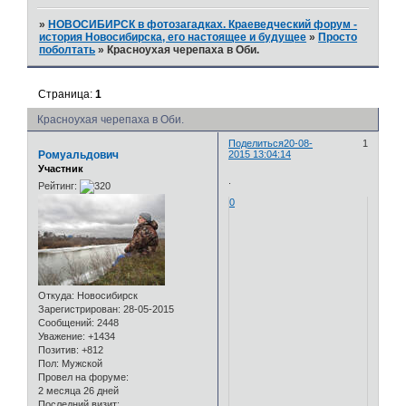
»
НОВОСИБИРСК в фотозагадках. Краеведческий форум -
история Новосибирска, его настоящее и будущее
»
Просто
поболтать
»
Красноухая черепаха в Оби.
Страница:
1
Красноухая черепаха в Оби.
Поделиться
20-08-
1
Ромуальдович
2015 13:04:14
Участник
.
Рейтинг:
0
Откуда:
Новосибирск
Зарегистрирован
: 28-05-2015
Сообщений:
2448
Уважение:
+1434
Позитив:
+812
Пол:
Мужской
Провел на форуме:
2 месяца 26 дней
Последний визит: