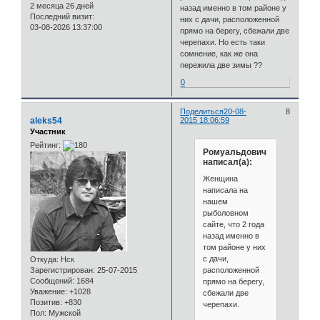
2 месяца 26 дней
назад именно в том районе у
Последний визит:
них с дачи, расположенной
03-08-2026 13:37:00
прямо на берегу, сбежали две
черепахи. Но есть таки
сомнение, как же она
пережила две зимы ??
0
Поделиться
20-08-
8
aleks54
2015 18:06:59
Участник
Рейтинг:
Ромуальдович
написал(а):
Женщина
написала на
нашем
рыболовном
сайте, что 2 года
назад именно в
том районе у них
с дачи,
Откуда:
Нск
расположенной
Зарегистрирован
: 25-07-2015
Сообщений:
1684
прямо на берегу,
Уважение:
+1028
сбежали две
Позитив:
+830
черепахи.
Пол:
Мужской