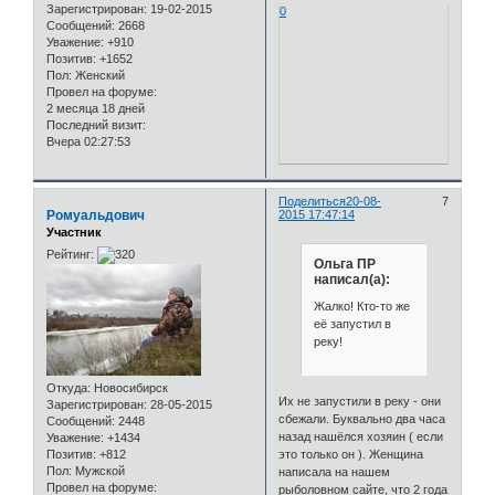
Зарегистрирован
: 19-02-2015
0
Сообщений:
2668
Уважение:
+910
Позитив:
+1652
Пол:
Женский
Провел на форуме:
2 месяца 18 дней
Последний визит:
Вчера 02:27:53
Поделиться
20-08-
7
Ромуальдович
2015 17:47:14
Участник
Рейтинг:
Ольга ПР
написал(а):
Жалко! Кто-то же
её запустил в
реку!
Откуда:
Новосибирск
Их не запустили в реку - они
Зарегистрирован
: 28-05-2015
сбежали. Буквально два часа
Сообщений:
2448
назад нашёлся хозяин ( если
Уважение:
+1434
Позитив:
+812
это только он ). Женщина
Пол:
Мужской
написала на нашем
Провел на форуме:
рыболовном сайте, что 2 года