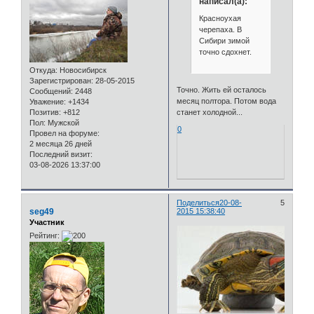
написал(а):
Красноухая
черепаха. В
Сибири зимой
точно сдохнет.
Откуда:
Новосибирск
Зарегистрирован
: 28-05-2015
Точно. Жить ей осталось
Сообщений:
2448
месяц полтора. Потом вода
Уважение:
+1434
Позитив:
+812
станет холодной...
Пол:
Мужской
0
Провел на форуме:
2 месяца 26 дней
Последний визит:
03-08-2026 13:37:00
Поделиться
20-08-
5
seg49
2015 15:38:40
Участник
Рейтинг: