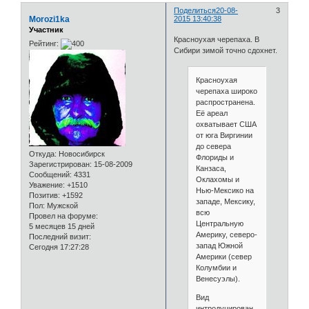
Поделиться
20-08-
3
Morozi1ka
2015 13:40:38
Участник
Красноухая черепаха. В
Рейтинг:
Сибири зимой точно сдохнет.
Красноухая
черепаха широко
распространена.
Её ареал
охватывает США
от юга Виргинии
до севера
Откуда:
Новосибирск
Флориды и
Зарегистрирован
: 15-08-2009
Канзаса,
Сообщений:
4331
Оклахомы и
Уважение:
+1510
Нью-Мексико на
Позитив:
+1592
западе, Мексику,
Пол:
Мужской
всю
Провел на форуме:
Центральную
5 месяцев 15 дней
Америку, северо-
Последний визит:
запад Южной
Сегодня 17:27:28
Америки (север
Колумбии и
Венесуэлы).
Вид
интродуцирован