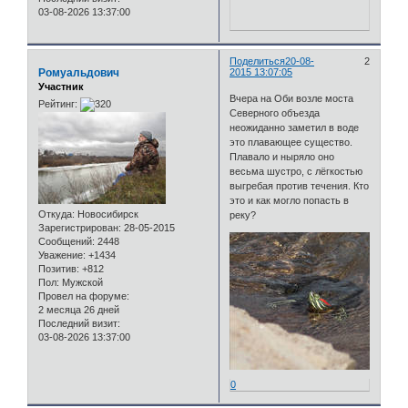
03-08-2026 13:37:00
Поделиться
20-08-
2
Ромуальдович
2015 13:07:05
Участник
Вчера на Оби возле моста
Рейтинг:
Северного объезда
неожиданно заметил в воде
это плавающее существо.
Плавало и ныряло оно
весьма шустро, с лёгкостью
выгребая против течения. Кто
это и как могло попасть в
Откуда:
Новосибирск
реку?
Зарегистрирован
: 28-05-2015
Сообщений:
2448
Уважение:
+1434
Позитив:
+812
Пол:
Мужской
Провел на форуме:
2 месяца 26 дней
Последний визит:
03-08-2026 13:37:00
0