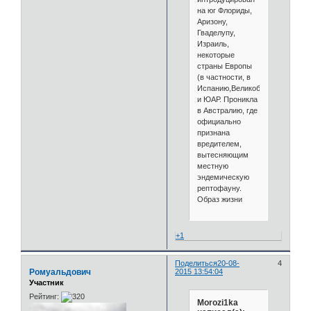
на юг Флориды,
Аризону,
Гваделупу,
Израиль,
некоторые
страны Европы
(в частности, в
Испанию,Великобританию)
и ЮАР. Проникла
в Австралию, где
официально
признана
вредителем,
вытесняющим
местную
эндемическую
рептофауну.
Образ жизни
+1
Поделиться
20-08-
4
Ромуальдович
2015 13:54:04
Участник
Рейтинг:
Morozi1ka