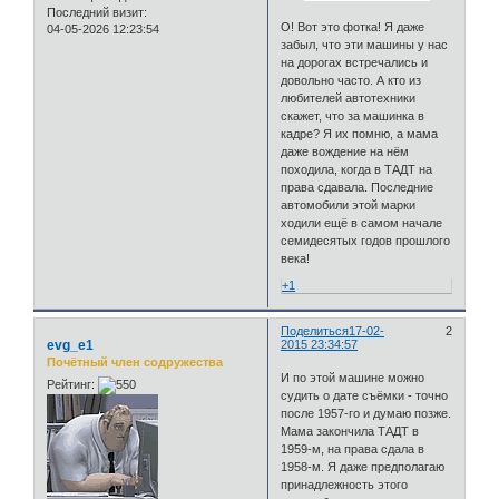
Последний визит:
О! Вот это фотка! Я даже
04-05-2026 12:23:54
забыл, что эти машины у нас
на дорогах встречались и
довольно часто. А кто из
любителей автотехники
скажет, что за машинка в
кадре? Я их помню, а мама
даже вождение на нём
походила, когда в ТАДТ на
права сдавала. Последние
автомобили этой марки
ходили ещё в самом начале
семидесятых годов прошлого
века!
+1
Поделиться
17-02-
2
evg_e1
2015 23:34:57
Почётный член содружества
И по этой машине можно
Рейтинг:
судить о дате съёмки - точно
после 1957-го и думаю позже.
Мама закончила ТАДТ в
1959-м, на права сдала в
1958-м. Я даже предполагаю
принадлежность этого