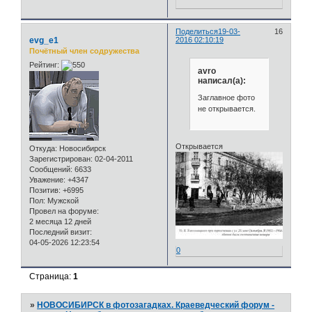
Поделиться
19-03-
16
evg_e1
2016 02:10:19
Почётный член содружества
Рейтинг:
avro
написал(а):
Заглавное фото
не открывается.
Открывается
Откуда:
Новосибирск
Зарегистрирован
: 02-04-2011
Сообщений:
6633
Уважение:
+4347
Позитив:
+6995
Пол:
Мужской
Провел на форуме:
2 месяца 12 дней
Последний визит:
04-05-2026 12:23:54
0
Страница:
1
»
НОВОСИБИРСК в фотозагадках. Краеведческий форум -