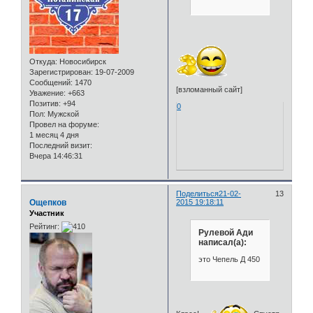
Откуда:
Новосибирск
Зарегистрирован
: 19-07-2009
Сообщений:
1470
[взломанный сайт]
Уважение:
+663
Позитив:
+94
0
Пол:
Мужской
Провел на форуме:
1 месяц 4 дня
Последний визит:
Вчера 14:46:31
Поделиться
21-02-
13
Ощепков
2015 19:18:11
Участник
Рейтинг:
Рулевой Ади
написал(а):
это Чепель Д 450