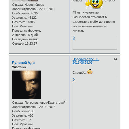
Класс!
Спустя
Откуда:
Новосибирск
Зарегистрирован
: 22-12-2011
45 лет я узнал как
Сообщений:
4635
называется это авто! А
Уважение:
+3122
взрослые в моём детстве не
Позитив:
+4885
Пол:
Мужской
могли ничего толкового
Провел на форуме:
сказать.
2 месяца 25 дней
0
Последний визит:
Сегодня 16:23:57
Поделиться
22-02-
14
Рулевой Ади
2015 00:29:05
Участник
Спасибо.
0
Откуда:
Петропавловск-Камчатский
Зарегистрирован
: 20-02-2015
Сообщений:
33
Уважение:
+20
Позитив:
+27
Пол:
Мужской
Провел на форуме: