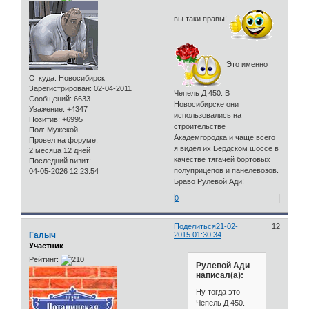
вы таки правы!
Это именно
Откуда:
Новосибирск
Зарегистрирован
: 02-04-2011
Чепель Д 450. В
Сообщений:
6633
Новосибирске они
Уважение:
+4347
использовались на
Позитив:
+6995
строительстве
Пол:
Мужской
Академгородка и чаще всего
Провел на форуме:
я видел их Бердском шоссе в
2 месяца 12 дней
качестве тягачей бортовых
Последний визит:
полуприцепов и панелевозов.
04-05-2026 12:23:54
Браво Рулевой Ади!
0
Поделиться
21-02-
12
Галыч
2015 01:30:34
Участник
Рейтинг:
Рулевой Ади
написал(а):
Ну тогда это
Чепель Д 450.