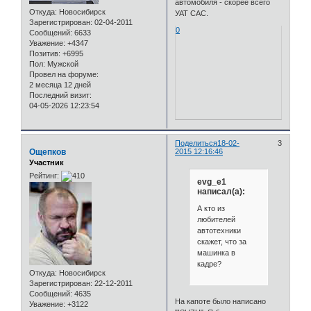
автомобиля - скорее всего
Откуда:
Новосибирск
УАТ САС.
Зарегистрирован
: 02-04-2011
0
Сообщений:
6633
Уважение:
+4347
Позитив:
+6995
Пол:
Мужской
Провел на форуме:
2 месяца 12 дней
Последний визит:
04-05-2026 12:23:54
Поделиться
18-02-
3
Ощепков
2015 12:16:46
Участник
Рейтинг:
evg_e1
написал(а):
А кто из
любителей
автотехники
скажет, что за
машинка в
кадре?
Откуда:
Новосибирск
Зарегистрирован
: 22-12-2011
Сообщений:
4635
На капоте было написано
Уважение:
+3122