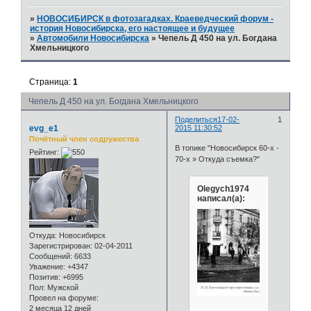
»
НОВОСИБИРСК в фотозагадках. Краеведческий форум -
история Новосибирска, его настоящее и будущее
»
Автомобили Новосибирска
»
Чепель Д 450 на ул. Богдана
Хмельницкого
Страница:
1
Чепель Д 450 на ул. Богдана Хмельницкого
Поделиться
17-02-
1
evg_e1
2015 11:30:52
Почётный член содружества
В топике "Новосибирск 60-х -
Рейтинг:
70-х » Откуда съемка?"
Olegych1974
написал(а):
Откуда:
Новосибирск
Зарегистрирован
: 02-04-2011
Сообщений:
6633
Уважение:
+4347
Позитив:
+6995
Пол:
Мужской
Провел на форуме:
2 месяца 12 дней