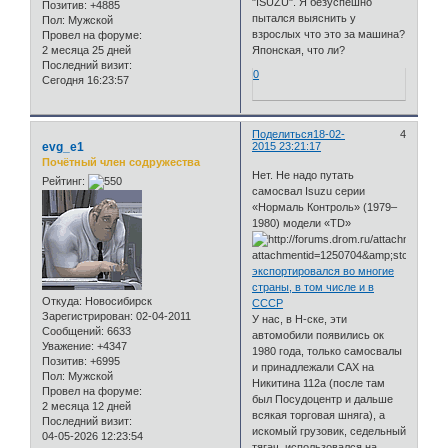
"ISUZU". Я безуспешно
Позитив:
+4885
пытался выяснить у
Пол:
Мужской
взрослых что это за машина?
Провел на форуме:
2 месяца 25 дней
Японская, что ли?
Последний визит:
0
Сегодня 16:23:57
Поделиться
18-02-
4
evg_e1
2015 23:21:17
Почётный член содружества
Нет. Не надо путать
Рейтинг:
самосвал Isuzu серии
«Нормаль Контроль» (1979–
1980) модели «TD»
экспортировался во многие
страны, в том числе и в
Откуда:
Новосибирск
СССР
Зарегистрирован
: 02-04-2011
У нас, в Н-ске, эти
Сообщений:
6633
автомобили появились ок
Уважение:
+4347
1980 года, только самосвалы
Позитив:
+6995
и принадлежали САХ на
Пол:
Мужской
Никитина 112а (после там
Провел на форуме:
был Посудоцентр и дальше
2 месяца 12 дней
всякая торговая шняга), а
Последний визит:
искомый грузовик, седельный
04-05-2026 12:23:54
тягач, использовался на