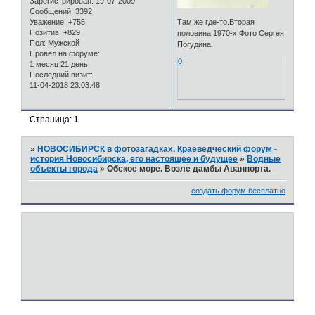
Зарегистрирован
: 19-07-2009
Сообщений:
3392
Уважение:
+755
Там же где-то.Вторая
Позитив:
+829
половина 1970-х.Фото Сергея
Пол:
Мужской
Погудина.
Провел на форуме:
0
1 месяц 21 день
Последний визит:
11-04-2018 23:03:48
Страница:
1
»
НОВОСИБИРСК в фотозагадках. Краеведческий форум -
история Новосибирска, его настоящее и будущее
»
Водные
объекты города
»
Обское море. Возле дамбы Аванпорта.
создать форум бесплатно