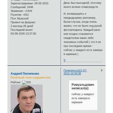
День был выходной, поэтому
Зарегистрирован
: 28-05-2015
много всяких плавсредств.
Сообщений:
2448
Уважение:
+1434
И, возвращаясь к
Позитив:
+812
предыдущему разговору.
Пол:
Мужской
Были случаи, когда очень
Провел на форуме:
жалел, что не было под рукой
2 месяца 26 дней
фотоаппарата. Каждый рано
Последний визит:
03-08-2026 13:37:00
или поздно становится
свидетелем каких либо
значимых событий ( это я не
про последнее время -
сейчас у каждого есть камера
в кармане )
0
Поделиться
21-07-
9
Андрей Пилипенко
2015 10:30:38
Почётный член содружества
Рейтинг:
Ромуальдович
написал(а):
сейчас у каждого
есть камера в
кармане