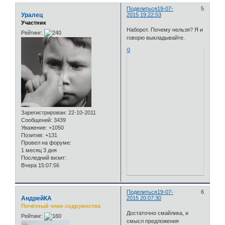
Поделиться
19-07-
5
Уралец
2015 19:22:53
Участник
Наборот. Почему нельзя? Я и
Рейтинг:
говорю выкладывайте.
0
Зарегистрирован
: 22-10-2011
Сообщений:
3439
Уважение:
+1050
Позитив:
+131
Провел на форуме:
1 месяц 3 дня
Последний визит:
Вчера 15:07:56
Поделиться
19-07-
6
АндрейКА
2015 20:07:30
Почётный член содружества
Достаточно смайлика, и
Рейтинг:
смысл предложения