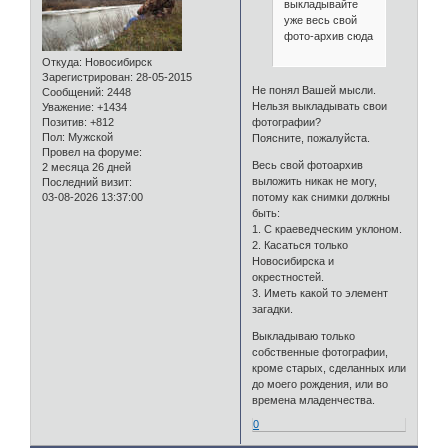
выкладывайте
уже весь свой
фото-архив сюда
Откуда:
Новосибирск
Зарегистрирован
: 28-05-2015
Не понял Вашей мысли.
Сообщений:
2448
Нельзя выкладывать свои
Уважение:
+1434
Позитив:
+812
фотографии?
Пол:
Мужской
Поясните, пожалуйста.
Провел на форуме:
Весь свой фотоархив
2 месяца 26 дней
выложить никак не могу,
Последний визит:
03-08-2026 13:37:00
потому как снимки должны
быть:
1. С краеведческим уклоном.
2. Касаться только
Новосибирска и
окрестностей.
3. Иметь какой то элемент
загадки.
Выкладываю только
собственные фотографии,
кроме старых, сделанных или
до моего рождения, или во
времена младенчества.
0