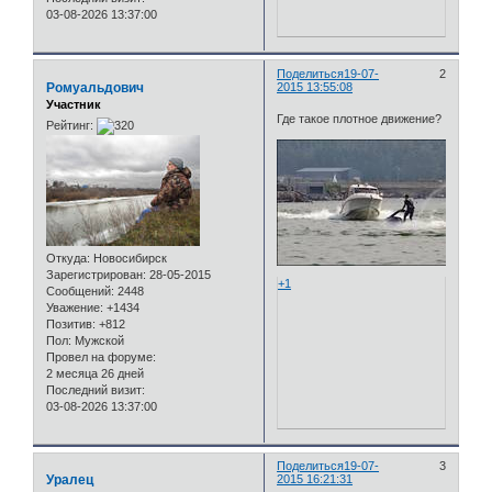
03-08-2026 13:37:00
Поделиться
19-07-
2
Ромуальдович
2015 13:55:08
Участник
Где такое плотное движение?
Рейтинг:
Откуда:
Новосибирск
Зарегистрирован
: 28-05-2015
+1
Сообщений:
2448
Уважение:
+1434
Позитив:
+812
Пол:
Мужской
Провел на форуме:
2 месяца 26 дней
Последний визит:
03-08-2026 13:37:00
Поделиться
19-07-
3
Уралец
2015 16:21:31