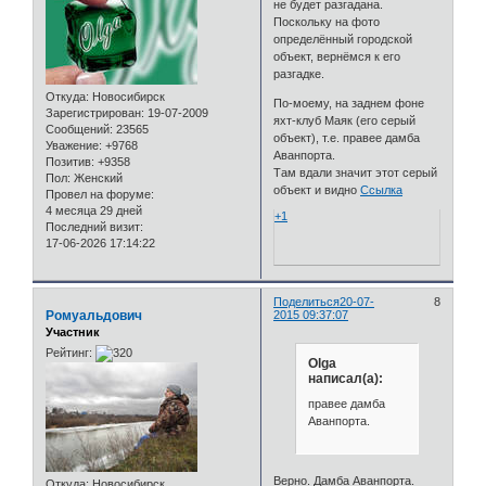
не будет разгадана.
Поскольку на фото
определённый городской
объект, вернёмся к его
разгадке.
Откуда:
Новосибирск
По-моему, на заднем фоне
Зарегистрирован
: 19-07-2009
яхт-клуб Маяк (его серый
Сообщений:
23565
объект), т.е. правее дамба
Уважение:
+9768
Аванпорта.
Позитив:
+9358
Там вдали значит этот серый
Пол:
Женский
объект и видно
Ссылка
Провел на форуме:
4 месяца 29 дней
+1
Последний визит:
17-06-2026 17:14:22
Поделиться
20-07-
8
Ромуальдович
2015 09:37:07
Участник
Рейтинг:
Olga
написал(а):
правее дамба
Аванпорта.
Верно. Дамба Аванпорта.
Откуда:
Новосибирск