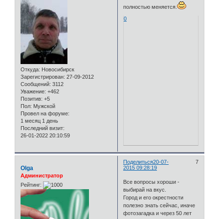
полностью меняется.
0
Откуда:
Новосибирск
Зарегистрирован
: 27-09-2012
Сообщений:
3112
Уважение:
+462
Позитив:
+5
Пол:
Мужской
Провел на форуме:
1 месяц 1 день
Последний визит:
26-01-2022 20:10:59
Поделиться
20-07-
7
Olga
2015 09:28:19
Администратор
Все вопросы хороши -
Рейтинг:
выбирай на вкус.
Город и его окрестности
полезно знать сейчас, иначе
фотозагадка и через 50 лет