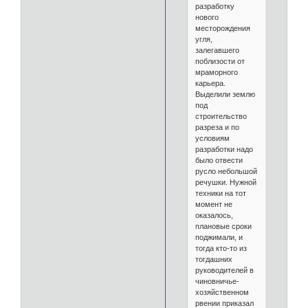
разработку
нового
месторождения
угля,
залегавшего
поблизости от
мраморного
карьера.
Выделили землю
под
строительство
разреза и по
условиям
разработки надо
было отвести
русло небольшой
речушки. Нужной
техники на тот
момент не
оказалось,
плановые сроки
поджимали, и
тогда кто-то из
тогдашних
руководителей в
чиновничье-
хозяйственном
рвении приказал