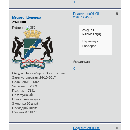
+1
Поделиться
01-08-
9
Михаил Цененко
2018 14:45:56
Участник
Рейтинг:
evg_e1
написал(а):
Пирамиды
наоборот
Амфитеатр
0
Откуда:
Новосибирск. Золотая Нива
Зарегистрирован
: 24-10-2017
Сообщений:
11364
Уважение:
+2903
Позитив:
+7131
Пол:
Мужской
Провел на форуме:
3 месяца 10 дней
Последний визит:
Сегодня 07:18:10
Поделиться
01-08-
10