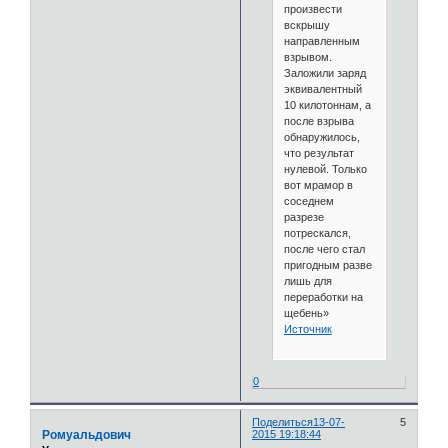
произвести
вскрышу
направленным
взрывом.
Заложили заряд
эквивалентный
10 килотоннам, а
после взрыва
обнаружилось,
что результат
нулевой. Только
вот мрамор в
соседнем
разрезе
потрескался,
после чего стал
пригодным разве
лишь для
переработки на
щебень»
Источник
0
Поделиться
13-07-
5
Ромуальдович
2015 19:18:44