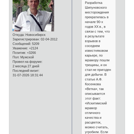
Разработка
Шипуновского
месторождения
прекратилась в
начале 90-х
годов ХХ в., в
связи с тем, что
Откуда:
Новосибирск
в результате
Зарегистрирован
: 02-04-2012
взрывов в
Сообщений:
5209
соседнем
Уважение:
+2124
известняковом
Позитив:
+3266
карьере, по
Пол:
Мужской
мрамору пошли
Провел на форуме:
трещины, и он
2 месяца 27 дней
стал не пригоден
Последний визит:
для добычи. В
31-07-2026 18:31:44
статье А.Ф.
Косенкова
«Ветка», так
описывается
этот факт:
«Искитимский
мрамор
отличного
качества и
расцветок,
можно считать,
угробили. Если