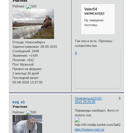
Участник
Рейтинг:
Valer54
написал(а):
Ну наверное
поэтому:
Так оно и есть. Причина -
Откуда:
Новосибирск
головотяпство.
Зарегистрирован
: 28-05-2015
Сообщений:
2448
0
Уважение:
+1434
Позитив:
+812
Пол:
Мужской
Провел на форуме:
2 месяца 26 дней
Последний визит:
03-08-2026 13:37:00
Поделиться
13-07-
6
evg_e1
2015 23:20:35
Участник
Пирамиды наоборот. Фото от
Рейтинг:
motors-nsk
http://motors-nsk.ru/