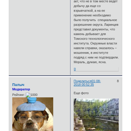
акт, что не в том месте ведет
добычу да еще со
взрывчаткой, а на ее
применение необходимо
было получить специальное
разрешение округа. Ларинцев
представил документы, что
камень добывает для
Томского технологического
института. Окружные власти
навели справки, оказалось –
мошенник, в институте
подряд с ним не подтвердили.
Мораль, думаю, ясна.
0
Поделиться
01-08-
8
Палыч
2018 00:52:35
Модератор
Еще фото
Рейтинг: