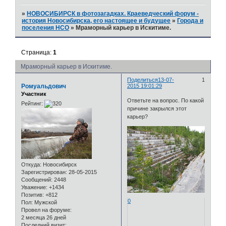
»
НОВОСИБИРСК в фотозагадках. Краеведческий форум -
история Новосибирска, его настоящее и будущее
»
Города и
поселения НСО
»
Мраморный карьер в Искитиме.
Страница:
1
Мраморный карьер в Искитиме.
Поделиться
13-07-
1
Ромуальдович
2015 19:01:29
Участник
Ответьте на вопрос. По какой
Рейтинг:
причине закрылся этот
карьер?
Откуда:
Новосибирск
Зарегистрирован
: 28-05-2015
Сообщений:
2448
Уважение:
+1434
Позитив:
+812
0
Пол:
Мужской
Провел на форуме:
2 месяца 26 дней
Последний визит: