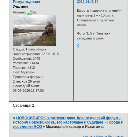
Ромуальдович
2018 14:48:14
Участник
Высота и ширина ступеней -
Рейтинг:
один метр ( + - 10 см. ).
Специально с рулеткой
лазил.
Фото № 5 у Палыча -
середина апреля.
0
Откуда:
Новосибирск
Зарегистрирован
: 28-05-2015
Сообщений:
2448
Уважение:
+1434
Позитив:
+812
Пол:
Мужской
Провел на форуме:
2 месяца 26 дней
Последний визит:
03-08-2026 13:37:00
Страница:
1
»
НОВОСИБИРСК в фотозагадках. Краеведческий форум -
история Новосибирска, его настоящее и будущее
»
Города и
поселения НСО
»
Мраморный карьер в Искитиме.
создать форум бесплатно