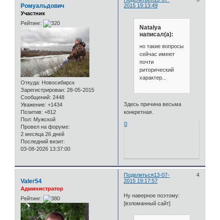
Ромуальдович
2015 19:13:49
Участник
Рейтинг:
Natalya
написал(а):
но такие вопросы
сейчас имеют
почти
риторический
характер...
Откуда:
Новосибирск
Зарегистрирован
: 28-05-2015
Сообщений:
2448
Здесь причина весьма
Уважение:
+1434
Позитив:
+812
конкретная.
Пол:
Мужской
0
Провел на форуме:
2 месяца 26 дней
Последний визит:
03-08-2026 13:37:00
Поделиться
13-07-
4
Valer54
2015 19:17:57
Администратор
Ну наверное поэтому:
Рейтинг:
[взломанный сайт]