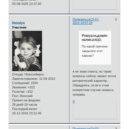
03-08-2026 13:37:00
Поделиться
13-07-
2
Natalya
2015 19:07:24
Участник
Ромуальдович
написал(а):
По какой причине
закрылся этот
карьер?
я не знаю ответа, но такие
Откуда:
Новосибирск
вопросы сейчас имеют почти
Зарегистрирован
: 11-09-2010
риторический характер...
Сообщений:
1554
Обрадуюсь, если в этом
Уважение:
+322
конкретном случае окажусь
Позитив:
+152
неправа.
Пол:
Женский
Провел на форуме:
0
29 дней 18 часов
Последний визит:
20-12-2016 23:21:49
Поделиться
13-07-
3