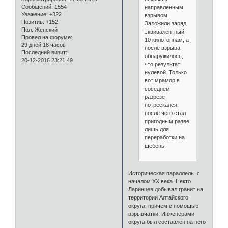
Сообщений:
1554
направленным
Уважение:
+322
взрывом.
Позитив:
+152
Заложили заряд
Пол:
Женский
эквивалентный
Провел на форуме:
10 килотоннам, а
29 дней 18 часов
после взрыва
Последний визит:
обнаружилось,
20-12-2016 23:21:49
что результат
нулевой. Только
вот мрамор в
соседнем
разрезе
потрескался,
после чего стал
пригодным разве
лишь для
переработки на
щебень
Историческая параллель с
началом ХХ века. Некто
Ларинцев добывал гранит на
территории Алтайского
округа, причем с помощью
взрывчатки. Инженерами
округа был составлен на него