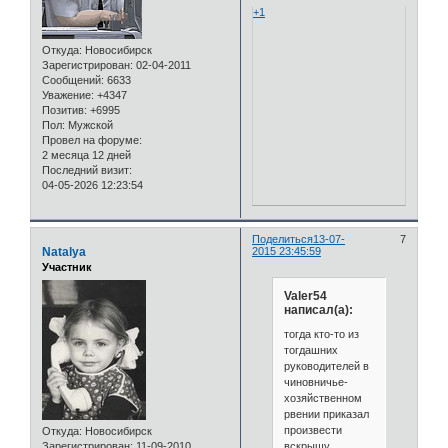
+1
Откуда:
Новосибирск
Зарегистрирован
: 02-04-2011
Сообщений:
6633
Уважение:
+4347
Позитив:
+6995
Пол:
Мужской
Провел на форуме:
2 месяца 12 дней
Последний визит:
04-05-2026 12:23:54
Поделиться
13-07-
7
Natalya
2015 23:45:59
Участник
Valer54
написал(а):
тогда кто-то из
тогдашних
руководителей в
чиновничье-
хозяйственном
рвении приказал
произвести
Откуда:
Новосибирск
вскрышу
Зарегистрирован
: 11-09-2010