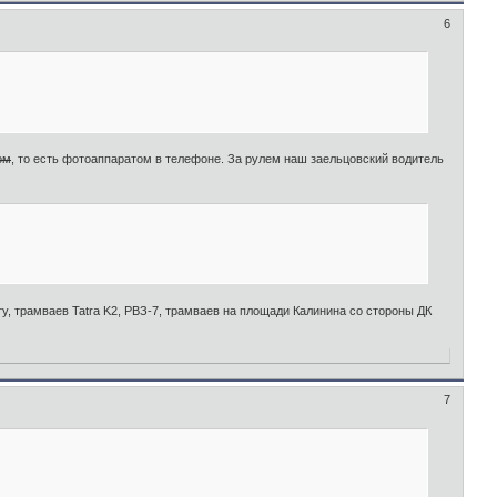
6
ом
, то есть фотоаппаратом в телефоне. За рулем наш заельцовский водитель
у, трамваев Tatra K2, РВЗ-7, трамваев на площади Калинина со стороны ДК
7