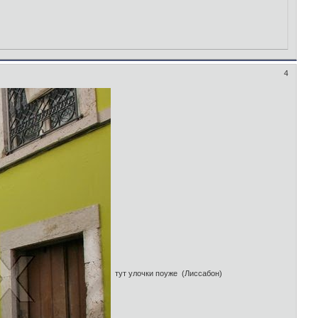
4
тут улочки поуже (Лиссабон)