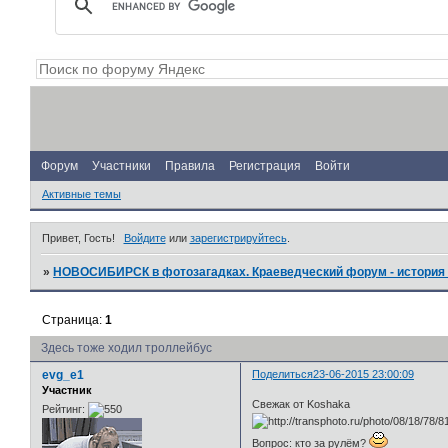
Форум
Участники
Правила
Регистрация
Войти
Активные темы
Привет, Гость!
Войдите
или
зарегистрируйтесь
.
»
НОВОСИБИРСК в фотозагадках. Краеведческий форум - история 
Страница:
1
Здесь тоже ходил троллейбус
evg_e1
Поделиться
23-06-2015 23:00:09
Участник
Свежак от Koshakа
Рейтинг:
Вопрос: кто за рулём?