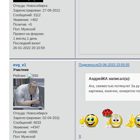
Откуда:
Новосибирск
Зарегистрирован
: 27-09-2012
Сообщений:
3112
Уважение:
+462
Позитив:
+5
Пол:
Мужской
Провел на форуме:
1 месяц 1 день
Последний визит:
26-01-2022 20:10:59
evg_e1
Поделиться
23-06-2015 23:55:55
Участник
Рейтинг:
АндрейКА написал(а):
Ага, свежестью потянуло! За р
картинка, конечно, конкретно по
Откуда:
Новосибирск
Зарегистрирован
: 02-04-2011
Сообщений:
6633
Уважение:
+4347
Позитив:
+6995
0
Пол:
Мужской