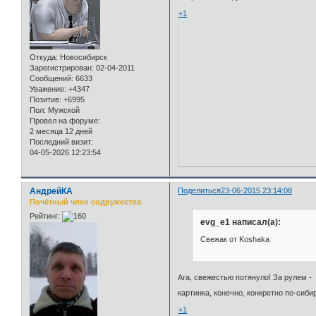
+1
Откуда:
Новосибирск
Зарегистрирован
: 02-04-2011
Сообщений:
6633
Уважение:
+4347
Позитив:
+6995
Пол:
Мужской
Провел на форуме:
2 месяца 12 дней
Последний визит:
04-05-2026 12:23:54
АндрейКА
Поделиться
23-06-2015 23:14:08
Почётный член содружества
Рейтинг:
evg_e1 написал(а):
Свежак от Koshakа
Ага, свежестью потянуло! За рулем -
картинка, конечно, конкретно по-сибир
+1