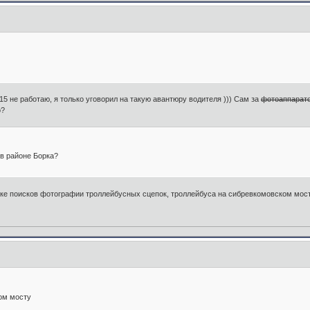
315 не работаю, я только уговорил на такую авантюру водителя ))) Сам за
фотоаппарат
о?
 в районе Борка?
ске поисков фотографии троллейбусных сцепок, троллейбуса на сибревкомовском мост
ом мосту