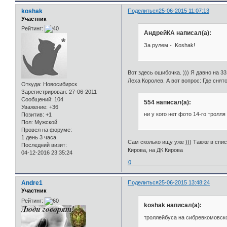
koshak
Поделиться
25-06-2015 11:07:13
Участник
Рейтинг:
АндрейКА написал(а):
За рулем - Koshak!
Вот здесь ошибочка. ))) Я давно на 3
Леха Королев. А вот вопрос: Где снят
Откуда:
Новосибирск
Зарегистрирован
: 27-06-2011
Сообщений:
104
554 написал(а):
Уважение:
+36
ни у кого нет фото 14-го тролля
Позитив:
+1
Пол:
Мужской
Провел на форуме:
1 день 3 часа
Сам сколько ищу уже ))) Также в спи
Последний визит:
Кирова, на ДК Кирова
04-12-2016 23:35:24
0
Andre1
Поделиться
25-06-2015 13:48:24
Участник
Рейтинг:
koshak написал(а):
троллейбуса на сибревкомовск