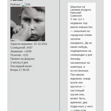
Рейтинг:
Шашлык на
свежем воздухе.
Николай
Самохин
У нас тут с
недавних пор
ввели новшество
— шашлыки на
городском пляже
затеяли
продавать. Да не
Зарегистрирован
: 22-10-2011
какие-нибудь,
Сообщений:
3437
поджаренные на
Уважение:
+1049
сковородке и для
Позитив:
+131
блезиру
Провел на форуме:
1 месяц 3 дня
насаженные на
Последний визит:
шампура, а
Вчера 17:36:03
естественные.
Поставили
жаровню; повар
возле нее
крутится —
настоящий
грузин или,
может быть,
армянин; два
подручных у него
— один угли