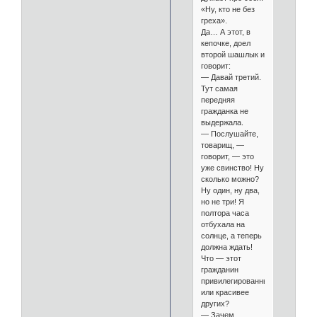
«Ну, кто не без
греха».
Да… А этот, в
кепочке, доел
второй шашлык и
говорит:
— Давай третий.
Тут самая
передняя
гражданка не
выдержала.
— Послушайте,
товарищ, —
говорит, — это
уже свинство! Ну
сколько можно?
Ну один, ну два,
но не три! Я
полтора часа
отбухала на
солнце, а теперь
должна ждать!
Что — этот
гражданин
привилегированный
или красивее
других?
— Зачем