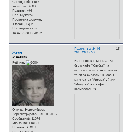
Сообщений:
1469
Уважение:
+663
Позитив:
+94
Пол:
Мужской
Провел на форуме:
1 месяц 4 дня
Последний визит:
10-07-2026 19:39:06
Поделиться
24-03-
15
Женя
2016 20:17:59
Участник
На Проспекте Маркса , 51
Рейтинг:
было кафе "Улыбка" , а
очередь то ли за шашлыком ,
то ли за билетами в кассы
кинотеатра "Аврора" . ( или
"Минутка" это кафе
называлось ?)
0
Откуда:
Новосибирск
Зарегистрирован
: 31-01-2016
Сообщений:
11874
Уважение:
+10164
Позитив:
+10168
Пол:
Мужской