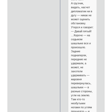
А грузчик,
видать, насчет
дипломатии ни в
дугу — никак не
может оценить
обстановку.
Утерся и говорит:
— Давай пятый!
…Короче — на
седьмом
шашлыке все и
произошло.
Задние
поднаперли,
передние не
удержали, а
может, не
захотели
удерживать —
жаровня
перевернулась,
шашлыки — в
разные стороны,
угли на землю.
Там кто-то
необутыми
ногами по углям
прошелся — и,