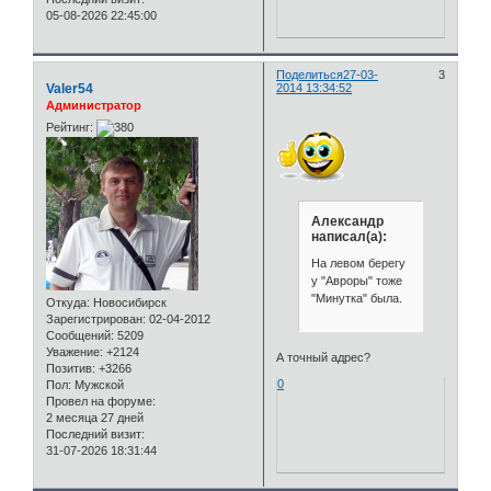
05-08-2026 22:45:00
Поделиться
27-03-
3
Valer54
2014 13:34:52
Администратор
Рейтинг:
Александр
написал(а):
На левом берегу
у "Авроры" тоже
"Минутка" была.
Откуда:
Новосибирск
Зарегистрирован
: 02-04-2012
Сообщений:
5209
Уважение:
+2124
А точный адрес?
Позитив:
+3266
0
Пол:
Мужской
Провел на форуме:
2 месяца 27 дней
Последний визит:
31-07-2026 18:31:44