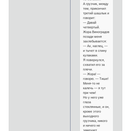
А грузчик, между
тем, прикончил
третий шашлык и
говорит:
— Давай
четвертый.
Жора Виноградов
позади меня
захлебывается:
— Ах, наглец, —
и тычет в спину
кулаками.
Я повернулся,
схватил его за
плечи.
— Жора! —
говорю. — Тише!
Меня-то не
калечь — я тут
при чем!
Но у него уже
глаза
стеклянные, и он,
кроме этого
выходного
грузчика, никого
и ничего не
замечает.