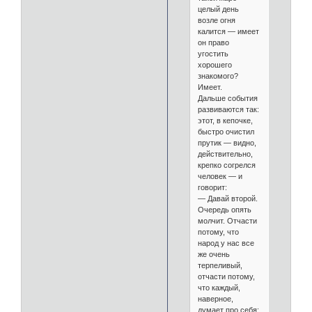
целый день
возле огня
калится — имеет
он право
угостить
хорошего
знакомого?
Имеет.
Дальше события
развиваются так:
этот, в кепочке,
быстро очистил
прутик — видно,
действительно,
крепко согрелся
человек — и
говорит:
— Давай второй.
Очередь опять
молчит. Отчасти
потому, что
народ у нас все
же очень
терпеливый,
отчасти потому,
что каждый,
наверное,
думает про себя: