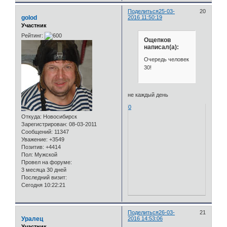
Поделиться
25-03-
20
golod
2016 11:50:19
Участник
Рейтинг:
Ощепков
написал(а):
Очередь человек
30!
не каждый день
0
Откуда:
Новосибирск
Зарегистрирован
: 08-03-2011
Сообщений:
11347
Уважение:
+3549
Позитив:
+4414
Пол:
Мужской
Провел на форуме:
3 месяца 30 дней
Последний визит:
Сегодня 10:22:21
Поделиться
26-03-
21
Уралец
2016 14:53:06
Участник