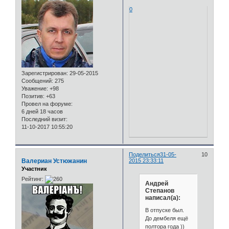
0
Зарегистрирован
: 29-05-2015
Сообщений:
275
Уважение:
+98
Позитив:
+63
Провел на форуме:
6 дней 18 часов
Последний визит:
11-10-2017 10:55:20
Поделиться
31-05-
10
Валериан Устюжанин
2015 23:33:11
Участник
Рейтинг:
Андрей
Степанов
написал(а):
В отпуске был.
До дембеля ещё
полтора года ))