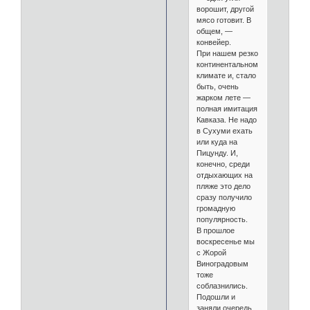
ворошит, другой
мясо готовит. В
общем, —
конвейер.
При нашем резко
континентальном
климате и, стало
быть, очень
жарком лете —
полная имитация
Кавказа. Не надо
в Сухуми ехать
или куда на
Пицунду. И,
конечно, среди
отдыхающих на
пляже это дело
сразу получило
громадную
популярность.
В прошлое
воскресенье мы
с Жорой
Виноградовым
тоже
соблазнились.
Подошли и
заняли очередь.