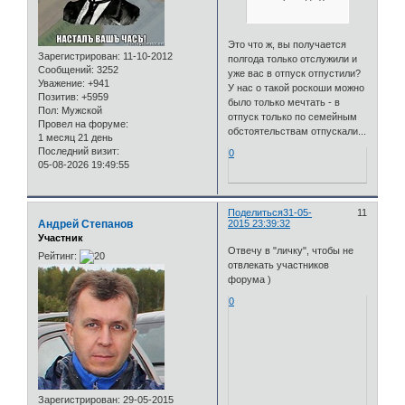
Это что ж, вы получается
Зарегистрирован
: 11-10-2012
полгода только отслужили и
Сообщений:
3252
уже вас в отпуск отпустили?
Уважение:
+941
У нас о такой роскоши можно
Позитив:
+5959
было только мечтать - в
Пол:
Мужской
отпуск только по семейным
Провел на форуме:
обстоятельствам отпускали...
1 месяц 21 день
Последний визит:
0
05-08-2026 19:49:55
Поделиться
31-05-
11
Андрей Степанов
2015 23:39:32
Участник
Отвечу в "личку", чтобы не
Рейтинг:
отвлекать участников
форума )
0
Зарегистрирован
: 29-05-2015