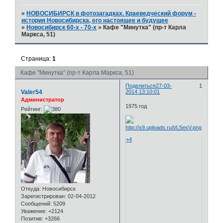
»
НОВОСИБИРСК в фотозагадках. Краеведческий форум -
история Новосибирска, его настоящее и будущее
»
Новосибирск 60-х - 70-х
»
Кафе "Минутка" (пр-т Карла
Маркса, 51)
Страница:
1
Кафе "Минутка" (пр-т Карла Маркса, 51)
Поделиться
27-03-
1
Valer54
2014 13:10:01
Администратор
1975 год
Рейтинг:
+4
Откуда:
Новосибирск
Зарегистрирован
: 02-04-2012
Сообщений:
5209
Уважение:
+2124
Позитив:
+3266