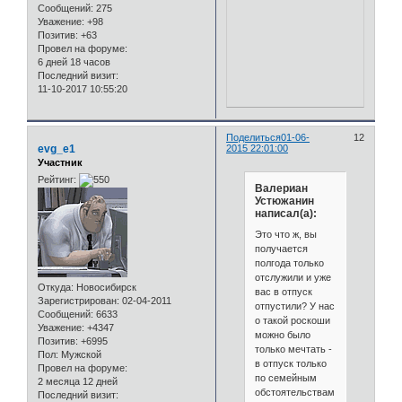
Сообщений:
275
Уважение:
+98
Позитив:
+63
Провел на форуме:
6 дней 18 часов
Последний визит:
11-10-2017 10:55:20
Поделиться
01-06-
12
evg_e1
2015 22:01:00
Участник
Рейтинг:
Валериан
Устюжанин
написал(а):
Это что ж, вы
получается
полгода только
отслужили и уже
Откуда:
Новосибирск
вас в отпуск
Зарегистрирован
: 02-04-2011
отпустили? У нас
Сообщений:
6633
о такой роскоши
Уважение:
+4347
можно было
Позитив:
+6995
только мечтать -
Пол:
Мужской
в отпуск только
Провел на форуме:
по семейным
2 месяца 12 дней
обстоятельствам
Последний визит: