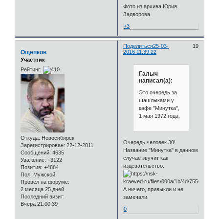
Фото из архива Юрия
Задворова.
+3
Поделиться
25-03-
19
Ощепков
2016 11:39:22
Участник
Рейтинг:
Галыч
написал(а):
Это очередь за
шашлыками у
кафе "Минутка",
1 мая 1972 года.
Откуда:
Новосибирск
Очередь человек 30!
Зарегистрирован
: 22-12-2011
Название "Минутка" в данном
Сообщений:
4635
случае звучит как
Уважение:
+3122
издевательство.
Позитив:
+4884
Пол:
Мужской
Провел на форуме:
2 месяца 25 дней
А ничего, привыкли и не
Последний визит:
замечали.
Вчера 21:00:39
0