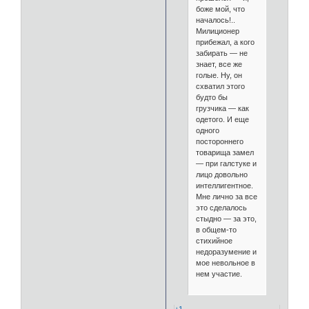
боже мой, что
началось!..
Милиционер
прибежал, а кого
забирать — не
знает, все же
голые. Ну, он
схватил этого
будто бы
грузчика — как
одетого. И еще
одного
постороннего
товарища замел
— при галстуке и
лицо довольно
интеллигентное.
Мне лично за все
это сделалось
стыдно — за это,
в общем-то
стихийное
недоразумение и
мое невольное в
нем участие.
+1