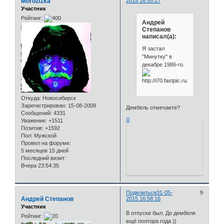
Morozi1ka
2015 16:55:27
Участник
Рейтинг:
Андрей
Степанов
написал(а):
Я застал
"Минутку" в
декабре 1986-го.
Откуда:
Новосибирск
Зарегистрирован
: 15-08-2009
Дембель отмечаете?
Сообщений:
4331
0
Уважение:
+1511
Позитив:
+1592
Пол:
Мужской
Провел на форуме:
5 месяцев 15 дней
Последний визит:
Вчера 23:54:35
Поделиться
31-05-
9
Андрей Степанов
2015 16:58:16
Участник
В отпуске был. До дембеля
Рейтинг:
ещё полтора года ))