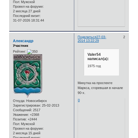
Пол:
Мужской
Провел на форуме:
2 месяца 27 дней
Последний визит:
31-07-2026 18:31:44
Поделиться
27-03-
2
Александр
2014 13:22:29
Участник
Рейтинг:
Valer54
написал(а):
1975 год
Минутка на проспекте
Маркса, сгоревшая в начале
90-х.
0
Откуда:
Новосибирск
Зарегистрирован
: 25-02-2013
Сообщений:
2517
Уважение:
+2368
Позитив:
+2444
Пол:
Мужской
Провел на форуме:
2 месяца 15 дней
Последний визит: