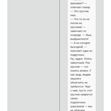
красивее? —
отвечает повар.
— Это грузчик
наш.
— Что-то он не
похож на
грузчика! —
замечают из
очереди. — Ишь,
выфрантился!
— А он сегодня
выходной, —
поясняет один из
подручных.
Ну, ладно. Опять
замолчали. Раз
грузчик — это
понять можно. У
нас ведь людям
лишнего
объяснять не
требуется. Черт
с ним, пусть этот
грузчик нажрется
своих
подопечных
шашлыков — мы
не облезем.