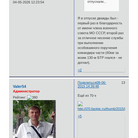
отпускали...
04-05-2026 12:23:54
Я в отпуске дважды был -
первый раз в благодарность
от имени члена военного
совета МО СССР, второй раз
за отличное несение службы
при выполнении
особоважного поручения
командира части (60км за
моим 130-м БТР гнался - не
догнал).
+2
Поделиться
08-06-
13
Valer54
2015 14:39:48
Администратор
Ещё из 70-х
Рейтинг:
+5