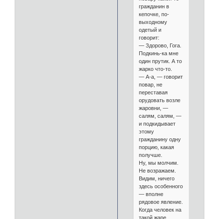
гражданин в
кепочке, по-
выходному
одетый и
говорит:
— Здорово, Гога.
Подкинь-ка мне
один прутик. А то
жарко что-то.
— А-а, — говорит
повар, не
переставая
орудовать возле
жаровни, —
салям, салям, —
и подкидывает
этому
гражданину одну
порцию, какая
получше.
Ну, мы молчим.
Не возражаем.
Видим, ничего
здесь особенного
— вполне
рядовое явление.
Когда человек на
такой жаре