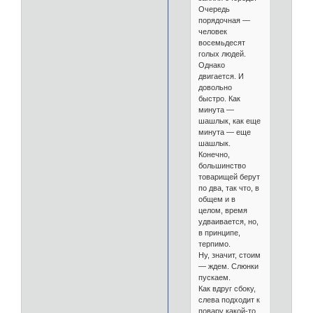
Очередь
порядочная —
человек
восемьдесят
голых людей.
Однако
двигается. И
довольно
быстро. Как
минута —
шашлык, как еще
минута — еще
шашлык.
Конечно,
большинство
товарищей берут
по два, так что, в
общем и в
целом, время
удваивается, но,
в принципе,
терпимо.
Ну, значит, стоим
— ждем. Слюнки
пускаем.
Как вдруг сбоку,
слева подходит к
повару какой-то