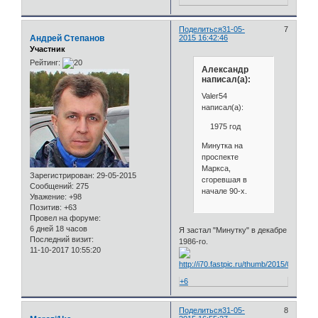
Поделиться
31-05-
7
Андрей Степанов
2015 16:42:46
Участник
Рейтинг:
Александр
написал(а):
Valer54
написал(а):
1975 год
Минутка на
проспекте
Маркса,
Зарегистрирован
: 29-05-2015
сгоревшая в
Сообщений:
275
начале 90-х.
Уважение:
+98
Позитив:
+63
Провел на форуме:
6 дней 18 часов
Я застал "Минутку" в декабре
Последний визит:
1986-го.
11-10-2017 10:55:20
+6
Поделиться
31-05-
8