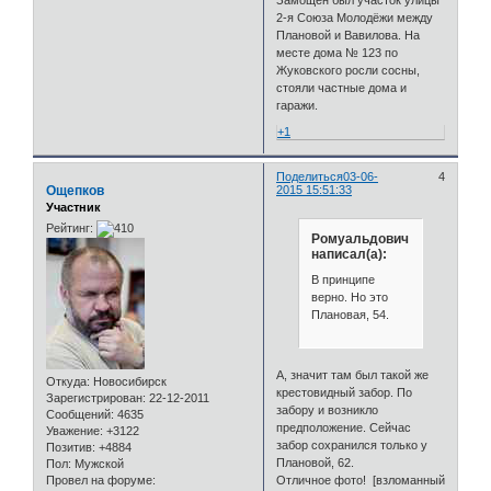
2-я Союза Молодёжи между
Плановой и Вавилова. На
месте дома № 123 по
Жуковского росли сосны,
стояли частные дома и
гаражи.
+1
Поделиться
03-06-
4
Ощепков
2015 15:51:33
Участник
Рейтинг:
Ромуальдович
написал(а):
В принципе
верно. Но это
Плановая, 54.
А, значит там был такой же
Откуда:
Новосибирск
крестовидный забор. По
Зарегистрирован
: 22-12-2011
забору и возникло
Сообщений:
4635
предположение. Сейчас
Уважение:
+3122
забор сохранился только у
Позитив:
+4884
Плановой, 62.
Пол:
Мужской
Отличное фото! [взломанный
Провел на форуме: