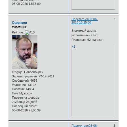
03-08-2026 13:37:00
Поделиться
03-06-
2
Ощепков
2015 15:25:30
Участник
Знакомый домик.
Рейтинг:
[взломанный сайт]
Плановая, 62, однако!
+1
Откуда:
Новосибирск
Зарегистрирован
: 22-12-2011
Сообщений:
4635
Уважение:
+3122
Позитив:
+4884
Пол:
Мужской
Провел на форуме:
2 месяца 25 дней
Последний визит:
06-08-2026 21:00:39
Поделиться
03-06-
3