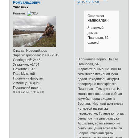
Ромуальдович
2015 15:32:58
Участник
Рейтинг:
Ощепков
написал(а):
Знакомый
домик.
Плановая, 62,
однако!
Откуда:
Новосибирск
Зарегистрирован
: 28-05-2015
В принципе верно. Но это
Сообщений:
2448
Плановая, 54.
Уважение:
+1434
Позитив:
+812
Обратите внимание. Вон та
Пол:
Мужской
гигантская песчаная куча
Провел на форуме:
вдали находилась аккурат
2 месяца 26 дней
посередине перекрёстка
Последний визит:
Плановая - Тимирязева. На
03-08-2026 13:37:00
месте вон тех сосен сейчас
клумбы перед входом в
Зоопарк. Частный дом слева
- угловой на том же
перекрёстке. Плановая тогда
была почти в два раза уже.
Асфальта, естественно, не
было, мощения тоже и была
непросыхающая грязь.
Замощён был участок улицы