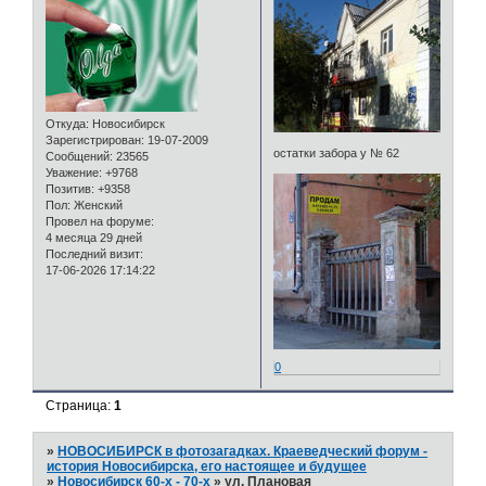
Откуда:
Новосибирск
Зарегистрирован
: 19-07-2009
остатки забора у № 62
Сообщений:
23565
Уважение:
+9768
Позитив:
+9358
Пол:
Женский
Провел на форуме:
4 месяца 29 дней
Последний визит:
17-06-2026 17:14:22
0
Страница:
1
»
НОВОСИБИРСК в фотозагадках. Краеведческий форум -
история Новосибирска, его настоящее и будущее
»
Новосибирск 60-х - 70-х
»
ул. Плановая