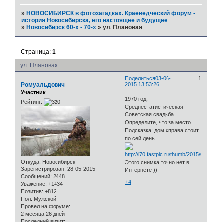
»
НОВОСИБИРСК в фотозагадках. Краеведческий форум -
история Новосибирска, его настоящее и будущее
»
Новосибирск 60-х - 70-х
»
ул. Плановая
Страница:
1
ул. Плановая
Поделиться
03-06-
1
Ромуальдович
2015 13:53:26
Участник
1970 год.
Рейтинг:
Среднестатистическая
Советская свадьба.
Определите, что за место.
Подсказка: дом справа стоит
по сей день.
Откуда:
Новосибирск
Этого снимка точно нет в
Зарегистрирован
: 28-05-2015
Интернете ))
Сообщений:
2448
+4
Уважение:
+1434
Позитив:
+812
Пол:
Мужской
Провел на форуме:
2 месяца 26 дней
Последний визит: