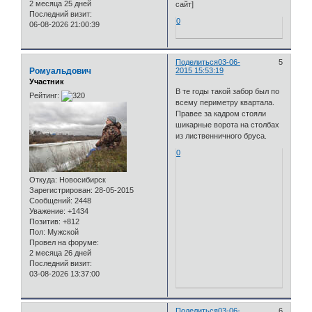
2 месяца 25 дней
сайт]
Последний визит:
0
06-08-2026 21:00:39
Поделиться
03-06-
5
Ромуальдович
2015 15:53:19
Участник
В те годы такой забор был по
Рейтинг:
всему периметру квартала.
Правее за кадром стояли
шикарные ворота на столбах
из лиственничного бруса.
0
Откуда:
Новосибирск
Зарегистрирован
: 28-05-2015
Сообщений:
2448
Уважение:
+1434
Позитив:
+812
Пол:
Мужской
Провел на форуме:
2 месяца 26 дней
Последний визит:
03-08-2026 13:37:00
Поделиться
03-06-
6