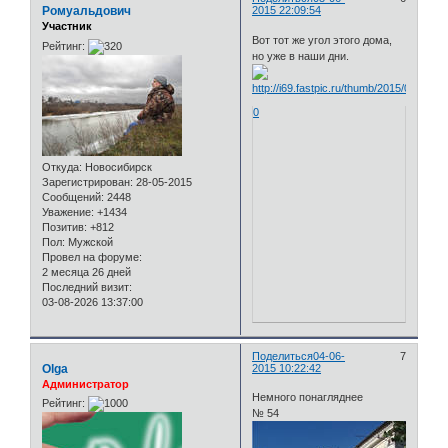
Ромуальдович
2015 22:09:54
Участник
Вот тот же угол этого дома,
Рейтинг:
но уже в наши дни.
0
Откуда:
Новосибирск
Зарегистрирован
: 28-05-2015
Сообщений:
2448
Уважение:
+1434
Позитив:
+812
Пол:
Мужской
Провел на форуме:
2 месяца 26 дней
Последний визит:
03-08-2026 13:37:00
Поделиться
04-06-
7
Olga
2015 10:22:42
Администратор
Немного понагляднее
Рейтинг:
№ 54