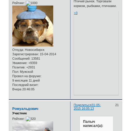
Птичий рынок. Торговали
Рейтинг:
кормом, рыбками, птичками.
+3
Откуда:
Новосибирск
Зарегистрирован
: 15-04-2014
Сообщений:
13581
Уважение:
+9359
Позитив:
+2931
Пол:
Мужской
Провел на форуме:
9 месяцев 11 дней
Последний визит:
Вчера 20:46:05
Поделиться
31-05-
21
Ромуальдович
2015 16:05:13
Участник
Рейтинг:
Палыч
написал(а):