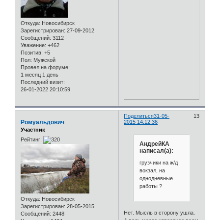
Откуда:
Новосибирск
Зарегистрирован
: 27-09-2012
Сообщений:
3112
Уважение:
+462
Позитив:
+5
Пол:
Мужской
Провел на форуме:
1 месяц 1 день
Последний визит:
26-01-2022 20:10:59
Поделиться
31-05-
13
Ромуальдович
2015 14:12:36
Участник
Рейтинг:
АндрейКА
написал(а):
грузчики на ж/д
вокзал, на
однодневные
работы ?
Откуда:
Новосибирск
Зарегистрирован
: 28-05-2015
Нет. Мысль в сторону ушла.
Сообщений:
2448