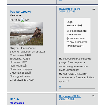
Поделиться
31-05-
19
Ромуальдович
2015 15:37:43
Участник
Рейтинг:
Olga
написал(а):
Мне кажется эти
мужчины на
фото явно чем-
то обмениваются
(или продают).
Откуда:
Новосибирск
Зарегистрирован
: 28-05-2015
Сообщений:
2448
На переднем плане просто
Уважение:
+1434
Позитив:
+812
улица. А вот вдали за
Пол:
Мужской
воротами действительно
Провел на форуме:
было интересно!
2 месяца 26 дней
Ну же! Когда отгадаете,
Последний визит:
скажете же: - А ведь всё было
03-08-2026 13:37:00
просто !
0
Поделиться
31-05-
20
Палыч
2015 16:00:36
Модератор