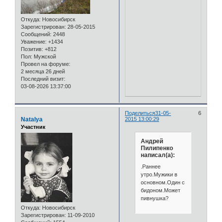
Откуда:
Новосибирск
Зарегистрирован
: 28-05-2015
Сообщений:
2448
Уважение:
+1434
Позитив:
+812
Пол:
Мужской
Провел на форуме:
2 месяца 26 дней
Последний визит:
03-08-2026 13:37:00
Поделиться
31-05-
6
Natalya
2015 13:00:29
Участник
Андрей
Пилипенко
написал(а):
.Раннее
утро.Мужики в
основном.Один с
бидоном.Может
пивнушка?
Откуда:
Новосибирск
Зарегистрирован
: 11-09-2010