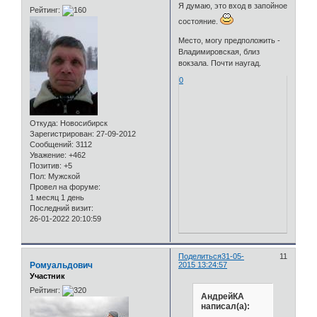
Я думаю, это вход в запойное
Рейтинг:
состояние.
Место, могу предположить -
Владимировская, близ
вокзала. Почти наугад.
0
Откуда:
Новосибирск
Зарегистрирован
: 27-09-2012
Сообщений:
3112
Уважение:
+462
Позитив:
+5
Пол:
Мужской
Провел на форуме:
1 месяц 1 день
Последний визит:
26-01-2022 20:10:59
Поделиться
31-05-
11
Ромуальдович
2015 13:24:57
Участник
Рейтинг:
АндрейКА
написал(а):