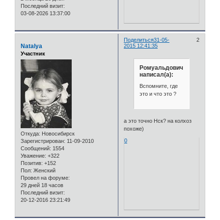
Последний визит:
03-08-2026 13:37:00
Поделиться
31-05-
2
Natalya
2015 12:41:35
Участник
Ромуальдович
написал(а):
Вспомните, где
это и что это ?
а это точно Нск? на колхоз
похоже)
Откуда:
Новосибирск
0
Зарегистрирован
: 11-09-2010
Сообщений:
1554
Уважение:
+322
Позитив:
+152
Пол:
Женский
Провел на форуме:
29 дней 18 часов
Последний визит:
20-12-2016 23:21:49