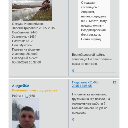
С годами -
соглашусь с
Андреем,
начало-середина
80-х. Место, могу
Откуда:
Новосибирск
предположить -
Зарегистрирован
: 28-05-2015
Владимировская,
Сообщений:
2448
близ вокзала.
Уважение:
+1434
Почти наугад.
Позитив:
+812
Пол:
Мужской
Провел на форуме:
2 месяца 26 дней
Верной дорогой идёте,
Последний визит:
товарищи! Но это с запоем
03-08-2026 13:37:00
никак не связано.
0
Поделиться
31-05-
12
АндрейКА
2015 14:06:05
Почётный член содружества
Ну, опять же по наитию:
Рейтинг:
грузчики на ж/д вокзал, на
однодневные работы ?
Больше ничего на ум не
приходит.
0