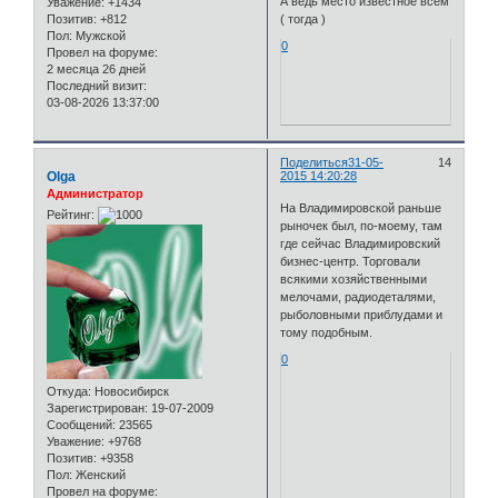
А ведь место известное всем
Уважение:
+1434
Позитив:
+812
( тогда )
Пол:
Мужской
0
Провел на форуме:
2 месяца 26 дней
Последний визит:
03-08-2026 13:37:00
Поделиться
31-05-
14
Olga
2015 14:20:28
Администратор
На Владимировской раньше
Рейтинг:
рыночек был, по-моему, там
где сейчас Владимировский
бизнес-центр. Торговали
всякими хозяйственными
мелочами, радиодеталями,
рыболовными приблудами и
тому подобным.
0
Откуда:
Новосибирск
Зарегистрирован
: 19-07-2009
Сообщений:
23565
Уважение:
+9768
Позитив:
+9358
Пол:
Женский
Провел на форуме: