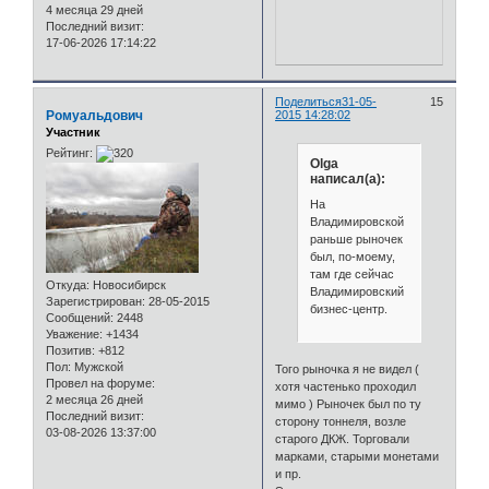
4 месяца 29 дней
Последний визит:
17-06-2026 17:14:22
Поделиться
31-05-
15
Ромуальдович
2015 14:28:02
Участник
Рейтинг:
Olga
написал(а):
На
Владимировской
раньше рыночек
был, по-моему,
там где сейчас
Откуда:
Новосибирск
Владимировский
Зарегистрирован
: 28-05-2015
бизнес-центр.
Сообщений:
2448
Уважение:
+1434
Позитив:
+812
Пол:
Мужской
Того рыночка я не видел (
Провел на форуме:
хотя частенько проходил
2 месяца 26 дней
мимо ) Рыночек был по ту
Последний визит:
сторону тоннеля, возле
03-08-2026 13:37:00
старого ДКЖ. Торговали
марками, старыми монетами
и пр.