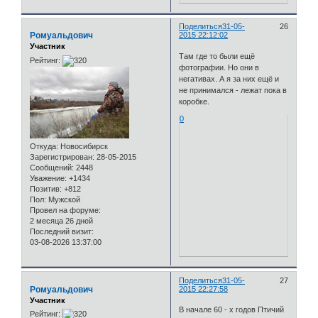
Поделиться
31-05-
26
Ромуальдович
2015 22:12:02
Участник
Там где то были ещё
Рейтинг:
фотографии. Но они в
негативах. А я за них ещё и
не принимался - лежат пока в
коробке.
0
Откуда:
Новосибирск
Зарегистрирован
: 28-05-2015
Сообщений:
2448
Уважение:
+1434
Позитив:
+812
Пол:
Мужской
Провел на форуме:
2 месяца 26 дней
Последний визит:
03-08-2026 13:37:00
Поделиться
31-05-
27
Ромуальдович
2015 22:27:58
Участник
В начале 60 - х годов Птичий
Рейтинг: