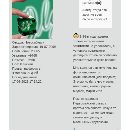
написал(а):
А ведь тогда это
занятие всем
было интересно!
В 84-м году какими
только интересными
Откуда:
Новосибирск
занятиями не увлекались, в
Зарегистрирован
: 19-07-2009
условиях повального
Сообщений:
23565
дефицита это было особенно
Уважение:
+9768
Позитив:
+9358
увлекательно и даже опасно.
Пол:
Женский
Мне кажется эти мужчины на
Провел на форуме:
фото явно чем-то
4 месяца 29 дней
обмениваются (или продают).
Последний визит:
17-06-2026 17:14:22
Это могло быть что угодно:
пластинки, книги, ордена-
медали, марки и т.п.
Помню, ездили в
Первомайский сквер с
братом обменивать какую-то
марку, вот так же там люди
стояли по одному и
маленькими группками.
+1