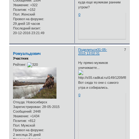
Сообщений:
1554
куда еще мужикам ранним
Уважение:
+322
утром?
Позитив:
+152
Пол:
Женский
0
Провел на форуме:
29 дней 18 часов
Последний визит:
20-12-2016 23:21:49
Поделиться
31-05-
7
Ромуальдович
2015 13:02:31
Участник
Ну прямо мужиков
Рейтинг:
уничижаете...
Вот сюда то они с самого
утра и собирались.
0
Откуда:
Новосибирск
Зарегистрирован
: 28-05-2015
Сообщений:
2448
Уважение:
+1434
Позитив:
+812
Пол:
Мужской
Провел на форуме:
2 месяца 26 дней