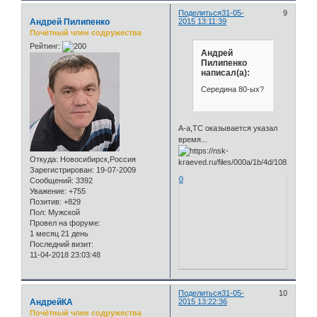
Поделиться
31-05-
9
Андрей Пилипенко
2015 13:11:39
Почётный член содружества
Рейтинг:
Андрей
Пилипенко
написал(а):
Середина 80-ых?
А-а,ТС оказывается указал
время...
Откуда:
Новосибирск,Россия
Зарегистрирован
: 19-07-2009
0
Сообщений:
3392
Уважение:
+755
Позитив:
+829
Пол:
Мужской
Провел на форуме:
1 месяц 21 день
Последний визит:
11-04-2018 23:03:48
Поделиться
31-05-
10
АндрейКА
2015 13:22:36
Почётный член содружества