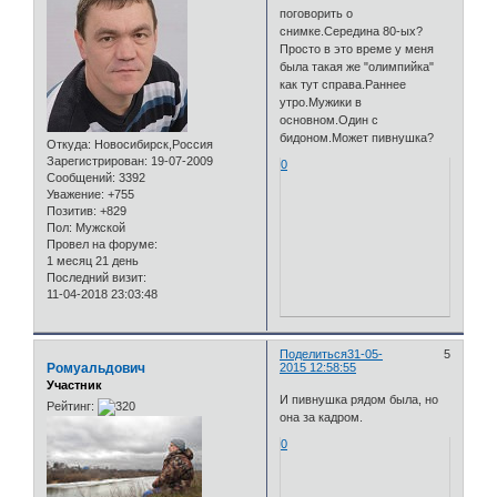
поговорить о
снимке.Середина 80-ых?
Просто в это време у меня
была такая же "олимпийка"
как тут справа.Раннее
утро.Мужики в
основном.Один с
бидоном.Может пивнушка?
Откуда:
Новосибирск,Россия
Зарегистрирован
: 19-07-2009
0
Сообщений:
3392
Уважение:
+755
Позитив:
+829
Пол:
Мужской
Провел на форуме:
1 месяц 21 день
Последний визит:
11-04-2018 23:03:48
Поделиться
31-05-
5
Ромуальдович
2015 12:58:55
Участник
И пивнушка рядом была, но
Рейтинг:
она за кадром.
0