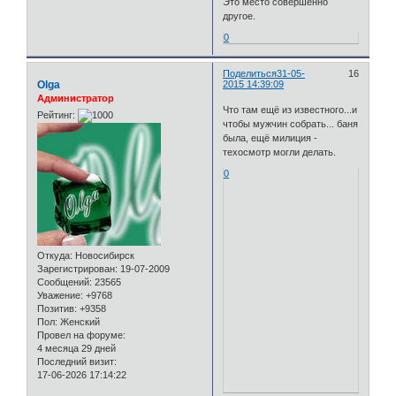
Это место совершенно
другое.
0
Поделиться
31-05-
16
Olga
2015 14:39:09
Администратор
Что там ещё из известного...и
Рейтинг:
чтобы мужчин собрать... баня
была, ещё милиция -
техосмотр могли делать.
0
Откуда:
Новосибирск
Зарегистрирован
: 19-07-2009
Сообщений:
23565
Уважение:
+9768
Позитив:
+9358
Пол:
Женский
Провел на форуме:
4 месяца 29 дней
Последний визит:
17-06-2026 17:14:22