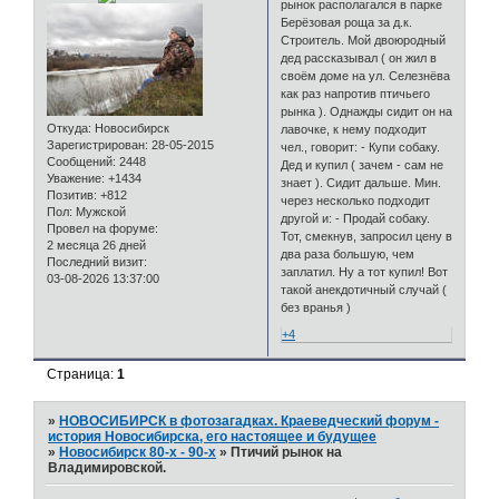
рынок располагался в парке
Берёзовая роща за д.к.
Строитель. Мой двоюродный
дед рассказывал ( он жил в
своём доме на ул. Селезнёва
как раз напротив птичьего
рынка ). Однажды сидит он на
Откуда:
Новосибирск
лавочке, к нему подходит
Зарегистрирован
: 28-05-2015
чел., говорит: - Купи собаку.
Сообщений:
2448
Дед и купил ( зачем - сам не
Уважение:
+1434
знает ). Сидит дальше. Мин.
Позитив:
+812
через несколько подходит
Пол:
Мужской
другой и: - Продай собаку.
Провел на форуме:
Тот, смекнув, запросил цену в
2 месяца 26 дней
два раза большую, чем
Последний визит:
заплатил. Ну а тот купил! Вот
03-08-2026 13:37:00
такой анекдотичный случай (
без вранья )
+4
Страница:
1
»
НОВОСИБИРСК в фотозагадках. Краеведческий форум -
история Новосибирска, его настоящее и будущее
»
Новосибирск 80-х - 90-х
»
Птичий рынок на
Владимировской.