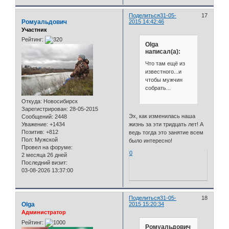
Поделиться
31-05-
17
Ромуальдович
2015 14:42:46
Участник
Рейтинг:
Olga
написал(а):
Что там ещё из
известного...и
чтобы мужчин
собрать...
Откуда:
Новосибирск
Зарегистрирован
: 28-05-2015
Эх, как изменилась наша
Сообщений:
2448
жизнь за эти тридцать лет! А
Уважение:
+1434
Позитив:
+812
ведь тогда это занятие всем
Пол:
Мужской
было интересно!
Провел на форуме:
0
2 месяца 26 дней
Последний визит:
03-08-2026 13:37:00
Поделиться
31-05-
18
Olga
2015 15:20:34
Администратор
Рейтинг:
Ромуальдович