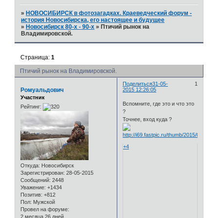
»
НОВОСИБИРСК в фотозагадках. Краеведческий форум -
история Новосибирска, его настоящее и будущее
»
Новосибирск 80-х - 90-х
»
Птичий рынок на
Владимировской.
Страница:
1
Птичий рынок на Владимировской.
Поделиться
31-05-
1
Ромуальдович
2015 12:26:05
Участник
Вспомните, где это и что это
Рейтинг:
?
Точнее, вход куда ?
+4
Откуда:
Новосибирск
Зарегистрирован
: 28-05-2015
Сообщений:
2448
Уважение:
+1434
Позитив:
+812
Пол:
Мужской
Провел на форуме:
2 месяца 26 дней