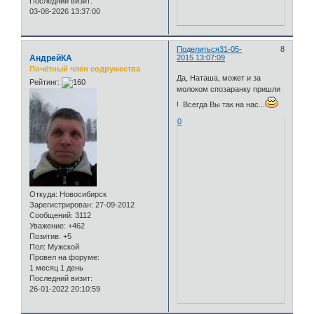
Последний визит:
03-08-2026 13:37:00
Поделиться
31-05-
8
АндрейКА
2015 13:07:09
Почётный член содружества
Да, Наташа, может и за
Рейтинг:
молоком спозаранку пришли
! Всегда Вы так на нас...
0
Откуда:
Новосибирск
Зарегистрирован
: 27-09-2012
Сообщений:
3112
Уважение:
+462
Позитив:
+5
Пол:
Мужской
Провел на форуме:
1 месяц 1 день
Последний визит:
26-01-2022 20:10:59