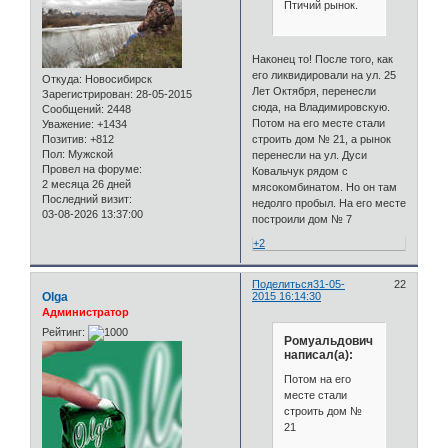
Птичий рынок.
Наконец то! После того, как
его ликвидировали на ул. 25
Откуда:
Новосибирск
Лет Октября, перенесли
Зарегистрирован
: 28-05-2015
сюда, на Владимировскую.
Сообщений:
2448
Потом на его месте стали
Уважение:
+1434
Позитив:
+812
строить дом № 21, а рынок
Пол:
Мужской
перенесли на ул. Дуси
Провел на форуме:
Ковальчук рядом с
2 месяца 26 дней
мясокомбинатом. Но он там
Последний визит:
недолго пробыл. На его месте
03-08-2026 13:37:00
построили дом № 7
+2
Поделиться
31-05-
22
Olga
2015 16:14:30
Администратор
Рейтинг:
Ромуальдович
написал(а):
Потом на его
месте стали
строить дом №
21