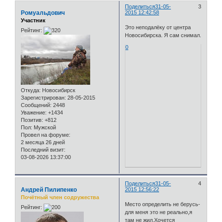
Поделиться
31-05-
3
Ромуальдович
2015 12:42:58
Участник
Это неподалёку от центра
Рейтинг:
Новосибирска. Я сам снимал.
0
Откуда:
Новосибирск
Зарегистрирован
: 28-05-2015
Сообщений:
2448
Уважение:
+1434
Позитив:
+812
Пол:
Мужской
Провел на форуме:
2 месяца 26 дней
Последний визит:
03-08-2026 13:37:00
Поделиться
31-05-
4
Андрей Пилипенко
2015 12:56:22
Почётный член содружества
Место определить не берусь-
Рейтинг:
для меня это не реально,я
там не жил.Хочется