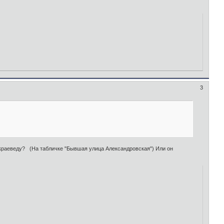
3
у краеведу? (На табличке "Бывшая улица Александровская") Или он