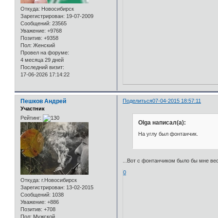
Откуда:
Новосибирск
Зарегистрирован
: 19-07-2009
Сообщений:
23565
Уважение:
+9768
Позитив:
+9358
Пол:
Женский
Провел на форуме:
4 месяца 29 дней
Последний визит:
17-06-2026 17:14:22
Пешков Андрей
Поделиться
07-04-2015 18:57:11
Участник
Рейтинг:
Olga написал(а):
На углу был фонтанчик.
...Вот с фонтанчиком было бы мне ве
0
Откуда:
г.Новосибирск
Зарегистрирован
: 13-02-2015
Сообщений:
1038
Уважение:
+886
Позитив:
+708
Пол:
Мужской