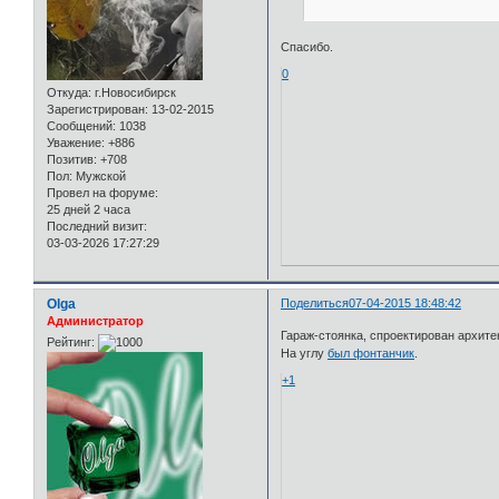
Спасибо.
0
Откуда:
г.Новосибирск
Зарегистрирован
: 13-02-2015
Сообщений:
1038
Уважение:
+886
Позитив:
+708
Пол:
Мужской
Провел на форуме:
25 дней 2 часа
Последний визит:
03-03-2026 17:27:29
Olga
Поделиться
07-04-2015 18:48:42
Администратор
Гараж-стоянка, спроектирован архит
Рейтинг:
На углу
был фонтанчик
.
+1