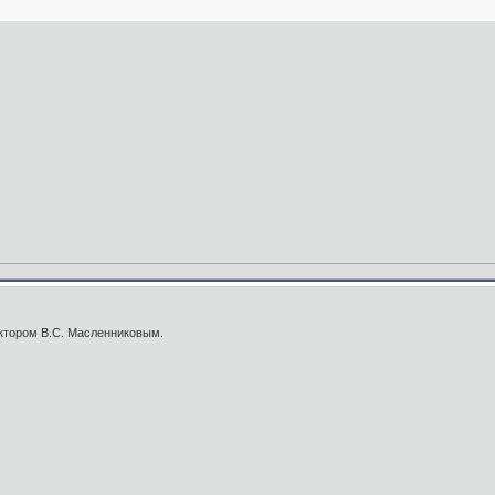
ектором В.С. Масленниковым.