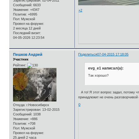
Зарегистрирован
: 02-04-2011
Сообщений:
6633
Уважение:
+4347
+2
Позитив:
+6995
Пол:
Мужской
Провел на форуме:
2 месяца 12 дней
Последний визит:
04-05-2026 12:23:54
Пешков Андрей
Поделиться
07-04-2015 17:18:05
Участник
Рейтинг:
evg_e1 написал(а):
Так хорошо?
А то! Я этот вопрос задал, потому ч
принадлежит не очень разговорчивой
0
Откуда:
г.Новосибирск
Зарегистрирован
: 13-02-2015
Сообщений:
1038
Уважение:
+886
Позитив:
+708
Пол:
Мужской
Провел на форуме:
25 дней 2 часа