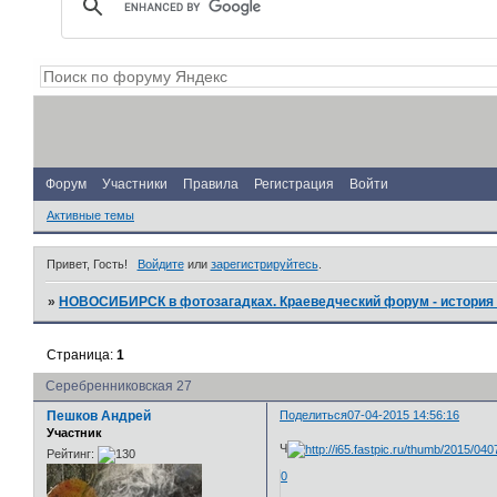
Форум
Участники
Правила
Регистрация
Войти
Активные темы
Привет, Гость!
Войдите
или
зарегистрируйтесь
.
»
НОВОСИБИРСК в фотозагадках. Краеведческий форум - история 
Страница:
1
Серебренниковская 27
Пешков Андрей
Поделиться
07-04-2015 14:56:16
Участник
Ч
Рейтинг:
0