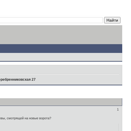
ребренниковская 27
1
евы, смотрящей на новые ворота?