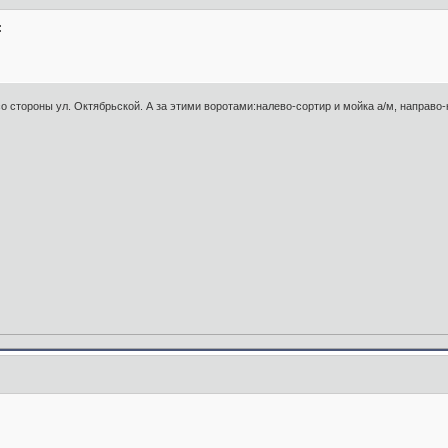
:
 стороны ул. Октябрьской. А за этими воротами:налево-сортир и мойка а/м, направо-