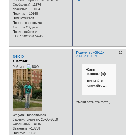
Сообщений:
11874
Уважение:
+10164
Позитив:
+10168
Пол:
Мужской
Провел на форуме:
1 месяц 29 дней
Последний визит:
31-07-2026 20:54:45
Поделиться
08-12-
16
Gelo p
2020 20:57:19
Участник
Рейтинг:
Женя
написал(а):
Поломайте ,
поломайте ....
Уменя есть это фото!))
+1
Откуда:
Новосибирск
Зарегистрирован
: 25-08-2019
Сообщений:
10115
Уважение:
+13238
Позитив:
+4198