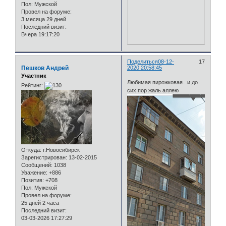
Пол:
Мужской
Провел на форуме:
3 месяца 29 дней
Последний визит:
Вчера 19:17:20
Поделиться
08-12-
17
Пешков Андрей
2020 20:58:45
Участник
Любимая пирожковая...и до
Рейтинг:
сих пор жаль аллею
Откуда:
г.Новосибирск
Зарегистрирован
: 13-02-2015
Сообщений:
1038
Уважение:
+886
Позитив:
+708
Пол:
Мужской
Провел на форуме:
25 дней 2 часа
Последний визит:
03-03-2026 17:27:29