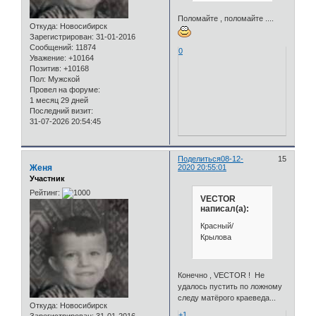
Поломайте , поломайте ....
Откуда:
Новосибирск
Зарегистрирован
: 31-01-2016
Сообщений:
11874
0
Уважение:
+10164
Позитив:
+10168
Пол:
Мужской
Провел на форуме:
1 месяц 29 дней
Последний визит:
31-07-2026 20:54:45
Поделиться
08-12-
15
Женя
2020 20:55:01
Участник
Рейтинг:
VECTOR
написал(а):
Красный/
Крылова
Конечно , VECTOR ! Не
удалось пустить по ложному
следу матёрого краеведа...
Откуда:
Новосибирск
+1
Зарегистрирован
: 31-01-2016