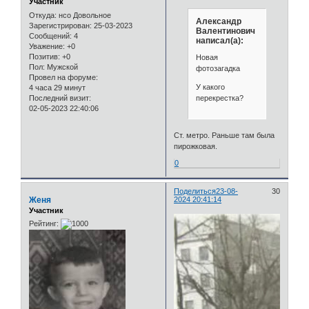
Участник
Откуда:
нсо Довольное
Александр
Зарегистрирован
: 25-03-2023
Валентинович
Сообщений:
4
написал(а):
Уважение:
+0
Позитив:
+0
Новая
Пол:
Мужской
фотозагадка
Провел на форуме:
У какого
4 часа 29 минут
перекрестка?
Последний визит:
02-05-2023 22:40:06
Ст. метро. Раньше там была
пирожковая.
0
Поделиться
23-08-
30
Женя
2024 20:41:14
Участник
Рейтинг: