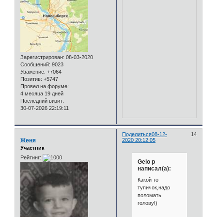
Зарегистрирован
: 08-03-2020
Сообщений:
9023
Уважение:
+7064
Позитив:
+5747
Провел на форуме:
4 месяца 19 дней
Последний визит:
30-07-2026 22:19:11
Поделиться
08-12-
14
Женя
2020 20:12:05
Участник
Рейтинг:
Gelo p
написал(а):
Какой то
тупичок,надо
поломать
голову!)