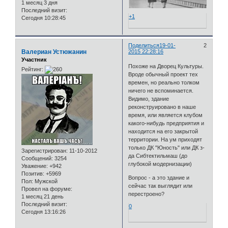
1 месяц 3 дня
Последний визит:
+1
Сегодня 10:28:45
Поделиться
19-01-
2
Валериан Устюжанин
2015 22:28:16
Участник
Похоже на Дворец Культуры.
Рейтинг:
Вроде обычный проект тех
времен, но реально толком
ничего не вспоминается.
Видимо, здание
реконструировано в наше
время, или является клубом
какого-нибудь предприятия и
находится на его закрытой
территории. На ум приходят
только ДК "Юность" или ДК з-
Зарегистрирован
: 11-10-2012
да Сибтектильмаш (до
Сообщений:
3254
глубокой модернизации)
Уважение:
+942
Позитив:
+5969
Вопрос - а это здание и
Пол:
Мужской
сейчас так выглядит или
Провел на форуме:
перестроено?
1 месяц 21 день
Последний визит:
0
Сегодня 13:16:26