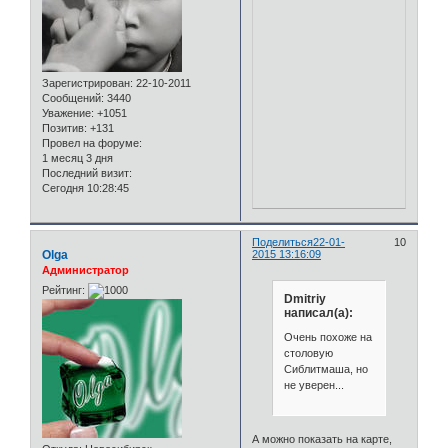
Зарегистрирован
: 22-10-2011
Сообщений:
3440
Уважение:
+1051
Позитив:
+131
Провел на форуме:
1 месяц 3 дня
Последний визит:
Сегодня 10:28:45
Поделиться
22-01-
10
Olga
2015 13:16:09
Администратор
Рейтинг:
Dmitriy
написал(а):
Очень похоже на
столовую
Сиблитмаша, но
не уверен...
А можно показать на карте,