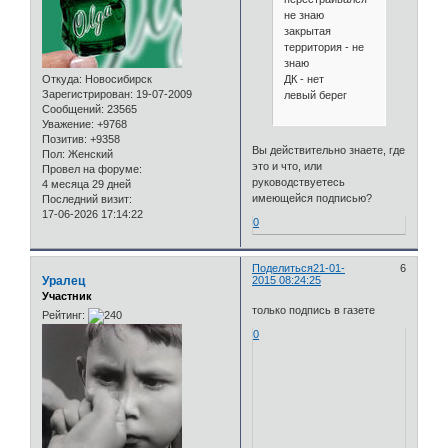
не знаю
закрытая
территория - не
знаю
ДК - нет
Откуда:
Новосибирск
Зарегистрирован
: 19-07-2009
левый берег
Сообщений:
23565
Уважение:
+9768
Позитив:
+9358
Вы действительно знаете, где
Пол:
Женский
это и что, или
Провел на форуме:
руководствуетесь
4 месяца 29 дней
имеющейся подписью?
Последний визит:
17-06-2026 17:14:22
0
Поделиться
21-01-
6
Уралец
2015 08:24:25
Участник
только подпись в газете
Рейтинг:
0