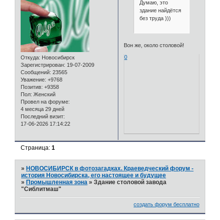
Думаю, это
здание найдётся
без труда )))
Вон же, около столовой!
0
Откуда:
Новосибирск
Зарегистрирован
: 19-07-2009
Сообщений:
23565
Уважение:
+9768
Позитив:
+9358
Пол:
Женский
Провел на форуме:
4 месяца 29 дней
Последний визит:
17-06-2026 17:14:22
Страница:
1
»
НОВОСИБИРСК в фотозагадках. Краеведческий форум -
история Новосибирска, его настоящее и будущее
»
Промышленная зона
»
Здание столовой завода
"Сиблитмаш"
создать форум бесплатно