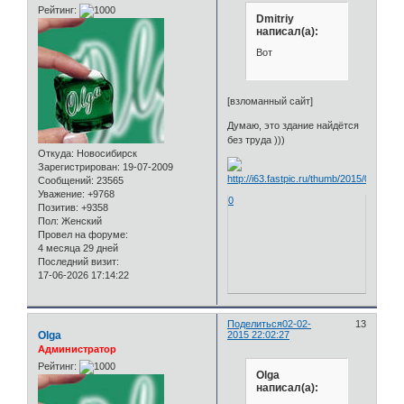
Рейтинг:
Dmitriy
написал(а):
Вот
[взломанный сайт]
Думаю, это здание найдётся
без труда )))
Откуда:
Новосибирск
Зарегистрирован
: 19-07-2009
Сообщений:
23565
Уважение:
+9768
0
Позитив:
+9358
Пол:
Женский
Провел на форуме:
4 месяца 29 дней
Последний визит:
17-06-2026 17:14:22
Поделиться
02-02-
13
Olga
2015 22:02:27
Администратор
Рейтинг:
Olga
написал(а):