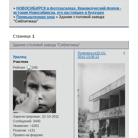
»
НОВОСИБИРСК в фотозагадках. Краеведческий форум -
история Новосибирска, его настоящее и будущее
»
Промышленная зона
»
Здание столовой завода
"Сиблитмаш"
Страница:
1
Здание столовой завода "Сиблитмаш"
Поделиться
15-01-
1
Уралец
2015 13:06:13
Участник
Рейтинг:
Зарегистрирован
: 22-10-2011
Сообщений:
3440
Уважение:
+1051
Позитив:
+131
Провел на форуме: