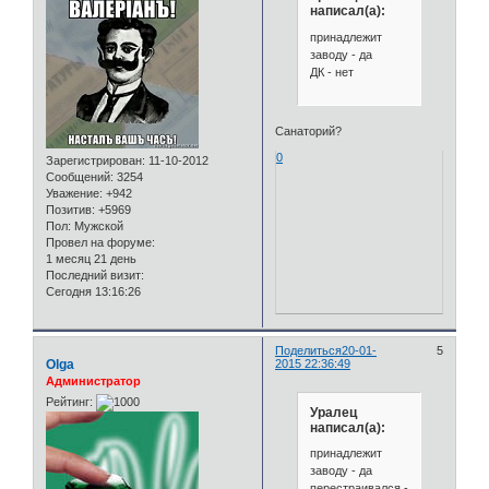
написал(а):
принадлежит
заводу - да
ДК - нет
Санаторий?
0
Зарегистрирован
: 11-10-2012
Сообщений:
3254
Уважение:
+942
Позитив:
+5969
Пол:
Мужской
Провел на форуме:
1 месяц 21 день
Последний визит:
Сегодня 13:16:26
Поделиться
20-01-
5
Olga
2015 22:36:49
Администратор
Рейтинг:
Уралец
написал(а):
принадлежит
заводу - да
перестраивался -