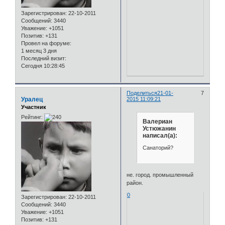
Зарегистрирован
: 22-10-2011
Сообщений:
3440
Уважение:
+1051
Позитив:
+131
Провел на форуме:
1 месяц 3 дня
Последний визит:
Сегодня 10:28:45
Поделиться
21-01-
7
Уралец
2015 11:09:21
Участник
Рейтинг:
Валериан
Устюжанин
написал(а):
Санаторий?
не. город. промышленный
район.
0
Зарегистрирован
: 22-10-2011
Сообщений:
3440
Уважение:
+1051
Позитив:
+131