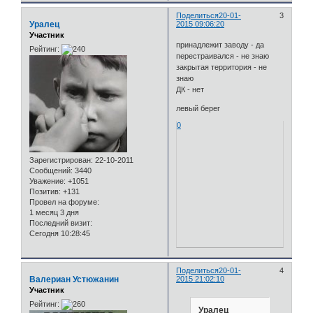
Поделиться
20-01-
3
Уралец
2015 09:06:20
Участник
принадлежит заводу - да
Рейтинг:
перестраивался - не знаю
закрытая территория - не
знаю
ДК - нет
левый берег
0
Зарегистрирован
: 22-10-2011
Сообщений:
3440
Уважение:
+1051
Позитив:
+131
Провел на форуме:
1 месяц 3 дня
Последний визит:
Сегодня 10:28:45
Поделиться
20-01-
4
Валериан Устюжанин
2015 21:02:10
Участник
Рейтинг:
Уралец