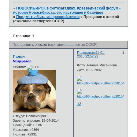
»
НОВОСИБИРСК в фотозагадках. Краеведческий форум -
история Новосибирска, его настоящее и будущее
»
Предметы быта из прошлой жизни
»
Прощание с эпохой
(сжигание паспортов СССР)
Страница:
1
Прощание с эпохой (сжигание паспортов СССР)
Поделиться
11-01-
1
Палыч
2015 22:52:22
Модератор
Фото Виталия Михайлова.
Рейтинг:
Дата 11.02.2002.
+2
Откуда:
Новосибирск
Зарегистрирован
: 15-04-2014
Сообщений:
13586
Уважение:
+9364
Позитив:
+2931