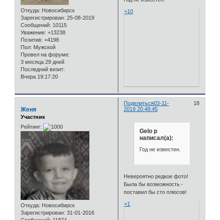
Откуда:
Новосибирск
+10
Зарегистрирован
: 25-08-2019
Сообщений:
10115
Уважение:
+13238
Позитив:
+4198
Пол:
Мужской
Провел на форуме:
3 месяца 29 дней
Последний визит:
Вчера 19:17:20
Поделиться
03-11-
18
Женя
2019 20:48:45
Участник
Рейтинг:
Gelo p
написал(а):
Год не известен.
Невероятно редкое фото!
Была бы возможность -
поставил бы сто плюсов!
+1
Откуда:
Новосибирск
Зарегистрирован
: 31-01-2016
Сообщений:
11874