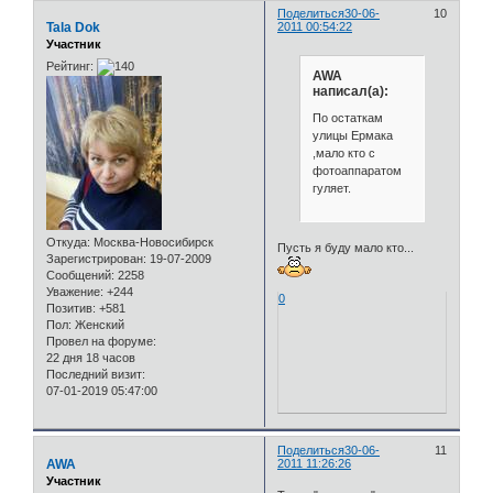
Поделиться
30-06-
10
Tala Dok
2011 00:54:22
Участник
Рейтинг:
AWA
написал(а):
По остаткам
улицы Ермака
,мало кто с
фотоаппаратом
гуляет.
Откуда:
Москва-Новосибирск
Пусть я буду мало кто...
Зарегистрирован
: 19-07-2009
Сообщений:
2258
Уважение:
+244
0
Позитив:
+581
Пол:
Женский
Провел на форуме:
22 дня 18 часов
Последний визит:
07-01-2019 05:47:00
Поделиться
30-06-
11
AWA
2011 11:26:26
Участник