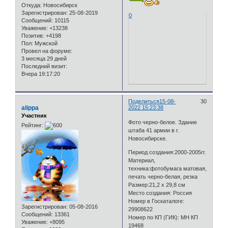
Откуда:
Новосибирск
Зарегистрирован
: 25-08-2019
0
Сообщений:
10115
Уважение:
+13238
Позитив:
+4198
Пол:
Мужской
Провел на форуме:
3 месяца 29 дней
Последний визит:
Вчера 19:17:20
Поделиться
15-08-
30
alippa
2022 15:23:38
Участник
Фото черно-белое. Здание
Рейтинг:
штаба 41 армии в г.
Новосибирске.
Период создания:2000-2005гг.
Материал,
техника:фотобумага матовая,
печать черно-белая, резка
Размер:21,2 х 29,8 см
Место создания: Россия
Номер в Госкаталоге:
Зарегистрирован
: 05-08-2016
29908622
Сообщений:
13361
Номер по КП (ГИК): МН КП
Уважение:
+8095
19468