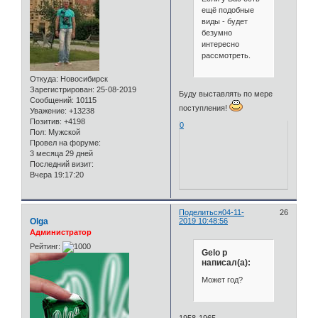
ещё подобные
виды - будет
безумно
интересно
рассмотреть.
Откуда:
Новосибирск
Зарегистрирован
: 25-08-2019
Буду выставлять по мере
Сообщений:
10115
поступления!
Уважение:
+13238
Позитив:
+4198
0
Пол:
Мужской
Провел на форуме:
3 месяца 29 дней
Последний визит:
Вчера 19:17:20
Поделиться
04-11-
26
Olga
2019 10:48:56
Администратор
Рейтинг:
Gelo p
написал(а):
Может год?