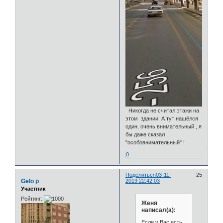
Никогда не считал этажи на
этом здании. А тут нашёлся
один, очень внимательный , я
бы даже сказал ,
"особовнимательный" !
0
Поделиться
03-11-
25
Gelo p
2019 22:42:03
Участник
Рейтинг:
Женя
написал(а):
Если у Вас есть