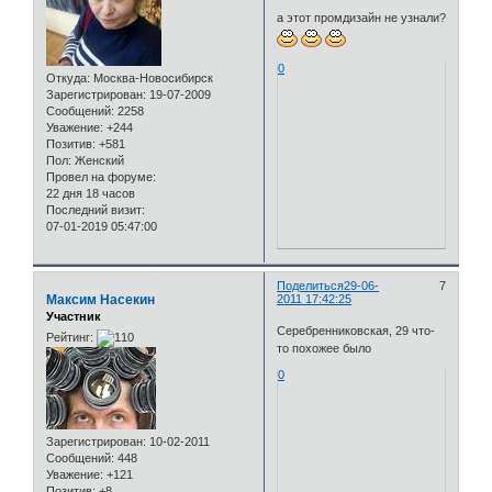
а этот промдизайн не узнали?
0
Откуда:
Москва-Новосибирск
Зарегистрирован
: 19-07-2009
Сообщений:
2258
Уважение:
+244
Позитив:
+581
Пол:
Женский
Провел на форуме:
22 дня 18 часов
Последний визит:
07-01-2019 05:47:00
Поделиться
29-06-
7
Максим Насекин
2011 17:42:25
Участник
Серебренниковская, 29 что-
Рейтинг:
то похожее было
0
Зарегистрирован
: 10-02-2011
Сообщений:
448
Уважение:
+121
Позитив:
+8