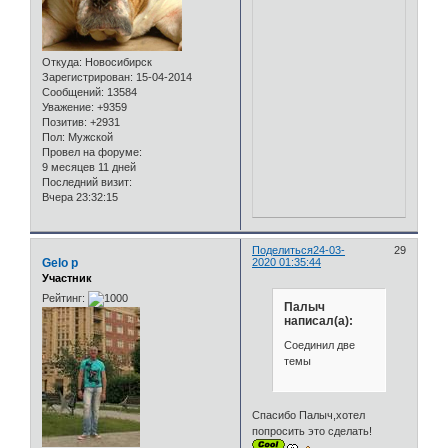
Откуда:
Новосибирск
Зарегистрирован
: 15-04-2014
Сообщений:
13584
Уважение:
+9359
Позитив:
+2931
Пол:
Мужской
Провел на форуме:
9 месяцев 11 дней
Последний визит:
Вчера 23:32:15
Поделиться
24-03-
29
Gelo p
2020 01:35:44
Участник
Рейтинг:
Палыч
написал(а):
Соединил две
темы
Спасибо Палыч,хотел
попросить это сделать!