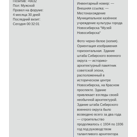
Позитив:
+6632
Инвентарный номер: —
Пол:
Мужской
Внешняя ссылка: —
Провел на форуме:
Местонахождение
4 месяца 30 дней
Муниципальное казённое
Последний визит:
учреждение культуры города
Сегодня 00:32:01
Новосибирска "Музей
Новосибирска"
Фото черно-белое (копия).
Ориентация изображения
горизонтальная. Здание
штаба Сибирского военного
округа — историко-
архитектурный памятник
советской эпохи,
расположенный в
историческом центре
Новосибирска, на Красном
проспекте. Здание
привлекает взгляды своей
необычной архитектурой.
Здание штаба Сибирского
военного округа было
возведено всего за два года
— строительство
продолжалось с 1934 по 1936
год под руководством
талантливого архитектора