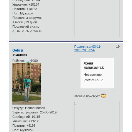
Уважение:
+10164
Позитив:
+10168
Пол:
Мужской
Провел на форуме:
1 месяц 29 дней
Последний визит:
31-07-2026 20:54:45
Поделиться
03-11-
19
Gelo p
2019 20:57:54
Участник
Рейтинг:
Женя
написал(а):
Невероятно
редкое фото
Женя,а почему!?
0
Откуда:
Новосибирск
Зарегистрирован
: 25-08-2019
Сообщений:
10115
Уважение:
+13238
Позитив:
+4198
Пол:
Мужской