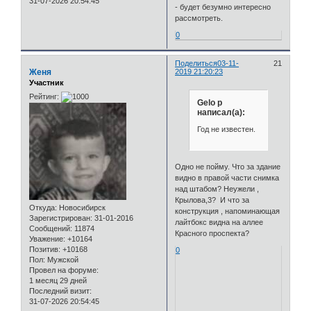
31-07-2026 20:54:45
- будет безумно интересно
рассмотреть.
0
Поделиться
03-11-
21
Женя
2019 21:20:23
Участник
Рейтинг:
Gelo p
написал(а):
Год не известен.
Одно не пойму. Что за здание
видно в правой части снимка
над штабом? Неужели ,
Крылова,3? И что за
Откуда:
Новосибирск
конструкция , напоминающая
Зарегистрирован
: 31-01-2016
лайтбокс видна на аллее
Сообщений:
11874
Красного проспекта?
Уважение:
+10164
Позитив:
+10168
0
Пол:
Мужской
Провел на форуме:
1 месяц 29 дней
Последний визит:
31-07-2026 20:54:45