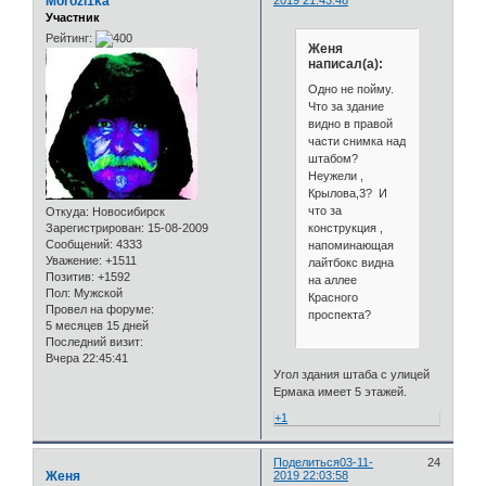
Morozi1ka
Участник
Рейтинг:
Женя
написал(а):
Одно не пойму.
Что за здание
видно в правой
части снимка над
штабом?
Неужели ,
Крылова,3? И
что за
Откуда:
Новосибирск
конструкция ,
Зарегистрирован
: 15-08-2009
Сообщений:
4333
напоминающая
Уважение:
+1511
лайтбокс видна
Позитив:
+1592
на аллее
Пол:
Мужской
Красного
Провел на форуме:
проспекта?
5 месяцев 15 дней
Последний визит:
Вчера 22:45:41
Угол здания штаба с улицей
Ермака имеет 5 этажей.
+1
Поделиться
03-11-
24
Женя
2019 22:03:58