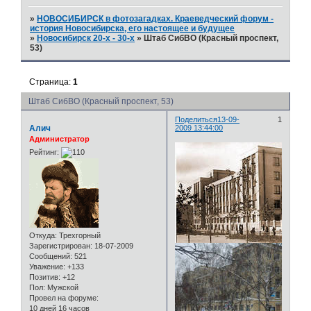
»
НОВОСИБИРСК в фотозагадках. Краеведческий форум -
история Новосибирска, его настоящее и будущее
»
Новосибирск 20-х - 30-х
»
Штаб СибВО (Красный проспект,
53)
Страница:
1
Штаб СибВО (Красный проспект, 53)
Поделиться
13-09-
1
Алич
2009 13:44:00
Администратор
Рейтинг:
Откуда:
Трехгорный
Зарегистрирован
: 18-07-2009
Сообщений:
521
Уважение:
+133
Позитив:
+12
Пол:
Мужской
Провел на форуме:
10 дней 16 часов