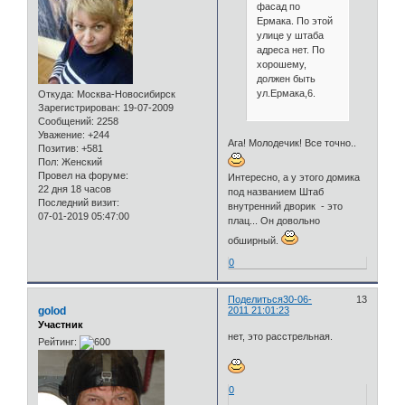
фасад по
Ермака. По этой
улице у штаба
адреса нет. По
хорошему,
должен быть
ул.Ермака,6.
Откуда:
Москва-Новосибирск
Зарегистрирован
: 19-07-2009
Сообщений:
2258
Уважение:
+244
Ага! Молодечик! Все точно..
Позитив:
+581
Пол:
Женский
Провел на форуме:
Интересно, а у этого домика
22 дня 18 часов
под названием Штаб
Последний визит:
внутренний дворик - это
07-01-2019 05:47:00
плац... Он довольно
обширный.
0
Поделиться
30-06-
13
golod
2011 21:01:23
Участник
нет, это расстрельная.
Рейтинг:
0