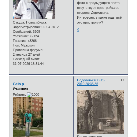
фото с предыдущего поста
отсутствует пристройка со
стороны Державина.
Интересно, в какие годы всё
Откуда:
Новосибирск
это пристроили?
Зарегистрирован
: 02-04-2012
0
Сообщений:
5209
Уважение:
+2124
Позитив:
+3266
Пол:
Мужской
Провел на форуме:
2 месяца 27 дней
Последний визит:
31-07-2026 18:31:44
Поделиться
03-11-
17
Gelo p
2019 20:35:35
Участник
Рейтинг:
Год не известен.