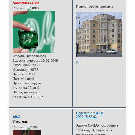
Администратор
И явно требует ремонта
Рейтинг:
Откуда:
Новосибирск
Зарегистрирован
: 19-07-2009
0
Сообщений:
23565
Уважение:
+9768
Позитив:
+9358
Пол:
Женский
Провел на форуме:
4 месяца 29 дней
Последний визит:
17-06-2026 17:14:22
Поделиться
04-10-
5
AWA
2009 15:38:42
Участник
Здание СибВО построено в
Рейтинг:
1934 году. Архитекторы