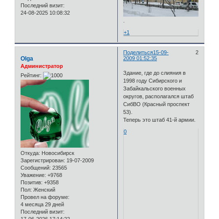
Последний визит:
24-08-2025 10:08:32
.
+1
Поделиться
15-09-
2
Olga
2009 01:52:35
Администратор
Здание, где до слияния в
Рейтинг:
1998 году Сибирского и
Забайкальского военных
округов, располагался штаб
СибВО (Красный проспект
53).
Теперь это штаб 41-й армии.
0
Откуда:
Новосибирск
Зарегистрирован
: 19-07-2009
Сообщений:
23565
Уважение:
+9768
Позитив:
+9358
Пол:
Женский
Провел на форуме:
4 месяца 29 дней
Последний визит: