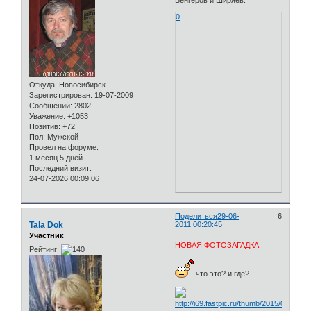
Венгеров и Ширяев.
0
Откуда:
Новосибирск
Зарегистрирован
: 19-07-2009
Сообщений:
2802
Уважение:
+1053
Позитив:
+72
Пол:
Мужской
Провел на форуме:
1 месяц 5 дней
Последний визит:
24-07-2026 00:09:06
Поделиться
29-06-
6
Tala Dok
2011 00:20:45
Участник
НОВАЯ ФОТОЗАГАДКА
Рейтинг:
что это? и где?