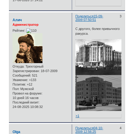
17-06-2026 17:14:22
Поделиться
15-09-
3
Алич
2009 07:50:51
Администратор
С другого, более привычного
Рейтинг:
ракурса.
Откуда:
Трехгорный
Зарегистрирован
: 18-07-2009
Сообщений:
521
Уважение:
+133
Позитив:
+12
Пол:
Мужской
Провел на форуме:
10 дней 16 часов
Последний визит:
24-08-2025 10:08:32
+1
Поделиться
04-10-
4
Olga
2009 12:56:25