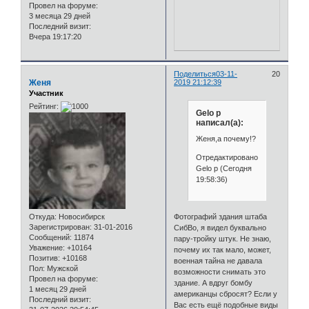
Провел на форуме:
3 месяца 29 дней
Последний визит:
Вчера 19:17:20
Поделиться
03-11-
20
Женя
2019 21:12:39
Участник
Рейтинг:
Gelo p
написал(а):
Женя,а почему!?
Отредактировано
Gelo p (Сегодня
19:58:36)
Откуда:
Новосибирск
Фотографий здания штаба
Зарегистрирован
: 31-01-2016
СибВо, я видел буквально
Сообщений:
11874
пару-тройку штук. Не знаю,
Уважение:
+10164
почему их так мало, может,
Позитив:
+10168
военная тайна не давала
Пол:
Мужской
возможности снимать это
Провел на форуме:
здание. А вдруг бомбу
1 месяц 29 дней
американцы сбросят? Если у
Последний визит:
Вас есть ещё подобные виды