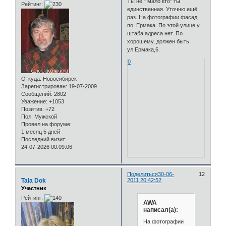
Ты не " мало кто" ты
Рейтинг:
единственная. Уточню ещё
раз. На фотографии фасад
по Ермака. По этой улице у
штаба адреса нет. По
хорошему, должен быть
ул.Ермака,6.
0
Откуда:
Новосибирск
Зарегистрирован
: 19-07-2009
Сообщений:
2802
Уважение:
+1053
Позитив:
+72
Пол:
Мужской
Провел на форуме:
1 месяц 5 дней
Последний визит:
24-07-2026 00:09:06
Поделиться
30-06-
12
Tala Dok
2011 20:42:52
Участник
Рейтинг:
AWA
написал(а):
На фотографии