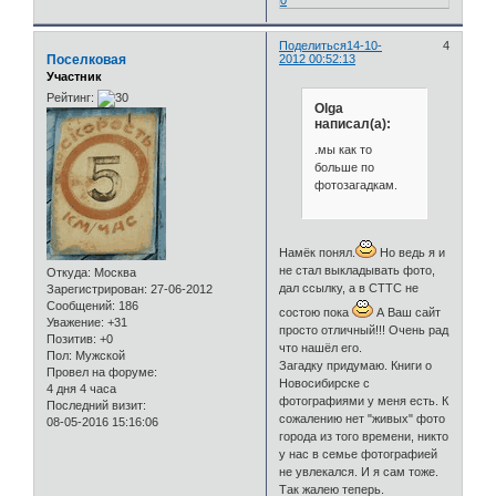
Поделиться
14-10-
4
Поселковая
2012 00:52:13
Участник
Рейтинг:
Olga
написал(а):
.мы как то
больше по
фотозагадкам.
Намёк понял.
Но ведь я и
не стал выкладывать фото,
Откуда:
Москва
дал ссылку, а в СТТС не
Зарегистрирован
: 27-06-2012
Сообщений:
186
состою пока
А Ваш сайт
Уважение:
+31
просто отличный!!! Очень рад
Позитив:
+0
что нашёл его.
Пол:
Мужской
Загадку придумаю. Книги о
Провел на форуме:
Новосибирске с
4 дня 4 часа
фотографиями у меня есть. К
Последний визит:
сожалению нет "живых" фото
08-05-2016 15:16:06
города из того времени, никто
у нас в семье фотографией
не увлекался. И я сам тоже.
Так жалею теперь.