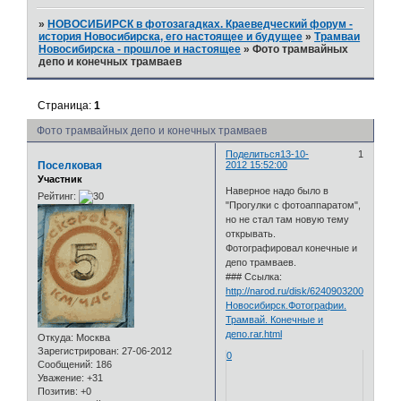
»
НОВОСИБИРСК в фотозагадках. Краеведческий форум -
история Новосибирска, его настоящее и будущее
»
Трамваи
Новосибирска - прошлое и настоящее
»
Фото трамвайных
депо и конечных трамваев
Страница:
1
Фото трамвайных депо и конечных трамваев
Поделиться
13-10-
1
Поселковая
2012 15:52:00
Участник
Наверное надо было в
Рейтинг:
"Прогулки с фотоаппаратом",
но не стал там новую тему
открывать.
Фотографировал конечные и
депо трамваев.
### Ссылка:
http://narod.ru/disk/62409032001.528
Новосибирск.Фотографии.
Трамвай. Конечные и
депо.rar.html
Откуда:
Москва
Зарегистрирован
: 27-06-2012
0
Сообщений:
186
Уважение:
+31
Позитив:
+0