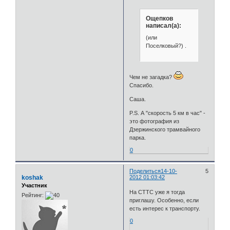
Ощепков
написал(а):
(или
Поселковый?) .
Чем не загадка?
Спасибо.
Саша.
P.S. А "скорость 5 км в час" -
это фотография из
Дзержинского трамвайного
парка.
0
Поделиться
14-10-
5
koshak
2012 01:03:42
Участник
На СТТС уже я тогда
Рейтинг:
приглашу. Особенно, если
есть интерес к транспорту.
0