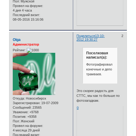
Пол:
Мужской
Провел на форуме:
4 дня 4 часа
Последний визит:
08-05-2016 15:16:06
Поделиться
13-10-
2
Olga
2012 19:30:27
Администратор
Рейтинг:
Поселковая
написал(а):
Фотографировал
конечные и депо
трамваев.
Это скорее радость для
СТТС, мы как то больше по
Откуда:
Новосибирск
фотозагадкам.
Зарегистрирован
: 19-07-2009
Сообщений:
23565
0
Уважение:
+9768
Позитив:
+9358
Пол:
Женский
Провел на форуме:
4 месяца 29 дней
Последний визит: