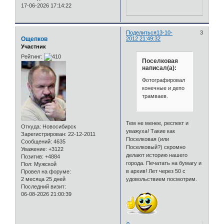
17-06-2026 17:14:22
Поделиться
13-10-
3
Ощепков
2012 21:49:32
Участник
Рейтинг:
Поселковая
написал(а):
Фотографировал
конечные и депо
трамваев.
Тем не менее, респект и
Откуда:
Новосибирск
уважуха! Такие как
Зарегистрирован
: 22-12-2011
Поселковая (или
Сообщений:
4635
Поселковый?) скромно
Уважение:
+3122
делают историю нашего
Позитив:
+4884
города. Печатать на бумагу и
Пол:
Мужской
в архив! Лет через 50 с
Провел на форуме:
2 месяца 25 дней
удовольствием посмотрим.
Последний визит:
06-08-2026 21:00:39
0