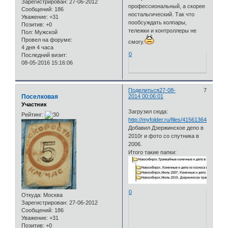
Зарегистрирован
: 27-06-2012
профессиональный, а скорее
Сообщений:
186
ностальгический. Так что
Уважение:
+31
пообсуждать колпары,
Позитив:
+0
тележки и контроллеры не
Пол:
Мужской
Провел на форуме:
смогу.
4 дня 4 часа
0
Последний визит:
08-05-2016 15:16:06
Поделиться
27-08-
7
Поселковая
2014 00:06:01
Участник
Загрузил сюда:
Рейтинг:
http://myfolder.ru/files/41561364
Добавил Дзержинское депо в
2010г и фото со спутника в
2006.
Итого такие папки:
0
Откуда:
Москва
Зарегистрирован
: 27-06-2012
Сообщений:
186
Уважение:
+31
Позитив:
+0