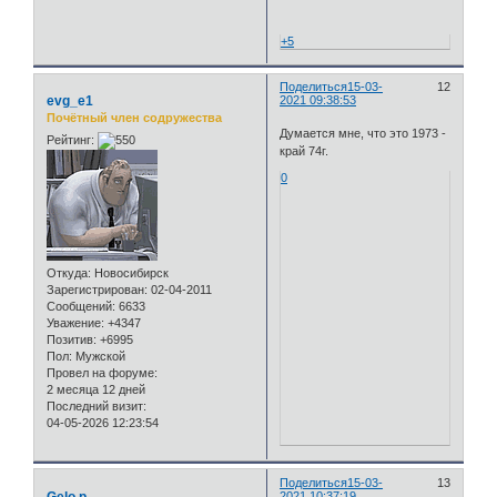
+5
Поделиться
15-03-
12
evg_e1
2021 09:38:53
Почётный член содружества
Думается мне, что это 1973 -
Рейтинг:
край 74г.
0
Откуда:
Новосибирск
Зарегистрирован
: 02-04-2011
Сообщений:
6633
Уважение:
+4347
Позитив:
+6995
Пол:
Мужской
Провел на форуме:
2 месяца 12 дней
Последний визит:
04-05-2026 12:23:54
Поделиться
15-03-
13
Gelo p
2021 10:37:19