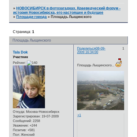
»
НОВОСИБИРСК в фотозагадках. Краеведческий форум -
история Новосибирска, его настоящее и будущее
»
Площади города
»
Площадь Лыщинского
Страница:
1
Площадь Лыщинского
Поделиться
08-09-
1
Tala Dok
2009 16:34:00
Участник
Рейтинг:
Площадь Лыщинского...
Откуда:
Москва-Новосибирск
+1
Зарегистрирован
: 19-07-2009
Сообщений:
2258
Уважение:
+244
Позитив:
+581
Пол:
Женский