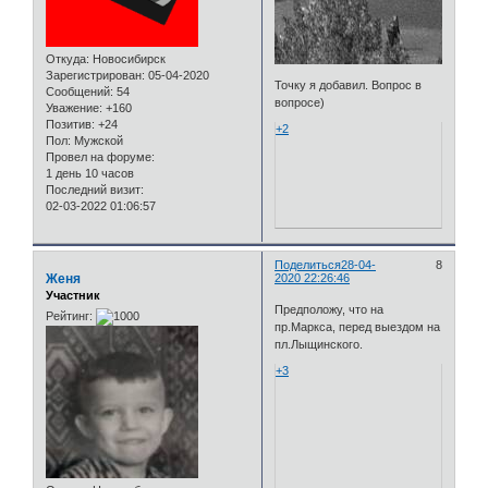
Откуда:
Новосибирск
Зарегистрирован
: 05-04-2020
Точку я добавил. Вопрос в
Сообщений:
54
вопросе)
Уважение:
+160
Позитив:
+24
+2
Пол:
Мужской
Провел на форуме:
1 день 10 часов
Последний визит:
02-03-2022 01:06:57
Поделиться
28-04-
8
Женя
2020 22:26:46
Участник
Предположу, что на
Рейтинг:
пр.Маркса, перед выездом на
пл.Лыщинского.
+3