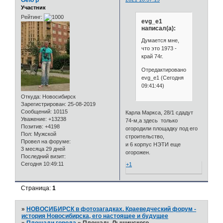
Участник
Рейтинг:
evg_e1
написал(а):
Думается мне,
что это 1973 -
край 74г.
Отредактировано
evg_e1 (Сегодня
09:41:44)
Откуда:
Новосибирск
Зарегистрирован
: 25-08-2019
Сообщений:
10115
Карла Маркса, 28/1 сдадут
Уважение:
+13238
74-м,а здесь только
Позитив:
+4198
огородили площадку под его
Пол:
Мужской
строительство,
Провел на форуме:
и 6 корпус НЭТИ еще
3 месяца 29 дней
огорожен.
Последний визит:
Сегодня 10:49:11
+1
Страница:
1
»
НОВОСИБИРСК в фотозагадках. Краеведческий форум -
история Новосибирска, его настоящее и будущее
»
Площади города
»
Площадь Лыщинского