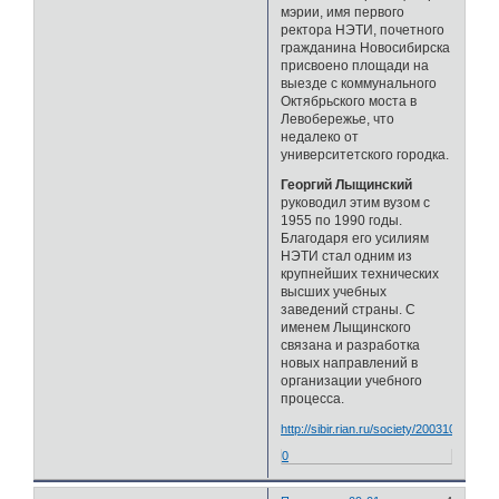
мэрии, имя первого
ректора НЭТИ, почетного
гражданина Новосибирска
присвоено площади на
выезде с коммунального
Октябрьского моста в
Левобережье, что
недалеко от
университетского городка.
Георгий Лыщинский
руководил этим вузом с
1955 по 1990 годы.
Благодаря его усилиям
НЭТИ стал одним из
крупнейших технических
высших учебных
заведений страны. С
именем Лыщинского
связана и разработка
новых направлений в
организации учебного
процесса.
http://sibir.rian.ru/society/20031020/194
0