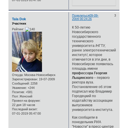
07-01-2019 05:47:00
Поделиться
09-09-
3
Tala Dok
2009 00:24:26
Участник
К 50-летию
Рейтинг:
Новосибирского
государственного
технического
университета /НГТУ,
ранее электротехнический
институт/, которое
отмечается в эти дни, в
Новосибирске появилась
площадь имени
профессора Георгия
Откуда:
Москва-Новосибирск
Лыщинского
– первого
Зарегистрирован
: 19-07-2009
ректора вуза.
Сообщений:
2258
Постановление об этом
Уважение:
+244
подписал мэр Владимир
Позитив:
+581
Городецкий по
Пол:
Женский
ходатайству ассоциации
Провел на форуме:
22 дня 18 часов
выпускников
Последний визит:
университета-института.
07-01-2019 05:47:00
Как сообщили в
понедельник РИА
"Новости" в пресс-центре