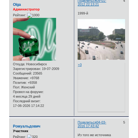
Поделиться
09-01-
4
Olga
2012 22:13:21
Администратор
1999-й
Рейтинг:
Откуда:
Новосибирск
+3
Зарегистрирован
: 19-07-2009
Сообщений:
23565
Уважение:
+9768
Позитив:
+9358
Пол:
Женский
Провел на форуме:
4 месяца 29 дней
Последний визит:
17-06-2026 17:14:22
Поделиться
04-03-
5
Ромуальдович
2016 17:43:42
Участник
Из того же источника
Рейтинг: