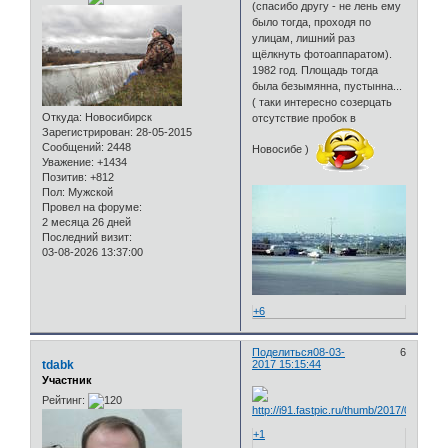
(спасибо другу - не лень ему
было тогда, проходя по
улицам, лишний раз
щёлкнуть фотоаппаратом).
1982 год. Площадь тогда
была безымянна, пустынна...
( таки интересно созерцать
Откуда:
Новосибирск
отсутствие пробок в
Зарегистрирован
: 28-05-2015
Сообщений:
2448
Новосибе )
Уважение:
+1434
Позитив:
+812
Пол:
Мужской
Провел на форуме:
2 месяца 26 дней
Последний визит:
03-08-2026 13:37:00
+6
Поделиться
08-03-
6
tdabk
2017 15:15:44
Участник
Рейтинг:
+1