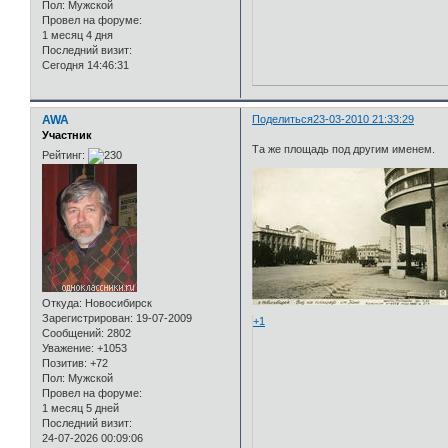
Пол:
Мужской
Провел на форуме:
1 месяц 4 дня
Последний визит:
Сегодня 14:46:31
AWA
Поделиться
23-03-2010 21:33:29
Участник
Та же площадь под другим именем.
Рейтинг:
Откуда:
Новосибирск
Зарегистрирован
: 19-07-2009
+1
Сообщений:
2802
Уважение:
+1053
Позитив:
+72
Пол:
Мужской
Провел на форуме:
1 месяц 5 дней
Последний визит:
24-07-2026 00:09:06