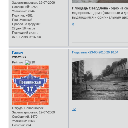
Зарегистрирован
: 19-07-2009
Сообщений:
2258
Площадь Свердлова
- одно из 
Уважение:
+244
модерновые дома (каменные и дер
Позитив:
+581
выдающимся и оригинальным архи
Пол:
Женский
Провел на форуме:
0
22 дня 18 часов
Последний визит:
07-01-2019 05:47:00
Галыч
Поделиться
23-03-2010 20:10:54
Участник
Рейтинг:
.
Откуда:
Новосибирск
+2
Зарегистрирован
: 19-07-2009
Сообщений:
1470
Уважение:
+663
Позитив:
+94