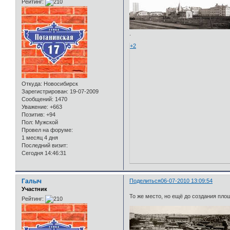
Рейтинг:
.
+2
Откуда:
Новосибирск
Зарегистрирован
: 19-07-2009
Сообщений:
1470
Уважение:
+663
Позитив:
+94
Пол:
Мужской
Провел на форуме:
1 месяц 4 дня
Последний визит:
Сегодня 14:46:31
Галыч
Поделиться
06-07-2010 13:09:54
Участник
То же место, но ещё до создания пло
Рейтинг: