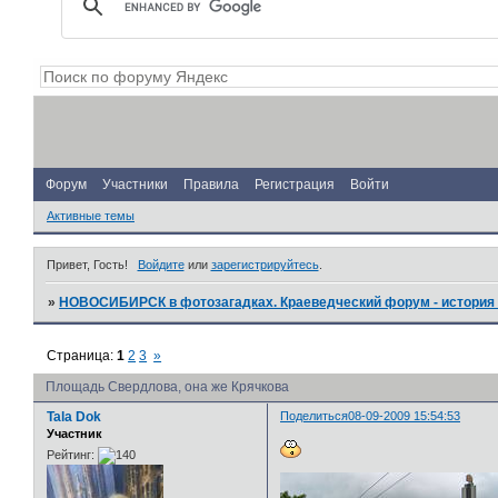
Форум
Участники
Правила
Регистрация
Войти
Активные темы
Привет, Гость!
Войдите
или
зарегистрируйтесь
.
»
НОВОСИБИРСК в фотозагадках. Краеведческий форум - история 
Страница:
1
2
3
»
Площадь Свердлова, она же Крячкова
Tala Dok
Поделиться
08-09-2009 15:54:53
Участник
Рейтинг: